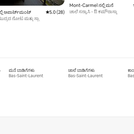
Mont-Carmel ನಲ್ಲಿ ಮನೆ
ಚಾಲೆ ಸನ್ಯಾಸಿ - ಔ ಕಮೌರಾಸ್ಕಾ
್ಲಿ ಅಪಾರ್ಟ್‌ಮಂಟ್
5 ರಲ್ಲಿ 5.0 ಸರಾಸರಿ ರೇಟಿಂಗ್, 28 ವಿಮರ್ಶೆಗಳು
5.0 (28)
ಮುದ್ರದ ನೋಟ ಮತ್ತು ಸ್ಪಾ
ು
ಮನೆ ಬಾಡಿಗೆಗಳು
ಚಾಲೆ ಬಾಡಿಗೆಗಳು
ಕಾ
Bas-Saint-Laurent
Bas-Saint-Laurent
Bas