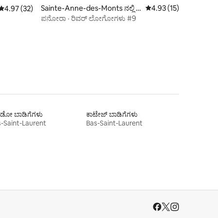
Sainte-Anne-des-Monts ನಲ್ಲಿ ಸ
5 ರಲ್ಲಿ 4.93 ಸರಾಸರಿ ರೇಟಿ
4.93 (15)
5 ರಲ್ಲಿ 4.97 ಸರಾಸರಿ ರೇಟಿಂಗ್, 32 ವಿಮರ್ಶೆಗಳು
4.97 (32)
ಣ್ಣ ಮನೆ
ಪನೋರಾ · ರಿವರ್ ಲೋಗೋಗಳು #9
ಂಡೋ ಬಾಡಿಗೆಗಳು
ಕಾಟೇಜ್‌ ಬಾಡಿಗೆಗಳು
-Saint-Laurent
Bas-Saint-Laurent