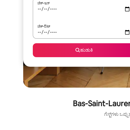
ಚೆಕ್-ಇನ್
ಚೆಕ್-ಔಟ್
ಹುಡುಕಿ
Bas-Saint-Laure
ಗೆಸ್ಟ್‌ಗಳು ಒಪ್ಪ