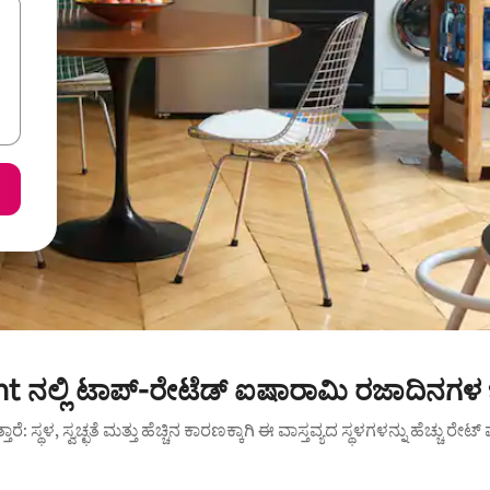
nt ನಲ್ಲಿ ಟಾಪ್-ರೇಟೆಡ್ ಐಷಾರಾಮಿ ರಜಾದಿನಗಳ
ುತ್ತಾರೆ: ಸ್ಥಳ, ಸ್ವಚ್ಛತೆ ಮತ್ತು ಹೆಚ್ಚಿನ ಕಾರಣಕ್ಕಾಗಿ ಈ ವಾಸ್ತವ್ಯದ ಸ್ಥಳಗಳನ್ನು ಹೆಚ್ಚು ರೇ