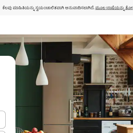
ಕೆಲವು ಮಾಹಿತಿಯನ್ನು ಸ್ವಯಂಚಾಲಿತವಾಗಿ ಅನುವಾದಿಸಲಾಗಿದೆ. 
ಮೂಲ ಭಾಷೆಯನ್ನು ತೋರ
ಂದಿಗೆ ನ್ಯಾವಿಗೇಟ್ ಮಾಡಿ ಅಥವಾ ಸ್ಪರ್ಶ ಅಥವಾ ಸ್ವೈಪ್ ಗೆಸ್ಚರ್‌ಗಳ ಮೂಲಕ ಅನ್ವೇಷಿಸಿ.