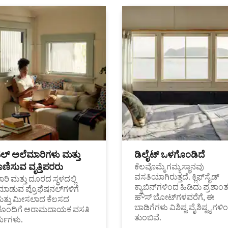
ಟಲ್ ಅಲೆಮಾರಿಗಳು ಮತ್ತು
ಡಿಲೈಟ್ ಒಳಗೊಂಡಿದೆ
ಣಿಸುವ ವೃತ್ತಿಪರರು
ಕೆಲವೊಮ್ಮೆ ಗಮ್ಯಸ್ಥಾನವು
ವಸತಿಯಾಗಿರುತ್ತದೆ. ಕ್ಲಿಫ್‌ಸೈಡ್
ರಿ ಮತ್ತು ದೂರದ ಸ್ಥಳದಲ್ಲಿ
ಕ್ಯಾಬಿನ್‌ಗಳಿಂದ ಹಿಡಿದು ಪ್ರಶಾ
ಮಾಡುವ ಪ್ರೊಫೆಷನಲ್‌ಗಳಿಗೆ
ಹೌಸ್ ಬೋಟ್‌ಗಳವರೆಗೆ, ಈ
ಮತ್ತು ಮೀಸಲಾದ ಕೆಲಸದ
ಬಾಡಿಗೆಗಳು ವಿಶಿಷ್ಟ ವೈಶಿಷ್ಟ್ಯಗಳಿ
ಗಳೊಂದಿಗೆ ಆರಾಮದಾಯಕ ವಸತಿ
ತುಂಬಿವೆ.
್ಯಗಳು.