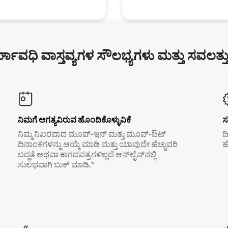
್ಘಾವಧಿ ವಾಸ್ತವ್ಯಗಳ ಸೌಲಭ್ಯಗಳು ಮತ್ತು ಸವಲತ್ತ
ನಿಮಗೆ ಅಗತ್ಯವಿರುವ ಹೊಂದಿಕೊಳ್ಳುವಿಕೆ
ಸ
ನಿಮ್ಮ ನಿಖರವಾದ ಮೂವ್-ಇನ್ ಮತ್ತು ಮೂವ್-ಔಟ್
ದ
ದಿನಾಂಕಗಳನ್ನು ಆಯ್ಕೆ ಮಾಡಿ ಮತ್ತು ಯಾವುದೇ ಹೆಚ್ಚುವರಿ
ಹ
ಬದ್ಧತೆ ಅಥವಾ ಕಾಗದಪತ್ರಗಳಿಲ್ಲದೆ ಆನ್‌ಲೈನ್‌ನಲ್ಲಿ
ಸುಲಭವಾಗಿ ಬುಕ್ ಮಾಡಿ.*