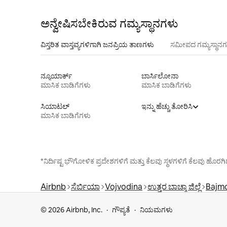
ಅನ್ವೇಷಿಸಬೇಕಿರುವ ಗಮ್ಯಸ್ಥಾನಗಳು
ವಿಸ್ತರಿತ ವಾಸ್ತವ್ಯಗಳಿಗಾಗಿ ಜನಪ್ರಿಯ ತಾಣಗಳು
ಸಮೀಪದ ಗಮ್ಯಸ್ಥಾನಗ
ನ್ಯೂಯಾರ್ಕ್
ಬಾರ್ಸಿಲೋನಾ
ಮಾಸಿಕ ಬಾಡಿಗೆಗಳು
ಮಾಸಿಕ ಬಾಡಿಗೆಗಳು
ಸಿಯಾಟಲ್
ಇನ್ನು ಹೆಚ್ಚು ತೋರಿಸಿ
ಮಾಸಿಕ ಬಾಡಿಗೆಗಳು
*ನಿರ್ದಿಷ್ಟ ಭೌಗೋಳಿಕ ಪ್ರದೇಶಗಳಿಗೆ ಮತ್ತು ಕೆಲವು ಸ್ಥಳಗಳಿಗೆ ಕೆಲವು ಹ
Airbnb
ಸೆರ್ಬಿಯಾ
Vojvodina
ಉತ್ತರ ಬಾಚ್ಕಾ ಜಿಲ್ಲೆ
Bajm
© 2026 Airbnb, Inc.
ಗೌಪ್ಯತೆ
ನಿಯಮಗಳು