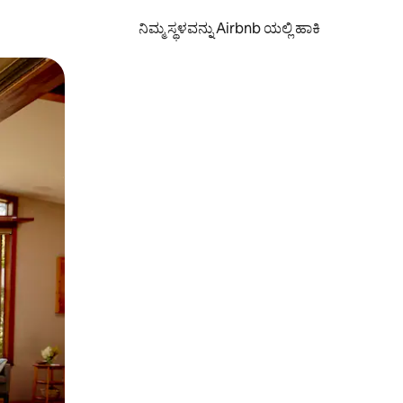
ನಿಮ್ಮ ಸ್ಥಳವನ್ನು Airbnb ಯಲ್ಲಿ ಹಾಕಿ