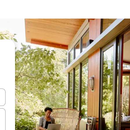
ಂದಿಗೆ ನ್ಯಾವಿಗೇಟ್ ಮಾಡಿ ಅಥವಾ ಸ್ಪರ್ಶ ಅಥವಾ ಸ್ವೈಪ್ ಗೆಸ್ಚರ್‌ಗಳ ಮೂಲಕ ಅನ್ವೇಷಿಸಿ.