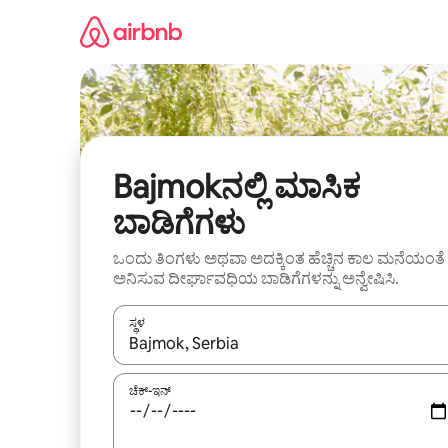
ವಿಷಯಕ್ಕೆ
ಹೋಗಿ
Bajmokನಲ್ಲಿ ಮಾಸಿಕ
ಬಾಡಿಗೆಗಳು
ಒಂದು ತಿಂಗಳು ಅಥವಾ ಅದಕ್ಕಿಂತ ಹೆಚ್ಚಿನ ಕಾಲ ಮನೆಯಂತೆ
ಅನಿಸುವ ದೀರ್ಘಾವಧಿಯ ಬಾಡಿಗೆಗಳನ್ನು ಅನ್ವೇಷಿಸಿ.
ಸ್ಥಳ
ಫಲಿತಾಂಶಗಳು ಲಭ್ಯವಿರುವಾಗ, ಅಪ್ ಮತ್ತು ಡೌನ್ ಬಾಣದ ಕೀಲಿಗಳೊ
ಚೆಕ್-ಇನ್