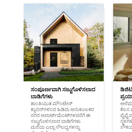
ಸಂಪೂರ್ಣವಾಗಿ ಸಜ್ಜುಗೊಳಿಸಲಾದ
ಡಿಜಿ
ಬಾಡಿಗೆಗಳು
ಪ್ರಯಾ
ಶಾಂತಿಯುತ ಮೌಂಟೇನ್
ಅಲೆಮಾ
ಕ್ಯಾಬಿನ್‌ಗಳಿಂದ ಹಿಡಿದು ಅನುಕೂಲಕರ
ಕೆಲಸ 
ನಗರ ಅಪಾರ್ಟ್‌ಮೆಂಟ್‌ಗಳವರೆಗೆ ಈ
ವೈಫೈ 
ಸಜ್ಜುಗೊಳಿಸಲಾದ ಬಾಡಿಗೆಗಳು
ಸ್ಥಳ
ಮನೆಯ ಎಲ್ಲಾ ಸೌಲಭ್ಯಗಳನ್ನು
ಸೌಕರ