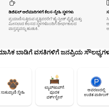
ಡಿಜಿಟಲ್ ಅಲೆಮಾರಿಗಳಿಗೆ ಕೆಲಸ-ಸ್ನೇಹಿ ಸ್ಥಳಗಳು
ಸ
ಪ್ರಯಾಣಿಸುತ್ತಿರುವ ವೃತ್ತಿಪರರೇ? ಹೈ-ಸ್ಪೀಡ್ ವೈಫೈ ಮತ್ತು
ಸ
ಮೀಸಲಾದ ಕೆಲಸದ ಸ್ಥಳಗಳೊಂದಿಗೆ ದೀರ್ಘಕಾಲದ
ಅ
ವಾಸ್ತವ್ಯವನ್ನು ಹುಡುಕಿ.
ಅ
ಮಾಸಿಕ ಬಾಡಿಗೆ ವಸತಿಗಳಿಗೆ ಜನಪ್ರಿಯ ಸೌಲಭ್ಯಗಳ
ಲ್ಯಾಪ್‌ಟಾಪ್‌ಗೆ
ಆವರಣದಲ್ಲಿ
ಸಾಕುಪ್ರಾಣಿ ಸ್ನೇಹಿ
ಪೂರಕ
ಉಚಿತ ಪಾರ್ಕಿಂಗ್
ವರ್ಕ್‌ಸ್ಪೇಸ್