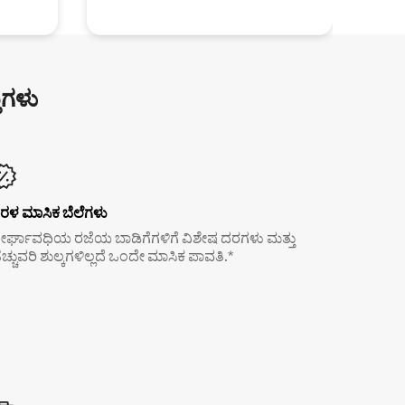
ುಗಳು
ರಳ ಮಾಸಿಕ ಬೆಲೆಗಳು
ೀರ್ಘಾವಧಿಯ ರಜೆಯ ಬಾಡಿಗೆಗಳಿಗೆ ವಿಶೇಷ ದರಗಳು ಮತ್ತು
ೆಚ್ಚುವರಿ ಶುಲ್ಕಗಳಿಲ್ಲದೆ ಒಂದೇ ಮಾಸಿಕ ಪಾವತಿ.*