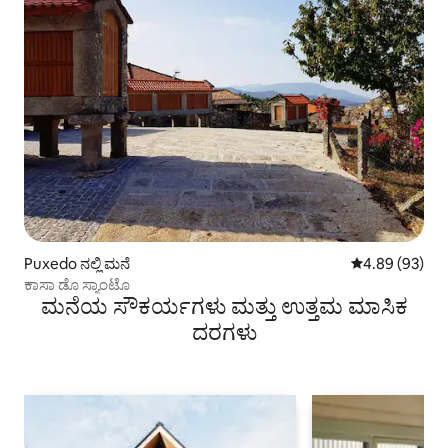
Puxedo ನಲ್ಲಿ ಮನೆ
5 ರಲ್ಲಿ 4.89 ಸರ
4.89 (93)
ಕಾಸಾ ಡೊ ಸ್ಯಾಂಟೊ
ಮನೆಯ ಸೌಕರ್ಯಗಳು ಮತ್ತು ಉತ್ತಮ ಮಾಸಿಕ
ದರಗಳು