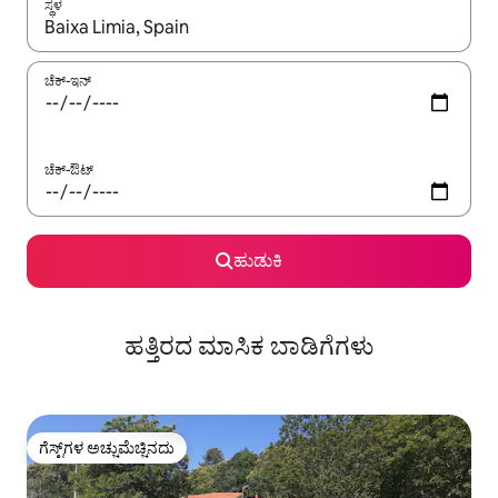
ಸ್ಥಳ
ಫಲಿತಾಂಶಗಳು ಲಭ್ಯವಿರುವಾಗ, ಅಪ್ ಮತ್ತು ಡೌನ್ ಬಾಣದ ಕೀಲಿಗಳೊಂದಿಗೆ ನ್ಯಾವಿಗೇಟ
ಚೆಕ್-ಇನ್
ಚೆಕ್-ಔಟ್
ಹುಡುಕಿ
ಹತ್ತಿರದ ಮಾಸಿಕ ಬಾಡಿಗೆಗಳು
ಗೆಸ್ಟ್‌ಗಳ ಅಚ್ಚುಮೆಚ್ಚಿನದು
ಗೆಸ್ಟ್‌ಗಳ ಅಚ್ಚುಮೆಚ್ಚಿನದು