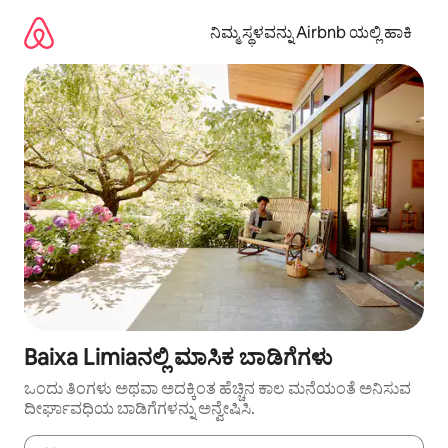
ವಿಷಯಕ್ಕೆ
ಹೋಗಿ
ನಿಮ್ಮ ಸ್ಥಳವನ್ನು Airbnb ಯಲ್ಲಿ ಹಾಕಿ
Baixa Limiaನಲ್ಲಿ ಮಾಸಿಕ ಬಾಡಿಗೆಗಳು
ಒಂದು ತಿಂಗಳು ಅಥವಾ ಅದಕ್ಕಿಂತ ಹೆಚ್ಚಿನ ಕಾಲ ಮನೆಯಂತೆ ಅನಿಸುವ
ದೀರ್ಘಾವಧಿಯ ಬಾಡಿಗೆಗಳನ್ನು ಅನ್ವೇಷಿಸಿ.