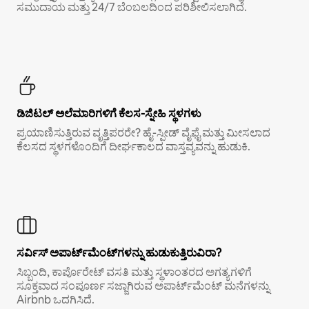
ಸಮುದಾಯ ಮತ್ತು 24/7 ಬೆಂಬಲದಿಂದ ಪರಿಶೀಲಿಸಲಾಗಿದೆ.
ಡಿಜಿಟಲ್ ಅಲೆಮಾರಿಗಳಿಗೆ ಕೆಲಸ-ಸ್ನೇಹಿ ಸ್ಥಳಗಳು
ಪ್ರಯಾಣಿಸುತ್ತಿರುವ ವೃತ್ತಿಪರರೇ? ಹೈ-ಸ್ಪೀಡ್ ವೈಫೈ ಮತ್ತು ಮೀಸಲಾದ
ಕೆಲಸದ ಸ್ಥಳಗಳೊಂದಿಗೆ ದೀರ್ಘಕಾಲದ ವಾಸ್ತವ್ಯವನ್ನು ಹುಡುಕಿ.
ಸರ್ವಿಸ್ ಅಪಾರ್ಟ್‌ಮೆಂಟ್‌ಗಳನ್ನು ಹುಡುಕುತ್ತಿರುವಿರಾ?
ಸಿಬ್ಬಂದಿ, ಕಾರ್ಪೊರೇಟ್ ವಸತಿ ಮತ್ತು ಸ್ಥಳಾಂತರದ ಅಗತ್ಯಗಳಿಗೆ
ಸೂಕ್ತವಾದ ಸಂಪೂರ್ಣ ಸಜ್ಜಾಗಿರುವ ಅಪಾರ್ಟ್‌ಮೆಂಟ್ ಮನೆಗಳನ್ನು
Airbnb ಒದಗಿಸಿದೆ.