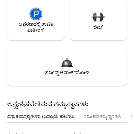
ಆವರಣದಲ್ಲಿ ಉಚಿತ
ಜಿಮ್
ಪಾರ್ಕಿಂಗ್
ಸರ್ವಿಸ್ಡ್ ಅಪಾರ್ಟ್‌ಮೆಂಟ್
ಅನ್ವೇಷಿಸಬೇಕಿರುವ ಗಮ್ಯಸ್ಥಾನಗಳು
ವಿಸ್ತರಿತ ವಾಸ್ತವ್ಯಗಳಿಗಾಗಿ ಜನಪ್ರಿಯ ತಾಣಗಳು
ಸಮೀಪದ ಗಮ್ಯಸ್ಥಾನಗಳು
ಇ