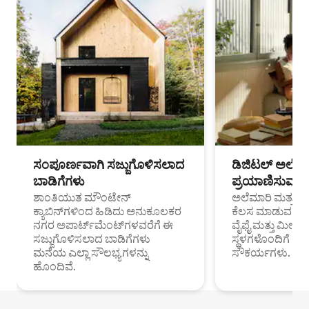
ಸಂಪೂರ್ಣವಾಗಿ ಸಜ್ಜುಗೊಳಿಸಲಾದ
ಡಿಜಿಟಲ್ ಅಲೆಮಾ
ಬಾಡಿಗೆಗಳು
ಪ್ರಯಾಣಿಸುವ ವೃತ
ಶಾಂತಿಯುತ ಮೌಂಟೇನ್
ಅಲೆಮಾರಿ ಮತ್ತು ದೂ
ಕ್ಯಾಬಿನ್‌ಗಳಿಂದ ಹಿಡಿದು ಅನುಕೂಲಕರ
ಕೆಲಸ ಮಾಡುವ ಪ್ರೊ
ನಗರ ಅಪಾರ್ಟ್‌ಮೆಂಟ್‌ಗಳವರೆಗೆ ಈ
ವೈಫೈ ಮತ್ತು ಮೀಸ
ಸಜ್ಜುಗೊಳಿಸಲಾದ ಬಾಡಿಗೆಗಳು
ಸ್ಥಳಗಳೊಂದಿಗೆ 
ಮನೆಯ ಎಲ್ಲಾ ಸೌಲಭ್ಯಗಳನ್ನು
ಸೌಕರ್ಯಗಳು.
ಹೊಂದಿವೆ.