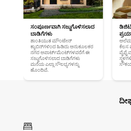
ಸಂಪೂರ್ಣವಾಗಿ ಸಜ್ಜುಗೊಳಿಸಲಾದ
ಡಿಜಿ
ಬಾಡಿಗೆಗಳು
ಪ್ರಯಾ
ಶಾಂತಿಯುತ ಮೌಂಟೇನ್
ಅಲೆಮಾ
ಕ್ಯಾಬಿನ್‌ಗಳಿಂದ ಹಿಡಿದು ಅನುಕೂಲಕರ
ಕೆಲಸ 
ನಗರ ಅಪಾರ್ಟ್‌ಮೆಂಟ್‌ಗಳವರೆಗೆ ಈ
ವೈಫೈ 
ಸಜ್ಜುಗೊಳಿಸಲಾದ ಬಾಡಿಗೆಗಳು
ಸ್ಥಳ
ಮನೆಯ ಎಲ್ಲಾ ಸೌಲಭ್ಯಗಳನ್ನು
ಸೌಕರ
ಹೊಂದಿವೆ.
ದೀರ