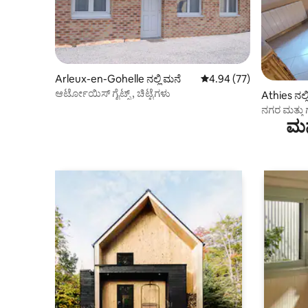
Arleux-en-Gohelle ನಲ್ಲಿ ಮನೆ
5 ರಲ್ಲಿ 4.94 ಸರಾಸರಿ ರೇಟಿಂ
4.94 (77)
ಆರ್ಟೋಯಿಸ್ ಗೈಟ್ಸ್ , ಚಿಟ್ಟೆಗಳು
Athies ನಲ್ಲ
ನಗರ ಮತ್ತು
ಮನ