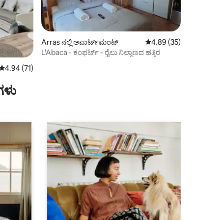
Arras ನಲ್ಲಿ ಅಪಾರ್ಟ್‌ಮಂಟ್
5 ರಲ್ಲಿ 4.89 ಸರಾಸರಿ ರೇಟಿ
4.89 (35)
L'Abaca - ಕಂಫರ್ಟ್ - ರೈಲು ನಿಲ್ದಾಣದ ಹತ್ತಿರ
5 ರಲ್ಲಿ 4.94 ಸರಾಸರಿ ರೇಟಿಂಗ್, 71 ವಿಮರ್ಶೆಗಳು
4.94 (71)
ಗಳು