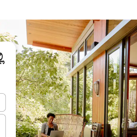
ಿ
ಂದಿಗೆ ನ್ಯಾವಿಗೇಟ್ ಮಾಡಿ ಅಥವಾ ಸ್ಪರ್ಶ ಅಥವಾ ಸ್ವೈಪ್ ಗೆಸ್ಚರ್‌ಗಳ ಮೂಲಕ ಅನ್ವೇಷಿಸಿ.