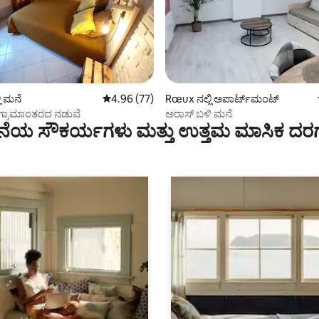
ಗ್, 77 ವಿಮರ್ಶೆಗಳು
ಿ ಮನೆ
5 ರಲ್ಲಿ 4.96 ಸರಾಸರಿ ರೇಟಿಂಗ್, 77 ವಿಮರ್ಶೆಗಳು
4.96 (77)
Rœux ನಲ್ಲಿ ಅಪಾರ್ಟ್‌ಮಂಟ್
 ಗ್ರಾಮಾಂತರದ ನಡುವೆ
ಅರಾಸ್ ಬಳಿ ಮನೆ
ೆಯ ಸೌಕರ್ಯಗಳು ಮತ್ತು ಉತ್ತಮ ಮಾಸಿಕ ದರ