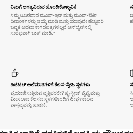
ನಿಮಗೆ ಅಗತ್ಯವಿರುವ ಹೊಂದಿಕೊಳ್ಳುವಿಕೆ
ಸ
ನಿಮ್ಮ ನಿಖರವಾದ ಮೂವ್-ಇನ್ ಮತ್ತು ಮೂವ್-ಔಟ್
ದ
ದಿನಾಂಕಗಳನ್ನು ಆಯ್ಕೆ ಮಾಡಿ ಮತ್ತು ಯಾವುದೇ ಹೆಚ್ಚುವರಿ
ಹ
ಬದ್ಧತೆ ಅಥವಾ ಕಾಗದಪತ್ರಗಳಿಲ್ಲದೆ ಆನ್‌ಲೈನ್‌ನಲ್ಲಿ
ಸುಲಭವಾಗಿ ಬುಕ್ ಮಾಡಿ.*
ಡಿಜಿಟಲ್ ಅಲೆಮಾರಿಗಳಿಗೆ ಕೆಲಸ-ಸ್ನೇಹಿ ಸ್ಥಳಗಳು
ಸ
ಪ್ರಯಾಣಿಸುತ್ತಿರುವ ವೃತ್ತಿಪರರೇ? ಹೈ-ಸ್ಪೀಡ್ ವೈಫೈ ಮತ್ತು
ಸ
ಮೀಸಲಾದ ಕೆಲಸದ ಸ್ಥಳಗಳೊಂದಿಗೆ ದೀರ್ಘಕಾಲದ
ಅ
ವಾಸ್ತವ್ಯವನ್ನು ಹುಡುಕಿ.
ಅ