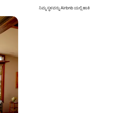
ನಿಮ್ಮ ಸ್ಥಳವನ್ನು Airbnb ಯಲ್ಲಿ ಹಾಕಿ