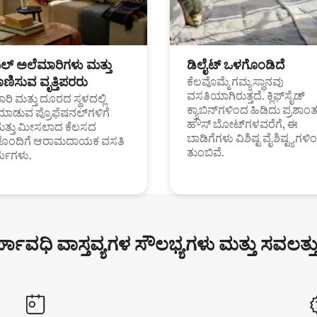
ಟಲ್ ಅಲೆಮಾರಿಗಳು ಮತ್ತು
ಡಿಲೈಟ್ ಒಳಗೊಂಡಿದೆ
ಣಿಸುವ ವೃತ್ತಿಪರರು
ಕೆಲವೊಮ್ಮೆ ಗಮ್ಯಸ್ಥಾನವು
ವಸತಿಯಾಗಿರುತ್ತದೆ. ಕ್ಲಿಫ್‌ಸೈಡ್
ರಿ ಮತ್ತು ದೂರದ ಸ್ಥಳದಲ್ಲಿ
ಕ್ಯಾಬಿನ್‌ಗಳಿಂದ ಹಿಡಿದು ಪ್ರಶಾ
ಮಾಡುವ ಪ್ರೊಫೆಷನಲ್‌ಗಳಿಗೆ
ಹೌಸ್ ಬೋಟ್‌ಗಳವರೆಗೆ, ಈ
ಮತ್ತು ಮೀಸಲಾದ ಕೆಲಸದ
ಬಾಡಿಗೆಗಳು ವಿಶಿಷ್ಟ ವೈಶಿಷ್ಟ್ಯಗಳಿ
ಗಳೊಂದಿಗೆ ಆರಾಮದಾಯಕ ವಸತಿ
ತುಂಬಿವೆ.
್ಯಗಳು.
್ಘಾವಧಿ ವಾಸ್ತವ್ಯಗಳ ಸೌಲಭ್ಯಗಳು ಮತ್ತು ಸವಲತ್ತ