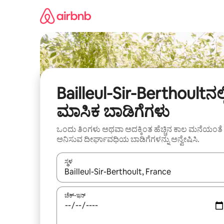
ವಿಷಯಕ್ಕೆ
ಹೋಗಿ
Bailleul-Sir-Berthoultನಲ್ಲ
ಮಾಸಿಕ ಬಾಡಿಗೆಗಳು
ಒಂದು ತಿಂಗಳು ಅಥವಾ ಅದಕ್ಕಿಂತ ಹೆಚ್ಚಿನ ಕಾಲ ಮನೆಯಂತೆ
ಅನಿಸುವ ದೀರ್ಘಾವಧಿಯ ಬಾಡಿಗೆಗಳನ್ನು ಅನ್ವೇಷಿಸಿ.
ಸ್ಥಳ
ಫಲಿತಾಂಶಗಳು ಲಭ್ಯವಿರುವಾಗ, ಅಪ್ ಮತ್ತು ಡೌನ್ ಬಾಣದ ಕೀಲಿಗಳೊ
ಚೆಕ್-ಇನ್