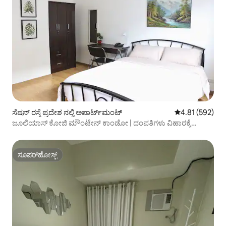
ಸೆಷನ್ ರಸ್ತೆ ಪ್ರದೇಶ ನಲ್ಲಿ ಅಪಾರ್ಟ್‌ಮಂಟ್
5 ರಲ್ಲಿ 4.81 ಸರಾ
4.81 (592)
ಜೂಲಿಯಾಸ್ ಕೋಜಿ ಮೌಂಟೇನ್ ಕಾಂಡೋ | ದಂಪತಿಗಳು ವಿಹಾರಕ್ಕೆ
ಹೋಗುತ್ತಾರೆ
ಸೂಪರ್‌ಹೋಸ್ಟ್
ಸೂಪರ್‌ಹೋಸ್ಟ್