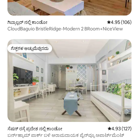
ಗಿಬ್ರಾಲ್ಟರ್ ನಲ್ಲಿ ಕಾಂಡೋ
5 ರಲ್ಲಿ 4.95 ಸರಾ
4.95 (106)
CloudBaguio BristleRidge-Modern 2 BRoom+NiceView
ಗೆಸ್ಟ್‌ಗಳ ಅಚ್ಚುಮೆಚ್ಚಿನದು
ಗೆಸ್ಟ್‌ಗಳ ಅಚ್ಚುಮೆಚ್ಚಿನದು
ಸೆಷನ್ ರಸ್ತೆ ಪ್ರದೇಶ ನಲ್ಲಿ ಕಾಂಡೋ
5 ರಲ್ಲಿ 4.93 ಸರಾ
4.93 (127)
ಬರ್ನ್‌ಹ್ಯಾಮ್ ಪಾರ್ಕ್ ಬಳಿ ಆರಾಮದಾಯಕ ಪೈನ್‌ವ್ಯೂ ಅಪಾರ್ಟ್‌ಮೆಂಟ್