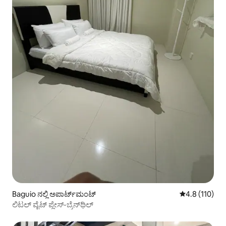
Baguio ನಲ್ಲಿ ಅಪಾರ್ಟ್‌ಮಂಟ್
5 ರಲ್ಲಿ 4.8 ಸರಾ
4.8 (110)
ಲಿಟಲ್ ವೈಟ್ ಪ್ಲೇಸ್-ಬ್ರೆನ್‌ಥಿಲ್