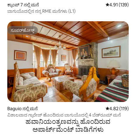
ಕ್ಯಾಂಪ್ 7 ನಲ್ಲಿ ಮನೆ
5 ರಲ್ಲಿ 4.91 ಸರಾ
4.91 (139)
ಬಾಗುಯೊದಲ್ಲಿನ ನನ್ನ RME ಮನೆಗಳು (L1)
ಸೂಪರ್‌ಹೋಸ್ಟ್
ಸೂಪರ್‌ಹೋಸ್ಟ್
Baguio ನಲ್ಲಿ ಮನೆ
5 ರಲ್ಲಿ 4.82 ಸರಾ
4.82 (119)
ವಿಶಾಲವಾದ ಗ್ಯಾರೇಜ್ ಹೊಂದಿರುವ ಬಾಗುಯೊದಲ್ಲಿ 4 ಬೆಡ್‌ರೂಮ್ ಮನೆ
ಹವಾನಿಯಂತ್ರಣವನ್ನು ಹೊಂದಿರುವ
ಅಪಾರ್ಟ್‌ಮೆಂಟ್‌ ಬಾಡಿಗೆಗಳು