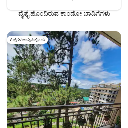
ವೈಫೈ ಹೊಂದಿರುವ ಕಾಂಡೋ ಬಾಡಿಗೆಗಳು
ಗೆಸ್ಟ್‌ಗಳ ಅಚ್ಚುಮೆಚ್ಚಿನದು
ಗೆಸ್ಟ್‌ಗಳ ಅಚ್ಚುಮೆಚ್ಚಿನದು