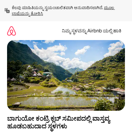
ವಿಷಯಕ್ಕೆ
ಕೆಲವು ಮಾಹಿತಿಯನ್ನು ಸ್ವಯಂಚಾಲಿತವಾಗಿ ಅನುವಾದಿಸಲಾಗಿದೆ. 
ಮೂಲ 
ಹೋಗಿ
ಭಾಷೆಯನ್ನು ತೋರಿಸಿ
ನಿಮ್ಮ ಸ್ಥಳವನ್ನು Airbnb ಯಲ್ಲಿ ಹಾಕಿ
ಬಾಗುಯೋ ಕಂಟ್ರಿ ಕ್ಲಬ್ ಸಮೀಪದಲ್ಲಿ ವಾಸ್ತವ್ಯ
ಹೂಡಬಹುದಾದ ಸ್ಥಳಗಳು