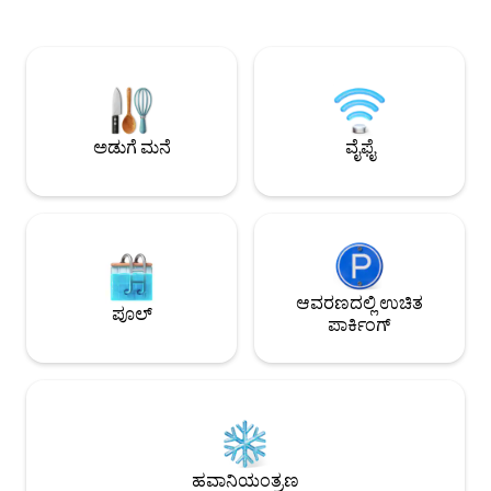
ಭೇಟಿಗಳು, ಮದುವೆಯ ಗ
ಅಥವಾ ಸ್ಟಾರ್‌ಗೇಜಿಂಗ್‌ಗೆ ಸೂಕ್ತವಾಗಿದೆ. ನಗರದ
ಸ್ನೇಹಿತರೊಂದಿಗೆ ರಜಾದಿನ
ಸಮೀಪದಲ್ಲಿ ಅನುಕೂಲಕರವಾಗಿ ನೆಲೆಗೊಂಡಿರುವ
ಮನೆಯು ನಿಮಗೆ ಒಟ್ಟು
ನಮ್ಮ ಅಭಿವೃದ್ಧಿಯು ವಿಶಿಷ್ಟ, ಪ್ರಶಾಂತ ಮತ್ತು
ವಿಶ್ರಾಂತಿ ಪಡೆಯಲು 
ಅನುಕೂಲಕರ ಆಶ್ರಯವನ್ನು ನೀಡುತ್ತದೆ. ರಮಣೀಯ
ಹವಾಮಾನವನ್ನು ಆನಂದಿ
ವಿಹಾರಗಳು ಅಥವಾ ಕುಟುಂಬ ಸಾಹಸಗಳಿಗೆ
ಸ್ಥಳಾವಕಾಶವನ್ನು ನೀಡು
ಸೂಕ್ತವಾಗಿದೆ, ಅನನ್ಯ ಬಾಗುವಿಯೋ ವಾಸ್ತವ್ಯಕ್ಕಾಗಿ ನಿಮ್ಮ
ಮತ್ತು ನೀರಿನ ಟ್ಯಾಂಕ್‌
ವಾಸ್ತವ್ಯವನ್ನು ಶೀಘ್ರದಲ್ಲೇ ಬುಕ್ ಮಾಡಿ! ನಿಮ್ಮನ್ನು
ಅಡುಗೆ ಮನೆ
ವೈಫೈ
ಹೋಸ್ಟ್ ಮಾಡಲು ನಾವು ಎದುರು ನೋಡುತ್ತಿದ್ದೇವೆ.
ಆವರಣದಲ್ಲಿ ಉಚಿತ
ಪೂಲ್
ಪಾರ್ಕಿಂಗ್
ಹವಾನಿಯಂತ್ರಣ