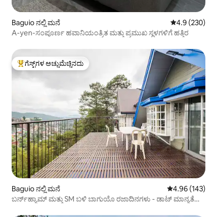
Baguio ನಲ್ಲಿ ಮನೆ
5 ರಲ್ಲಿ 4.9 ಸರಾ
4.9 (230)
A-yen-ಸಂಪೂರ್ಣ ಹವಾನಿಯಂತ್ರಿತ ಮತ್ತು ಪ್ರಮುಖ ಸ್ಥಳಗಳಿಗೆ ಹತ್ತಿರ
ಗೆಸ್ಟ್‌ಗಳ ಅಚ್ಚುಮೆಚ್ಚಿನದು
ಗೆಸ್ಟ್‌ಗಳಿಗೆ ಅತಿ ಹೆಚ್ಚು ಅಚ್ಚುಮೆಚ್ಚಿನದು
Baguio ನಲ್ಲಿ ಮನೆ
5 ರಲ್ಲಿ 4.96 ಸರಾ
4.96 (143)
ಬರ್ನ್‌ಹ್ಯಾಮ್ ಮತ್ತು SM ಬಳಿ ಬಾಗುಯೊ ರಜಾದಿನಗಳು - ಡಾಟ್ ಮಾನ್ಯತೆ
ಪಡೆದಿದೆ