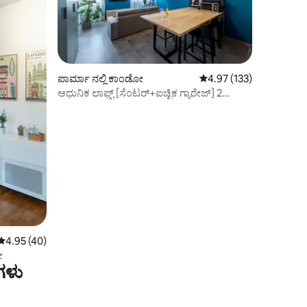
ಪಾರ್ಮಾ ನಲ್ಲಿ ಕಾಂಡೋ
5 ರಲ್ಲಿ 4.97 ಸರಾಸರಿ ರೇಟಿಂ
4.97 (133)
ಆಧುನಿಕ ಲಾಫ್ಟ್ [ಸೆಂಟರ್+ಐಚ್ಛಿಕ ಗ್ಯಾರೇಜ್] 2
ನಿಮಿಷದ ನಿಲ್ದಾಣ
5 ರಲ್ಲಿ 4.95 ಸರಾಸರಿ ರೇಟಿಂಗ್, 40 ವಿಮರ್ಶೆಗಳು
4.95 (40)
ೋ
ಗಳು