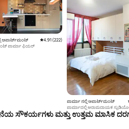
ಲಿ ಅಪಾರ್ಟ್‌ಮಂಟ್
5 ರಲ್ಲಿ 4.91 ಸರಾಸರಿ ರೇಟಿಂಗ್, 222 ವಿಮರ್ಶೆಗಳು
4.91 (222)
ೆಂಟ್ ಪಾರ್ಮಾ ಫಿಯರ್
್, 280 ವಿಮರ್ಶೆಗಳು
ಪಾರ್ಮಾ ನಲ್ಲಿ ಅಪಾರ್ಟ್‌ಮಂಟ್
ಪಾರ್ಮಾದಲ್ಲಿ ಆರಾಮದಾಯಕ ಸ್ಟುಡಿಯ
ೆಯ ಸೌಕರ್ಯಗಳು ಮತ್ತು ಉತ್ತಮ ಮಾಸಿಕ ದರ