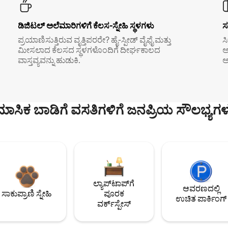
ಡಿಜಿಟಲ್ ಅಲೆಮಾರಿಗಳಿಗೆ ಕೆಲಸ-ಸ್ನೇಹಿ ಸ್ಥಳಗಳು
ಸ
ಪ್ರಯಾಣಿಸುತ್ತಿರುವ ವೃತ್ತಿಪರರೇ? ಹೈ-ಸ್ಪೀಡ್ ವೈಫೈ ಮತ್ತು
ಸ
ಮೀಸಲಾದ ಕೆಲಸದ ಸ್ಥಳಗಳೊಂದಿಗೆ ದೀರ್ಘಕಾಲದ
ಅ
ವಾಸ್ತವ್ಯವನ್ನು ಹುಡುಕಿ.
ಅ
ಮಾಸಿಕ ಬಾಡಿಗೆ ವಸತಿಗಳಿಗೆ ಜನಪ್ರಿಯ ಸೌಲಭ್ಯಗಳ
ಲ್ಯಾಪ್‌ಟಾಪ್‌ಗೆ
ಆವರಣದಲ್ಲಿ
ಸಾಕುಪ್ರಾಣಿ ಸ್ನೇಹಿ
ಪೂರಕ
ಉಚಿತ ಪಾರ್ಕಿಂಗ್
ವರ್ಕ್‌ಸ್ಪೇಸ್