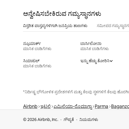
ಅನ್ವೇಷಿಸಬೇಕಿರುವ ಗಮ್ಯಸ್ಥಾನಗಳು
ವಿಸ್ತರಿತ ವಾಸ್ತವ್ಯಗಳಿಗಾಗಿ ಜನಪ್ರಿಯ ತಾಣಗಳು
ಸಮೀಪದ ಗಮ್ಯಸ್ಥಾನಗ
ನ್ಯೂಯಾರ್ಕ್
ಬಾರ್ಸಿಲೋನಾ
ಮಾಸಿಕ ಬಾಡಿಗೆಗಳು
ಮಾಸಿಕ ಬಾಡಿಗೆಗಳು
ಸಿಯಾಟಲ್
ಇನ್ನು ಹೆಚ್ಚು ತೋರಿಸಿ
ಮಾಸಿಕ ಬಾಡಿಗೆಗಳು
*ನಿರ್ದಿಷ್ಟ ಭೌಗೋಳಿಕ ಪ್ರದೇಶಗಳಿಗೆ ಮತ್ತು ಕೆಲವು ಸ್ಥಳಗಳಿಗೆ ಕೆಲವು ಹ
Airbnb
ಇಟಲಿ
ಎಮಿಲಿಯಾ-ರೊಮಾಗ್ನಾ
Parma
Baganzo
© 2026 Airbnb, Inc.
ಗೌಪ್ಯತೆ
ನಿಯಮಗಳು