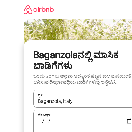
ವಿಷಯಕ್ಕೆ
ಹೋಗಿ
Baganzolaನಲ್ಲಿ ಮಾಸಿಕ
ಬಾಡಿಗೆಗಳು
ಒಂದು ತಿಂಗಳು ಅಥವಾ ಅದಕ್ಕಿಂತ ಹೆಚ್ಚಿನ ಕಾಲ ಮನೆಯಂತೆ
ಅನಿಸುವ ದೀರ್ಘಾವಧಿಯ ಬಾಡಿಗೆಗಳನ್ನು ಅನ್ವೇಷಿಸಿ.
ಸ್ಥಳ
ಫಲಿತಾಂಶಗಳು ಲಭ್ಯವಿರುವಾಗ, ಅಪ್ ಮತ್ತು ಡೌನ್ ಬಾಣದ ಕೀಲಿಗಳೊ
ಚೆಕ್-ಇನ್