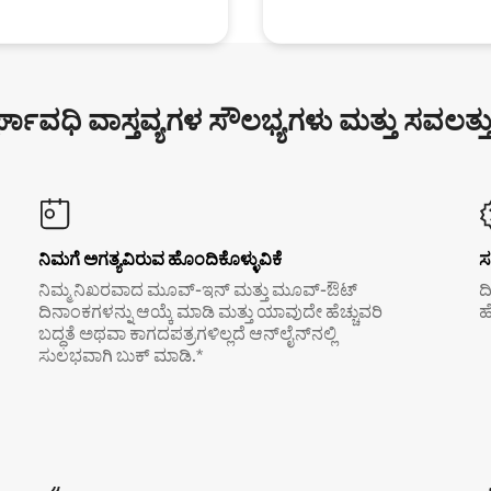
್ಘಾವಧಿ ವಾಸ್ತವ್ಯಗಳ ಸೌಲಭ್ಯಗಳು ಮತ್ತು ಸವಲತ್ತ
ನಿಮಗೆ ಅಗತ್ಯವಿರುವ ಹೊಂದಿಕೊಳ್ಳುವಿಕೆ
ಸ
ನಿಮ್ಮ ನಿಖರವಾದ ಮೂವ್-ಇನ್ ಮತ್ತು ಮೂವ್-ಔಟ್
ದ
ದಿನಾಂಕಗಳನ್ನು ಆಯ್ಕೆ ಮಾಡಿ ಮತ್ತು ಯಾವುದೇ ಹೆಚ್ಚುವರಿ
ಹ
ಬದ್ಧತೆ ಅಥವಾ ಕಾಗದಪತ್ರಗಳಿಲ್ಲದೆ ಆನ್‌ಲೈನ್‌ನಲ್ಲಿ
ಸುಲಭವಾಗಿ ಬುಕ್ ಮಾಡಿ.*