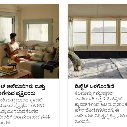
ಟಲ್ ಅಲೆಮಾರಿಗಳು ಮತ್ತು
ಡಿಲೈಟ್ ಒಳಗೊಂಡಿದೆ
ಣಿಸುವ ವೃತ್ತಿಪರರು
ಕೆಲವೊಮ್ಮೆ ಗಮ್ಯಸ್ಥಾನವು
ವಸತಿಯಾಗಿರುತ್ತದೆ. ಕ್ಲಿಫ್‌ಸೈಡ್
ರಿ ಮತ್ತು ದೂರದ ಸ್ಥಳದಲ್ಲಿ
ಕ್ಯಾಬಿನ್‌ಗಳಿಂದ ಹಿಡಿದು ಪ್ರಶಾ
ಮಾಡುವ ಪ್ರೊಫೆಷನಲ್‌ಗಳಿಗೆ
ಹೌಸ್ ಬೋಟ್‌ಗಳವರೆಗೆ, ಈ
ಮತ್ತು ಮೀಸಲಾದ ಕೆಲಸದ
ಬಾಡಿಗೆಗಳು ವಿಶಿಷ್ಟ ವೈಶಿಷ್ಟ್ಯಗಳಿ
ಗಳೊಂದಿಗೆ ಆರಾಮದಾಯಕ ವಸತಿ
ತುಂಬಿವೆ.
್ಯಗಳು.