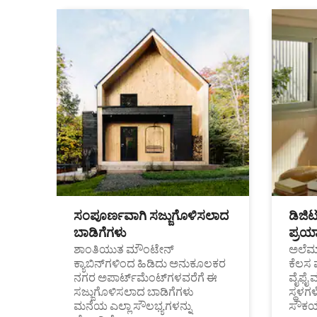
ಸಂಪೂರ್ಣವಾಗಿ ಸಜ್ಜುಗೊಳಿಸಲಾದ
ಡಿಜಿ
ಬಾಡಿಗೆಗಳು
ಪ್ರಯಾ
ಶಾಂತಿಯುತ ಮೌಂಟೇನ್
ಅಲೆಮಾ
ಕ್ಯಾಬಿನ್‌ಗಳಿಂದ ಹಿಡಿದು ಅನುಕೂಲಕರ
ಕೆಲಸ 
ನಗರ ಅಪಾರ್ಟ್‌ಮೆಂಟ್‌ಗಳವರೆಗೆ ಈ
ವೈಫೈ 
ಸಜ್ಜುಗೊಳಿಸಲಾದ ಬಾಡಿಗೆಗಳು
ಸ್ಥಳ
ಮನೆಯ ಎಲ್ಲಾ ಸೌಲಭ್ಯಗಳನ್ನು
ಸೌಕರ