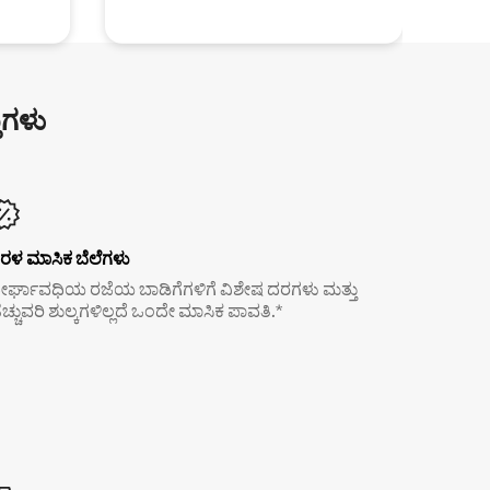
ುಗಳು
ರಳ ಮಾಸಿಕ ಬೆಲೆಗಳು
ೀರ್ಘಾವಧಿಯ ರಜೆಯ ಬಾಡಿಗೆಗಳಿಗೆ ವಿಶೇಷ ದರಗಳು ಮತ್ತು
ೆಚ್ಚುವರಿ ಶುಲ್ಕಗಳಿಲ್ಲದೆ ಒಂದೇ ಮಾಸಿಕ ಪಾವತಿ.*