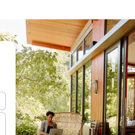
ಂದಿಗೆ ನ್ಯಾವಿಗೇಟ್ ಮಾಡಿ ಅಥವಾ ಸ್ಪರ್ಶ ಅಥವಾ ಸ್ವೈಪ್ ಗೆಸ್ಚರ್‌ಗಳ ಮೂಲಕ ಅನ್ವೇಷಿಸಿ.