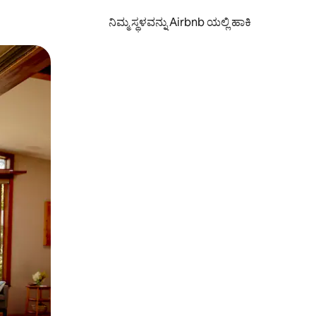
ನಿಮ್ಮ ಸ್ಥಳವನ್ನು Airbnb ಯಲ್ಲಿ ಹಾಕಿ