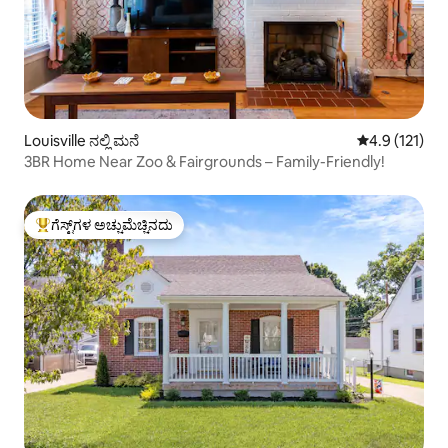
Louisville ನಲ್ಲಿ ಮನೆ
5 ರಲ್ಲಿ 4.9 ಸರಾ
4.9 (121)
3BR Home Near Zoo & Fairgrounds – Family-Friendly!
ಗೆಸ್ಟ್‌ಗಳ ಅಚ್ಚುಮೆಚ್ಚಿನದು
ಗೆಸ್ಟ್‌ಗಳಿಗೆ ಅತಿ ಹೆಚ್ಚು ಅಚ್ಚುಮೆಚ್ಚಿನದು