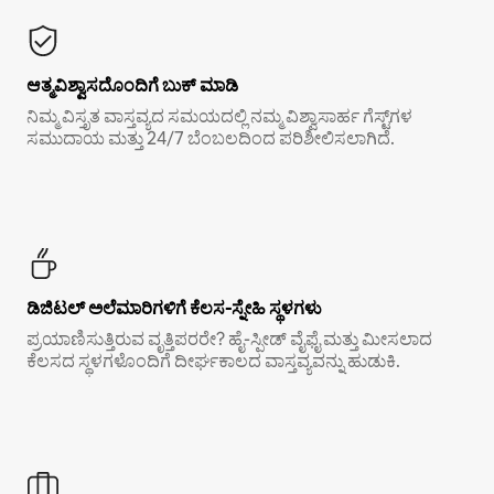
ಆತ್ಮವಿಶ್ವಾಸದೊಂದಿಗೆ ಬುಕ್ ಮಾಡಿ
ನಿಮ್ಮ ವಿಸ್ತೃತ ವಾಸ್ತವ್ಯದ ಸಮಯದಲ್ಲಿ ನಮ್ಮ ವಿಶ್ವಾಸಾರ್ಹ ಗೆಸ್ಟ್‌ಗಳ
ಸಮುದಾಯ ಮತ್ತು 24/7 ಬೆಂಬಲದಿಂದ ಪರಿಶೀಲಿಸಲಾಗಿದೆ.
ಡಿಜಿಟಲ್ ಅಲೆಮಾರಿಗಳಿಗೆ ಕೆಲಸ-ಸ್ನೇಹಿ ಸ್ಥಳಗಳು
ಪ್ರಯಾಣಿಸುತ್ತಿರುವ ವೃತ್ತಿಪರರೇ? ಹೈ-ಸ್ಪೀಡ್ ವೈಫೈ ಮತ್ತು ಮೀಸಲಾದ
ಕೆಲಸದ ಸ್ಥಳಗಳೊಂದಿಗೆ ದೀರ್ಘಕಾಲದ ವಾಸ್ತವ್ಯವನ್ನು ಹುಡುಕಿ.