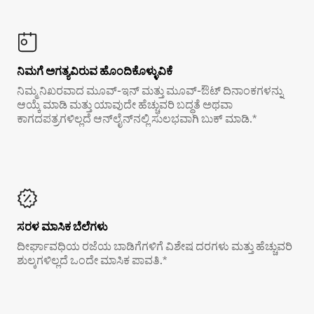
ನಿಮಗೆ ಅಗತ್ಯವಿರುವ ಹೊಂದಿಕೊಳ್ಳುವಿಕೆ
ನಿಮ್ಮ ನಿಖರವಾದ ಮೂವ್-ಇನ್ ಮತ್ತು ಮೂವ್-ಔಟ್ ದಿನಾಂಕಗಳನ್ನು
ಆಯ್ಕೆ ಮಾಡಿ ಮತ್ತು ಯಾವುದೇ ಹೆಚ್ಚುವರಿ ಬದ್ಧತೆ ಅಥವಾ
ಕಾಗದಪತ್ರಗಳಿಲ್ಲದೆ ಆನ್‌ಲೈನ್‌ನಲ್ಲಿ ಸುಲಭವಾಗಿ ಬುಕ್ ಮಾಡಿ.*
ಸರಳ ಮಾಸಿಕ ಬೆಲೆಗಳು
ದೀರ್ಘಾವಧಿಯ ರಜೆಯ ಬಾಡಿಗೆಗಳಿಗೆ ವಿಶೇಷ ದರಗಳು ಮತ್ತು ಹೆಚ್ಚುವರಿ
ಶುಲ್ಕಗಳಿಲ್ಲದೆ ಒಂದೇ ಮಾಸಿಕ ಪಾವತಿ.*