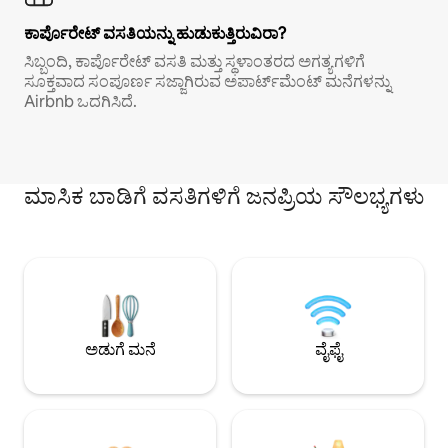
ಕಾರ್ಪೊರೇಟ್ ವಸತಿಯನ್ನು ಹುಡುಕುತ್ತಿರುವಿರಾ?
ಸಿಬ್ಬಂದಿ, ಕಾರ್ಪೊರೇಟ್ ವಸತಿ ಮತ್ತು ಸ್ಥಳಾಂತರದ ಅಗತ್ಯಗಳಿಗೆ
ಸೂಕ್ತವಾದ ಸಂಪೂರ್ಣ ಸಜ್ಜಾಗಿರುವ ಅಪಾರ್ಟ್‌ಮೆಂಟ್ ಮನೆಗಳನ್ನು
Airbnb ಒದಗಿಸಿದೆ.
ಮಾಸಿಕ ಬಾಡಿಗೆ ವಸತಿಗಳಿಗೆ ಜನಪ್ರಿಯ ಸೌಲಭ್ಯಗಳು
ಅಡುಗೆ ಮನೆ
ವೈಫೈ