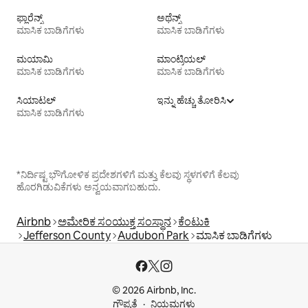
ಫ್ಲಾರೆನ್ಸ್
ಅಥೆನ್ಸ್
ಮಾಸಿಕ ಬಾಡಿಗೆಗಳು
ಮಾಸಿಕ ಬಾಡಿಗೆಗಳು
ಮಯಾಮಿ
ಮಾಂಟ್ರಿಯಲ್
ಮಾಸಿಕ ಬಾಡಿಗೆಗಳು
ಮಾಸಿಕ ಬಾಡಿಗೆಗಳು
ಸಿಯಾಟಲ್
ಇನ್ನು ಹೆಚ್ಚು ತೋರಿಸಿ
ಮಾಸಿಕ ಬಾಡಿಗೆಗಳು
*ನಿರ್ದಿಷ್ಟ ಭೌಗೋಳಿಕ ಪ್ರದೇಶಗಳಿಗೆ ಮತ್ತು ಕೆಲವು ಸ್ಥಳಗಳಿಗೆ ಕೆಲವು
ಹೊರಗಿಡುವಿಕೆಗಳು ಅನ್ವಯವಾಗಬಹುದು.
Airbnb
ಅಮೇರಿಕ ಸಂಯುಕ್ತ ಸಂಸ್ಥಾನ
ಕೆಂಟುಕಿ
Jefferson County
Audubon Park
ಮಾಸಿಕ ಬಾಡಿಗೆಗಳು
© 2026 Airbnb, Inc.
ಗೌಪ್ಯತೆ
ನಿಯಮಗಳು