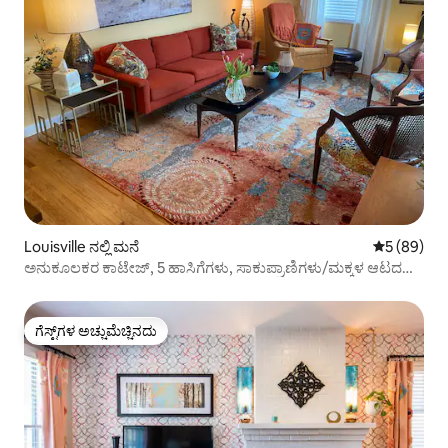
Louisville ನಲ್ಲಿ ಮನೆ
5 ರಲ್ಲಿ 5 ಸರ
5 (89)
ಅನುಕೂಲಕರ ಕಾಟೇಜ್, 5 ಹಾಸಿಗೆಗಳು, ಸಾಕುಪ್ರಾಣಿಗಳು/ಮಕ್ಕಳ ಆಟದ
ಪ್ರದೇಶ
ಗೆಸ್ಟ್‌ಗಳ ಅಚ್ಚುಮೆಚ್ಚಿನದು
ಗೆಸ್ಟ್‌ಗಳ ಅಚ್ಚುಮೆಚ್ಚಿನದು