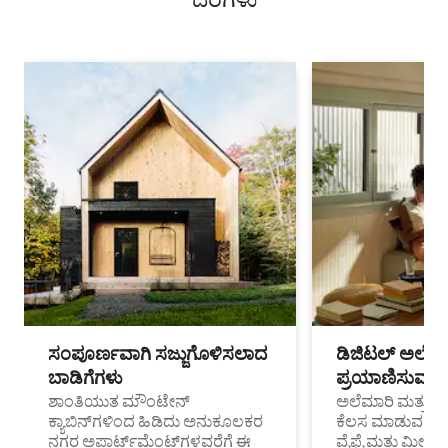
ಸಂಪೂರ್ಣವಾಗಿ ಸಜ್ಜುಗೊಳಿಸಲಾದ
ಡಿಜಿಟಲ್ ಅಲೆಮಾ
ಬಾಡಿಗೆಗಳು
ಪ್ರಯಾಣಿಸುವ ವೃತ
ಶಾಂತಿಯುತ ಮೌಂಟೇನ್
ಅಲೆಮಾರಿ ಮತ್ತು ದೂ
ಕ್ಯಾಬಿನ್‌ಗಳಿಂದ ಹಿಡಿದು ಅನುಕೂಲಕರ
ಕೆಲಸ ಮಾಡುವ ಪ್ರೊ
ನಗರ ಅಪಾರ್ಟ್‌ಮೆಂಟ್‌ಗಳವರೆಗೆ ಈ
ವೈಫೈ ಮತ್ತು ಮೀಸ