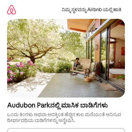
ವಿಷಯಕ್ಕೆ
ಹೋಗಿ
ನಿಮ್ಮ ಸ್ಥಳವನ್ನು Airbnb ಯಲ್ಲಿ ಹಾಕಿ
Audubon Parkನಲ್ಲಿ ಮಾಸಿಕ ಬಾಡಿಗೆಗಳು
ಒಂದು ತಿಂಗಳು ಅಥವಾ ಅದಕ್ಕಿಂತ ಹೆಚ್ಚಿನ ಕಾಲ ಮನೆಯಂತೆ ಅನಿಸುವ
ದೀರ್ಘಾವಧಿಯ ಬಾಡಿಗೆಗಳನ್ನು ಅನ್ವೇಷಿಸಿ.