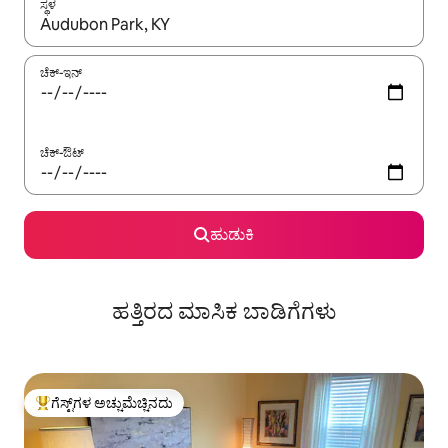
ಸ್ಥಳ
ಫಲಿತಾಂಶಗಳು ಲಭ್ಯವಿರುವಾಗ, ಅಪ್ ಮತ್ತು ಡೌನ್ ಬಾಣದ ಕೀಲಿಗಳೊಂದಿಗೆ ನ್ಯಾವಿಗೇಟ
ಚೆಕ್-ಇನ್
ಚೆಕ್-ಔಟ್
ಹುಡುಕಿ
ಹತ್ತಿರದ ಮಾಸಿಕ ಬಾಡಿಗೆಗಳು
ಗೆಸ್ಟ್‌ಗಳ ಅಚ್ಚುಮೆಚ್ಚಿನದು
ಗೆಸ್ಟ್‌ಗಳಿಗೆ ಅತಿ ಹೆಚ್ಚು ಅಚ್ಚುಮೆಚ್ಚಿನದು