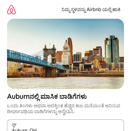
ವಿಷಯಕ್ಕೆ
ಹೋಗಿ
ನಿಮ್ಮ ಸ್ಥಳವನ್ನು Airbnb ಯಲ್ಲಿ ಹಾಕಿ
Auburnನಲ್ಲಿ ಮಾಸಿಕ ಬಾಡಿಗೆಗಳು
ಒಂದು ತಿಂಗಳು ಅಥವಾ ಅದಕ್ಕಿಂತ ಹೆಚ್ಚಿನ ಕಾಲ ಮನೆಯಂತೆ ಅನಿಸುವ
ದೀರ್ಘಾವಧಿಯ ಬಾಡಿಗೆಗಳನ್ನು ಅನ್ವೇಷಿಸಿ.
ಸ್ಥಳ
ಫಲಿತಾಂಶಗಳು ಲಭ್ಯವಿರುವಾಗ, ಅಪ್ ಮತ್ತು ಡೌನ್ ಬಾಣದ ಕೀಲಿಗಳೊಂದಿಗೆ ನ್ಯಾವಿಗೇಟ