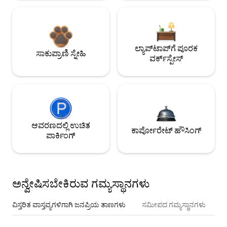
ಲ್ಯಾಪ್‌ಟಾಪ್‌ಗೆ ಪೂರಕ
ಸಾಕುಪ್ರಾಣಿ ಸ್ನೇಹಿ
ವರ್ಕ್‌ಸ್ಪೇಸ್
ಆವರಣದಲ್ಲಿ ಉಚಿತ
ಕಾರ್ಪೋರೇಟ್ ಹೌಸಿಂಗ್
ಪಾರ್ಕಿಂಗ್
ಅನ್ವೇಷಿಸಬೇಕಿರುವ ಗಮ್ಯಸ್ಥಾನಗಳು
ವಿಸ್ತರಿತ ವಾಸ್ತವ್ಯಗಳಿಗಾಗಿ ಜನಪ್ರಿಯ ತಾಣಗಳು
ಸಮೀಪದ ಗಮ್ಯಸ್ಥಾನಗಳು