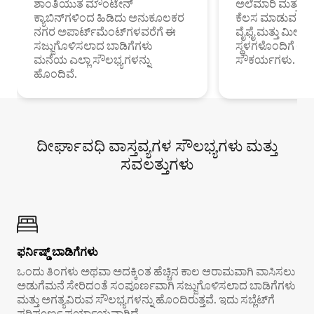
ಶಾಂತಿಯುತ ಮೌಂಟೇನ್
ಅಲೆಮಾರಿ ಮತ್ತು ದೂ
ಕ್ಯಾಬಿನ್‌ಗಳಿಂದ ಹಿಡಿದು ಅನುಕೂಲಕರ
ಕೆಲಸ ಮಾಡುವ ಪ್ರೊ
ನಗರ ಅಪಾರ್ಟ್‌ಮೆಂಟ್‌ಗಳವರೆಗೆ ಈ
ವೈಫೈ ಮತ್ತು ಮೀಸ
ಸಜ್ಜುಗೊಳಿಸಲಾದ ಬಾಡಿಗೆಗಳು
ಸ್ಥಳಗಳೊಂದಿಗೆ 
ಮನೆಯ ಎಲ್ಲಾ ಸೌಲಭ್ಯಗಳನ್ನು
ಸೌಕರ್ಯಗಳು.
ಹೊಂದಿವೆ.
ದೀರ್ಘಾವಧಿ ವಾಸ್ತವ್ಯಗಳ ಸೌಲಭ್ಯಗಳು ಮತ್ತು
ಸವಲತ್ತುಗಳು
ಫರ್ನಿಷ್ಡ್ ಬಾಡಿಗೆಗಳು
ಒಂದು ತಿಂಗಳು ಅಥವಾ ಅದಕ್ಕಿಂತ ಹೆಚ್ಚಿನ ಕಾಲ ಆರಾಮವಾಗಿ ವಾಸಿಸಲು
ಅಡುಗೆಮನೆ ಸೇರಿದಂತೆ ಸಂಪೂರ್ಣವಾಗಿ ಸಜ್ಜುಗೊಳಿಸಲಾದ ಬಾಡಿಗೆಗಳು
ಮತ್ತು ಅಗತ್ಯವಿರುವ ಸೌಲಭ್ಯಗಳನ್ನು ಹೊಂದಿರುತ್ತವೆ. ಇದು ಸಬ್ಲೆಟ್‌ಗೆ
ಪರಿಪೂರ್ಣ ಪರ್ಯಾಯವಾಗಿದೆ.