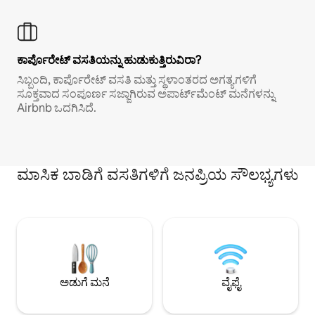
ಕಾರ್ಪೊರೇಟ್ ವಸತಿಯನ್ನು ಹುಡುಕುತ್ತಿರುವಿರಾ?
ಸಿಬ್ಬಂದಿ, ಕಾರ್ಪೊರೇಟ್ ವಸತಿ ಮತ್ತು ಸ್ಥಳಾಂತರದ ಅಗತ್ಯಗಳಿಗೆ
ಸೂಕ್ತವಾದ ಸಂಪೂರ್ಣ ಸಜ್ಜಾಗಿರುವ ಅಪಾರ್ಟ್‌ಮೆಂಟ್ ಮನೆಗಳನ್ನು
Airbnb ಒದಗಿಸಿದೆ.
ಮಾಸಿಕ ಬಾಡಿಗೆ ವಸತಿಗಳಿಗೆ ಜನಪ್ರಿಯ ಸೌಲಭ್ಯಗಳು
ಅಡುಗೆ ಮನೆ
ವೈಫೈ