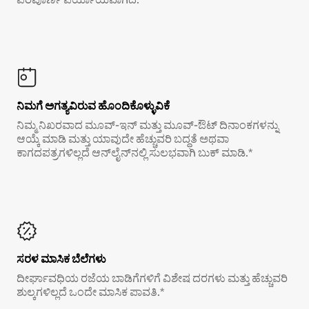
ನಿಮಗೆ ಅಗತ್ಯವಿರುವ ಹೊಂದಿಕೊಳ್ಳುವಿಕೆ
ನಿಮ್ಮ ನಿಖರವಾದ ಮೂವ್-ಇನ್ ಮತ್ತು ಮೂವ್-ಔಟ್ ದಿನಾಂಕಗಳನ್ನು
ಆಯ್ಕೆ ಮಾಡಿ ಮತ್ತು ಯಾವುದೇ ಹೆಚ್ಚುವರಿ ಬದ್ಧತೆ ಅಥವಾ
ಕಾಗದಪತ್ರಗಳಿಲ್ಲದೆ ಆನ್‌ಲೈನ್‌ನಲ್ಲಿ ಸುಲಭವಾಗಿ ಬುಕ್ ಮಾಡಿ.*
ಸರಳ ಮಾಸಿಕ ಬೆಲೆಗಳು
ದೀರ್ಘಾವಧಿಯ ರಜೆಯ ಬಾಡಿಗೆಗಳಿಗೆ ವಿಶೇಷ ದರಗಳು ಮತ್ತು ಹೆಚ್ಚುವರಿ
ಶುಲ್ಕಗಳಿಲ್ಲದೆ ಒಂದೇ ಮಾಸಿಕ ಪಾವತಿ.*