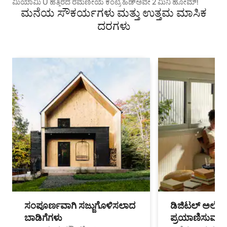
ಮಿಯಾಮಿ U ಹತ್ತಿರದ ರಮಣೀಯ ಕಂಟ್ರಿ ಹಿಡ್‌ಅವೇ 2 ಮಿನಿ ಹೋಮ್!
ಮನೆಯ ಸೌಕರ್ಯಗಳು ಮತ್ತು ಉತ್ತಮ ಮಾಸಿಕ
ದರಗಳು
ಸಂಪೂರ್ಣವಾಗಿ ಸಜ್ಜುಗೊಳಿಸಲಾದ
ಡಿಜಿಟಲ್ ಅಲೆಮಾ
ಬಾಡಿಗೆಗಳು
ಪ್ರಯಾಣಿಸುವ ವೃತ