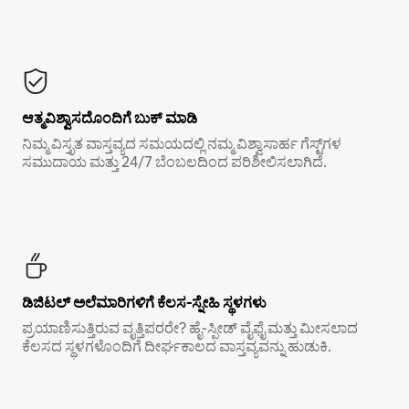
ಆತ್ಮವಿಶ್ವಾಸದೊಂದಿಗೆ ಬುಕ್ ಮಾಡಿ
ನಿಮ್ಮ ವಿಸ್ತೃತ ವಾಸ್ತವ್ಯದ ಸಮಯದಲ್ಲಿ ನಮ್ಮ ವಿಶ್ವಾಸಾರ್ಹ ಗೆಸ್ಟ್‌ಗಳ
ಸಮುದಾಯ ಮತ್ತು 24/7 ಬೆಂಬಲದಿಂದ ಪರಿಶೀಲಿಸಲಾಗಿದೆ.
ಡಿಜಿಟಲ್ ಅಲೆಮಾರಿಗಳಿಗೆ ಕೆಲಸ-ಸ್ನೇಹಿ ಸ್ಥಳಗಳು
ಪ್ರಯಾಣಿಸುತ್ತಿರುವ ವೃತ್ತಿಪರರೇ? ಹೈ-ಸ್ಪೀಡ್ ವೈಫೈ ಮತ್ತು ಮೀಸಲಾದ
ಕೆಲಸದ ಸ್ಥಳಗಳೊಂದಿಗೆ ದೀರ್ಘಕಾಲದ ವಾಸ್ತವ್ಯವನ್ನು ಹುಡುಕಿ.