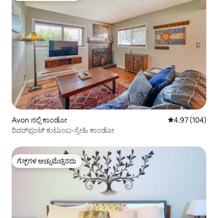
Avon ನಲ್ಲಿ ಕಾಂಡೋ
5 ರಲ್ಲಿ 4.97 ಸರಾ
4.97 (104)
ರಿವರ್‌ಫ್ರಂಟ್ ಕುಟುಂಬ-ಸ್ನೇಹಿ ಕಾಂಡೋ
ಗೆಸ್ಟ್‌ಗಳ ಅಚ್ಚುಮೆಚ್ಚಿನದು
ಗೆಸ್ಟ್‌ಗಳ ಅಚ್ಚುಮೆಚ್ಚಿನದು