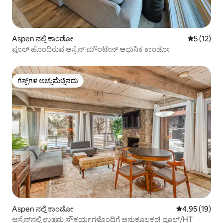
Aspen ನಲ್ಲಿ ಕಾಂಡೋ
5 ರಲ್ಲಿ 5 ಸ
5 (12)
ಪೂಲ್ ಹೊಂದಿರುವ ಆಸ್ಪೆನ್ ಮೌಂಟೇನ್ ಆಧುನಿಕ ಕಾಂಡೋ
ಗೆಸ್ಟ್‌ಗಳ ಅಚ್ಚುಮೆಚ್ಚಿನದು
ಗೆಸ್ಟ್‌ಗಳ ಅಚ್ಚುಮೆಚ್ಚಿನದು
Aspen ನಲ್ಲಿ ಕಾಂಡೋ
5 ರಲ್ಲಿ 4.95 ಸರ
4.95 (19)
ಆಸ್ಪೆನ್‌ನಲ್ಲಿ ಉತ್ತಮ ಸೌಕರ್ಯಗಳೊಂದಿಗೆ ಅನುಕೂಲಕರ! ಪೂಲ್/HT