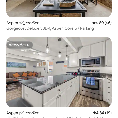
Aspen ನಲ್ಲಿ ಕಾಂಡೋ
5 ರಲ್ಲಿ 4.89 ಸರ
4.89 (46)
Gorgeous, Deluxe 3BDR, Aspen Core w/ Parking
ಸೂಪರ್‌ಹೋಸ್ಟ್
ಸೂಪರ್‌ಹೋಸ್ಟ್
Aspen ನಲ್ಲಿ ಕಾಂಡೋ
5 ರಲ್ಲಿ 4.84 ಸರ
4.84 (19)