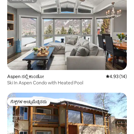
ಸೂಪರ್‌ಹೋಸ್ಟ್
Aspen ನಲ್ಲಿ ಕಾಂಡೋ
5 ರಲ್ಲಿ 4.93 ಸರ
4.93 (14)
Ski In Aspen Condo with Heated Pool
ಗೆಸ್ಟ್‌ಗಳ ಅಚ್ಚುಮೆಚ್ಚಿನದು
ಗೆಸ್ಟ್‌ಗಳ ಅಚ್ಚುಮೆಚ್ಚಿನದು