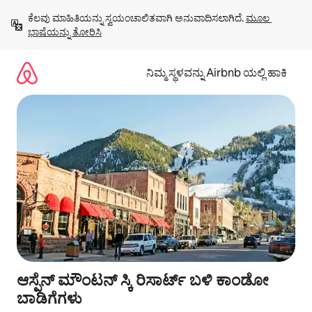
ವಿಷಯಕ್ಕೆ
ಕೆಲವು ಮಾಹಿತಿಯನ್ನು ಸ್ವಯಂಚಾಲಿತವಾಗಿ ಅನುವಾದಿಸಲಾಗಿದೆ. 
ಮೂಲ 
ಹೋಗಿ
ಭಾಷೆಯನ್ನು ತೋರಿಸಿ
ನಿಮ್ಮ ಸ್ಥಳವನ್ನು Airbnb ಯಲ್ಲಿ ಹಾಕಿ
ಆಸ್ಪೆನ್ ಮೌಂಟನ್ ಸ್ಕಿ ರಿಸಾರ್ಟ್ ಬಳಿ ಕಾಂಡೋ
ಬಾಡಿಗೆಗಳು