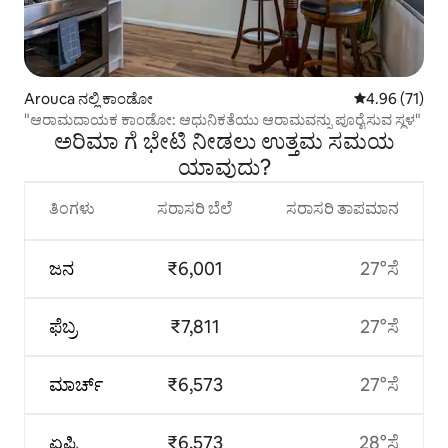
Arouca ನಲ್ಲಿ ಕಾಂಡೋ
5 ರಲ್ಲಿ 4.96 ಸರ
4.96 (71)
"ಆರಾಮದಾಯಕ ಕಾಂಡೋ: ಆಧುನಿಕತೆಯು ಆರಾಮವನ್ನು ಪೂರೈಸುವ ಸ್ಥಳ"
ಅರಿಮಾ ಗೆ ಭೇಟಿ ನೀಡಲು ಉತ್ತಮ ಸಮಯ
ಯಾವುದು?
ತಿಂಗಳು
ಸರಾಸರಿ ಬೆಲೆ
ಸರಾಸರಿ ತಾಪಮಾನ
ಜನ
₹6,001
27°ಸೆ
ಫೆಬ್ರ
₹7,811
27°ಸೆ
ಮಾರ್ಚ್
₹6,573
27°ಸೆ
ಏಪ್ರಿ
₹6,573
28°ಸೆ