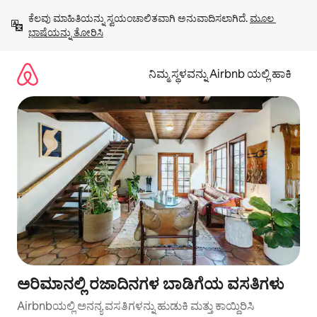
ವಿಷಯಕ್ಕೆ
ಕೆಲವು ಮಾಹಿತಿಯನ್ನು ಸ್ವಯಂಚಾಲಿತವಾಗಿ ಅನುವಾದಿಸಲಾಗಿದೆ. 
ಮೂಲ 
ಹೋಗಿ
ಭಾಷೆಯನ್ನು ತೋರಿಸಿ
ನಿಮ್ಮ ಸ್ಥಳವನ್ನು Airbnb ಯಲ್ಲಿ ಹಾಕಿ
ಅರಿಮಾನಲ್ಲಿ ರಜಾದಿನಗಳ ಬಾಡಿಗೆಯ ವಸತಿಗಳು
Airbnbಯಲ್ಲಿ ಅನನ್ಯ ವಸತಿಗಳನ್ನು ಹುಡುಕಿ ಮತ್ತು ಕಾಯ್ದಿರಿಸಿ