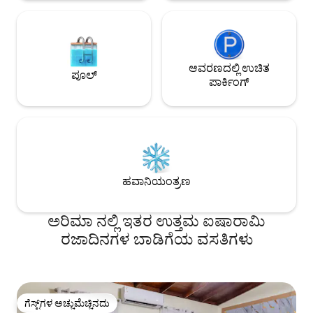
ಆವರಣದಲ್ಲಿ ಉಚಿತ
ಪೂಲ್
ಪಾರ್ಕಿಂಗ್
ಹವಾನಿಯಂತ್ರಣ
ಅರಿಮಾ ನಲ್ಲಿ ಇತರ ಉತ್ತಮ ಐಷಾರಾಮಿ
ರಜಾದಿನಗಳ ಬಾಡಿಗೆಯ ವಸತಿಗಳು
ಗೆಸ್ಟ್‌ಗಳ ಅಚ್ಚುಮೆಚ್ಚಿನದು
ಗೆಸ್ಟ್‌ಗಳ ಅಚ್ಚುಮೆಚ್ಚಿನದು