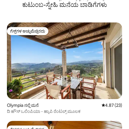
ಕುಟುಂಬ-ಸ್ನೇಹಿ ಮನೆಯ ಬಾಡಿಗೆಗಳು
ಗೆಸ್ಟ್‌ಗಳ ಅಚ್ಚುಮೆಚ್ಚಿನದು
ಗೆಸ್ಟ್‌ಗಳ ಅಚ್ಚುಮೆಚ್ಚಿನದು
Olympia ನಲ್ಲಿ ಮನೆ
5 ರಲ್ಲಿ 4.87 ಸರ
4.87 (23)
ದಿ ಹೌಸ್ ಒಲಿಂಪಿಯಾ - ಹ್ಯಾಪಿ ರೆಂಟಲ್ಸ್ ಮೂಲಕ