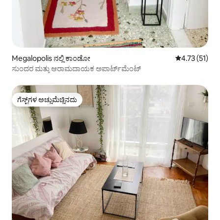
Megalopolis ನಲ್ಲಿ ಕಾಂಡೋ
5 ರಲ್ಲಿ 4.73 ಸರ
4.73 (51)
ಸುಂದರ ಮತ್ತು ಆರಾಮದಾಯಕ ಅಪಾರ್ಟ್‌ಮೆಂಟ್
ಗೆಸ್ಟ್‌ಗಳ ಅಚ್ಚುಮೆಚ್ಚಿನದು
ಗೆಸ್ಟ್‌ಗಳ ಅಚ್ಚುಮೆಚ್ಚಿನದು