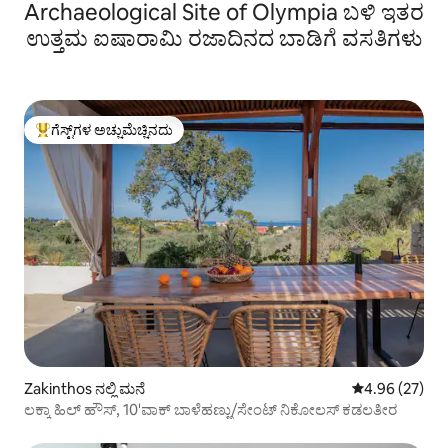
Archaeological Site of Olympia ಬಳಿ ಇತರ
ಉತ್ತಮ ಐಷಾರಾಮಿ ರಜಾದಿನದ ಬಾಡಿಗೆ ವಸತಿಗಳು
ಗೆಸ್ಟ್‌ಗಳ ಅಚ್ಚುಮೆಚ್ಚಿನದು
ಗೆಸ್ಟ್‌ಗಳಿಗೆ ಅತಿ ಹೆಚ್ಚು ಅಚ್ಚುಮೆಚ್ಚಿನದು
Zakinthos ನಲ್ಲಿ ಮನೆ
5 ರಲ್ಲಿ 4.96 ಸರ
4.96 (27)
ಲಕ್ಕಾ ಹಿಲ್ ಹೌಸ್, 10'ವಾಕ್ ಬಾಳೆಹಣ್ಣು/ಸೇಂಟ್ ನಿಕೋಲಸ್ ಕಡಲತೀರ