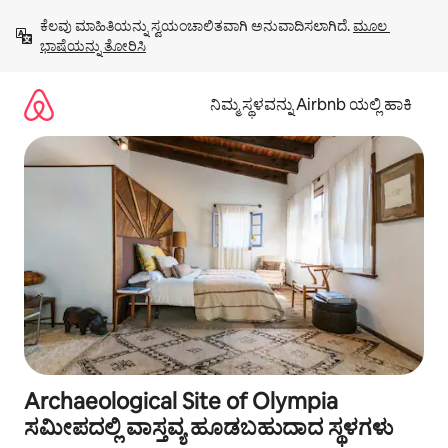
ವಿಷಯಕ್ಕೆ
ಕೆಲವು ಮಾಹಿತಿಯನ್ನು ಸ್ವಯಂಚಾಲಿತವಾಗಿ ಅನುವಾದಿಸಲಾಗಿದೆ. 
ಮೂಲ 
ಹೋಗಿ
ಭಾಷೆಯನ್ನು ತೋರಿಸಿ
ನಿಮ್ಮ ಸ್ಥಳವನ್ನು Airbnb ಯಲ್ಲಿ ಹಾಕಿ
Archaeological Site of Olympia
ಸಮೀಪದಲ್ಲಿ ವಾಸ್ತವ್ಯ ಹೂಡಬಹುದಾದ ಸ್ಥಳಗಳು