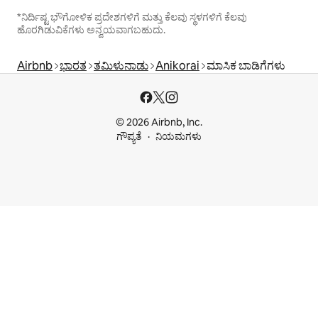
*ನಿರ್ದಿಷ್ಟ ಭೌಗೋಳಿಕ ಪ್ರದೇಶಗಳಿಗೆ ಮತ್ತು ಕೆಲವು ಸ್ಥಳಗಳಿಗೆ ಕೆಲವು
ಹೊರಗಿಡುವಿಕೆಗಳು ಅನ್ವಯವಾಗಬಹುದು.
Airbnb
ಭಾರತ
ತಮಿಳುನಾಡು
Anikorai
ಮಾಸಿಕ ಬಾಡಿಗೆಗಳು
© 2026 Airbnb, Inc.
ಗೌಪ್ಯತೆ
ನಿಯಮಗಳು