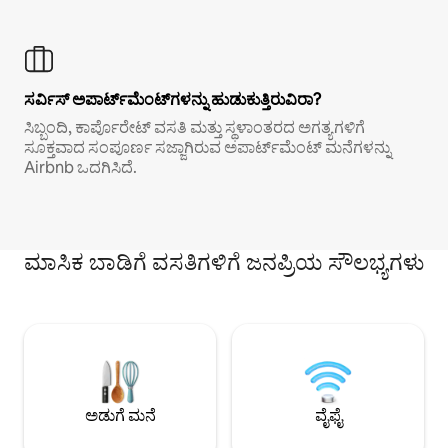
ಸರ್ವಿಸ್ ಅಪಾರ್ಟ್‌ಮೆಂಟ್‌ಗಳನ್ನು ಹುಡುಕುತ್ತಿರುವಿರಾ?
ಸಿಬ್ಬಂದಿ, ಕಾರ್ಪೊರೇಟ್ ವಸತಿ ಮತ್ತು ಸ್ಥಳಾಂತರದ ಅಗತ್ಯಗಳಿಗೆ
ಸೂಕ್ತವಾದ ಸಂಪೂರ್ಣ ಸಜ್ಜಾಗಿರುವ ಅಪಾರ್ಟ್‌ಮೆಂಟ್ ಮನೆಗಳನ್ನು
Airbnb ಒದಗಿಸಿದೆ.
ಮಾಸಿಕ ಬಾಡಿಗೆ ವಸತಿಗಳಿಗೆ ಜನಪ್ರಿಯ ಸೌಲಭ್ಯಗಳು
ಅಡುಗೆ ಮನೆ
ವೈಫೈ