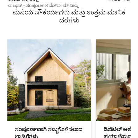
ಬಾಲ್ಸಮ್ - ಸಂಪೂರ್ಣ 3 ಬೆಡ್‌ರೂಮ್ ವಿಲ್ಲಾ
ಮನೆಯ ಸೌಕರ್ಯಗಳು ಮತ್ತು ಉತ್ತಮ ಮಾಸಿಕ
ದರಗಳು
ಸಂಪೂರ್ಣವಾಗಿ ಸಜ್ಜುಗೊಳಿಸಲಾದ
ಡಿಜಿಟಲ್ ಅಲೆಮಾ
ಬಾಡಿಗೆಗಳು
ಪ್ರಯಾಣಿಸುವ ವೃತ