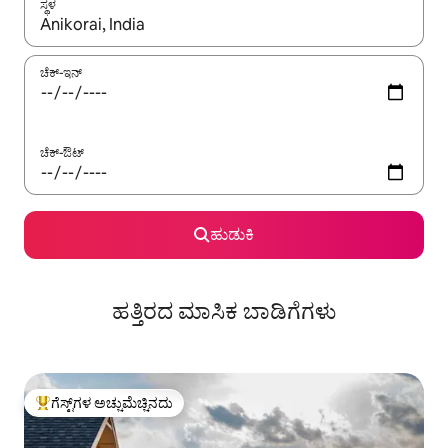
ಸ್ಥಳ
ಫಲಿತಾಂಶಗಳು ಲಭ್ಯವಿರುವಾಗ, ಅಪ್ ಮತ್ತು ಡೌನ್ ಬಾಣದ ಕೀಲಿಗಳೊಂದಿಗೆ ನ್ಯಾವಿಗೇಟ
ಚೆಕ್-ಇನ್
ಚೆಕ್-ಔಟ್
ಹುಡುಕಿ
ಹತ್ತಿರದ ಮಾಸಿಕ ಬಾಡಿಗೆಗಳು
ಗೆಸ್ಟ್‌ಗಳ ಅಚ್ಚುಮೆಚ್ಚಿನದು
ಗೆಸ್ಟ್‌ಗಳಿಗೆ ಅತಿ ಹೆಚ್ಚು ಅಚ್ಚುಮೆಚ್ಚಿನದು