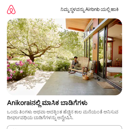
ವಿಷಯಕ್ಕೆ
ಹೋಗಿ
ನಿಮ್ಮ ಸ್ಥಳವನ್ನು Airbnb ಯಲ್ಲಿ ಹಾಕಿ
Anikoraiನಲ್ಲಿ ಮಾಸಿಕ ಬಾಡಿಗೆಗಳು
ಒಂದು ತಿಂಗಳು ಅಥವಾ ಅದಕ್ಕಿಂತ ಹೆಚ್ಚಿನ ಕಾಲ ಮನೆಯಂತೆ ಅನಿಸುವ
ದೀರ್ಘಾವಧಿಯ ಬಾಡಿಗೆಗಳನ್ನು ಅನ್ವೇಷಿಸಿ.