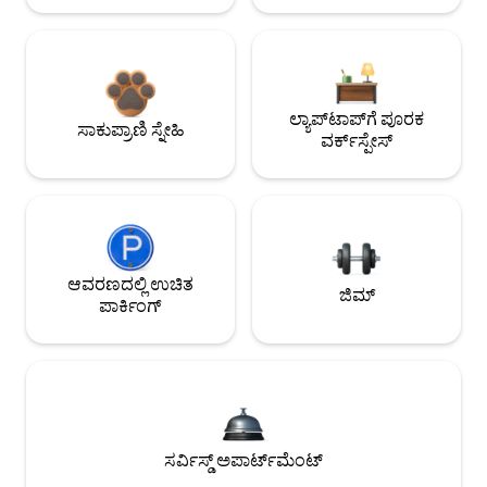
ಲ್ಯಾಪ್‌ಟಾಪ್‌ಗೆ ಪೂರಕ
ಸಾಕುಪ್ರಾಣಿ ಸ್ನೇಹಿ
ವರ್ಕ್‌ಸ್ಪೇಸ್
ಆವರಣದಲ್ಲಿ ಉಚಿತ
ಜಿಮ್
ಪಾರ್ಕಿಂಗ್
ಸರ್ವಿಸ್ಡ್ ಅಪಾರ್ಟ್‌ಮೆಂಟ್