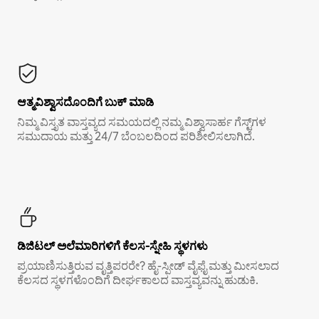
ಆತ್ಮವಿಶ್ವಾಸದೊಂದಿಗೆ ಬುಕ್ ಮಾಡಿ
ನಿಮ್ಮ ವಿಸ್ತೃತ ವಾಸ್ತವ್ಯದ ಸಮಯದಲ್ಲಿ ನಮ್ಮ ವಿಶ್ವಾಸಾರ್ಹ ಗೆಸ್ಟ್‌ಗಳ
ಸಮುದಾಯ ಮತ್ತು 24/7 ಬೆಂಬಲದಿಂದ ಪರಿಶೀಲಿಸಲಾಗಿದೆ.
ಡಿಜಿಟಲ್ ಅಲೆಮಾರಿಗಳಿಗೆ ಕೆಲಸ-ಸ್ನೇಹಿ ಸ್ಥಳಗಳು
ಪ್ರಯಾಣಿಸುತ್ತಿರುವ ವೃತ್ತಿಪರರೇ? ಹೈ-ಸ್ಪೀಡ್ ವೈಫೈ ಮತ್ತು ಮೀಸಲಾದ
ಕೆಲಸದ ಸ್ಥಳಗಳೊಂದಿಗೆ ದೀರ್ಘಕಾಲದ ವಾಸ್ತವ್ಯವನ್ನು ಹುಡುಕಿ.