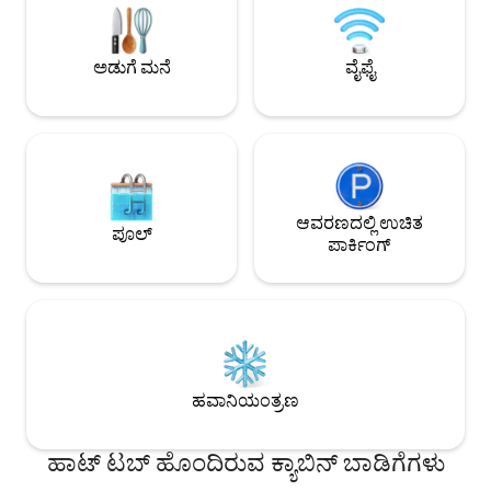
ಅಂಗಡಿಯನ್ನು ಹೊಂದಿದೆ. ಮೋಟಾರುಮಾರ್ಗಕ್ಕೆ
ಫುಟ್‌ಪಾತ್‌ಗಳು, ಕಾಲುವ
ಸುಲಭ ಪ್ರವೇಶ.
ಅನ್ವೇಷಿಸಿ. ವಿನಂತಿಯ 
ಕ್ಲೈಂಬಿಂಗ್ ಕೋರ್ಸ್‌ಗಳ
ಅಡುಗೆ ಮನೆ
ವೈಫೈ
ಆವರಣದಲ್ಲಿ ಉಚಿತ
ಪೂಲ್
ಪಾರ್ಕಿಂಗ್
ಹವಾನಿಯಂತ್ರಣ
ಹಾಟ್ ಟಬ್ ಹೊಂದಿರುವ ಕ್ಯಾಬಿನ್ ಬಾಡಿಗೆಗಳು