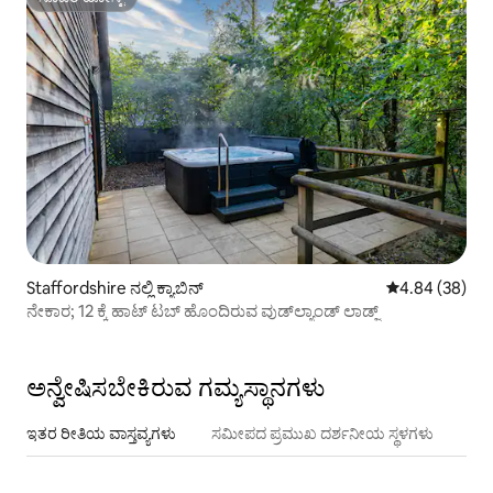
ಸೂಪರ್‌ಹೋಸ್ಟ್
Staffordshire ನಲ್ಲಿ ಕ್ಯಾಬಿನ್
5 ರಲ್ಲಿ 4.84 ಸರ
4.84 (38)
ನೇಕಾರ; 12 ಕ್ಕೆ ಹಾಟ್ ಟಬ್ ಹೊಂದಿರುವ ವುಡ್‌ಲ್ಯಾಂಡ್ ಲಾಡ್ಜ್
ಅನ್ವೇಷಿಸಬೇಕಿರುವ ಗಮ್ಯಸ್ಥಾನಗಳು
ಇತರ ರೀತಿಯ ವಾಸ್ತವ್ಯಗಳು
ಸಮೀಪದ ಪ್ರಮುಖ ದರ್ಶನೀಯ ಸ್ಥಳಗಳು