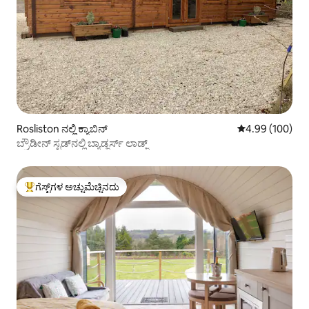
Rosliston ನಲ್ಲಿ ಕ್ಯಾಬಿನ್
5 ರಲ್ಲಿ 4.99 ಸರಾ
4.99 (100)
ಬ್ರೌಡೀನ್ ಸ್ಟಡ್‌ನಲ್ಲಿ ಬ್ಯಾಡ್ಜರ್ಸ್ ಲಾಡ್ಜ್
ಗೆಸ್ಟ್‌ಗಳ ಅಚ್ಚುಮೆಚ್ಚಿನದು
ಗೆಸ್ಟ್‌ಗಳಿಗೆ ಅತಿ ಹೆಚ್ಚು ಅಚ್ಚುಮೆಚ್ಚಿನದು