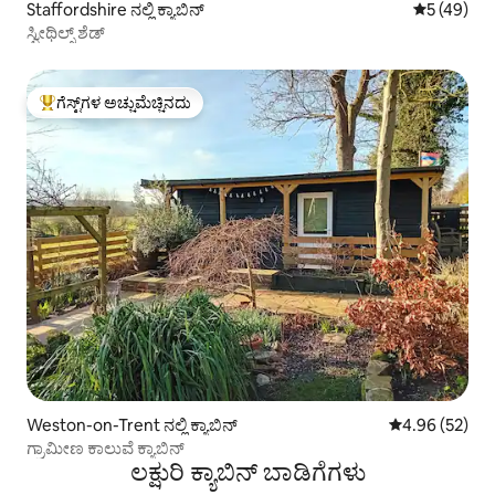
Staffordshire ನಲ್ಲಿ ಕ್ಯಾಬಿನ್
5 ರಲ್ಲಿ 5 ಸರ
5 (49)
ಸ್ವೀಥಿಲ್ಸ್ ಶೆಡ್
ಗೆಸ್ಟ್‌ಗಳ ಅಚ್ಚುಮೆಚ್ಚಿನದು
ಗೆಸ್ಟ್‌ಗಳಿಗೆ ಅತಿ ಹೆಚ್ಚು ಅಚ್ಚುಮೆಚ್ಚಿನದು
Weston-on-Trent ನಲ್ಲಿ ಕ್ಯಾಬಿನ್
5 ರಲ್ಲಿ 4.96 ಸರ
4.96 (52)
ಗ್ರಾಮೀಣ ಕಾಲುವೆ ಕ್ಯಾಬಿನ್
ಲಕ್ಷುರಿ ಕ್ಯಾಬಿನ್ ಬಾಡಿಗೆಗಳು