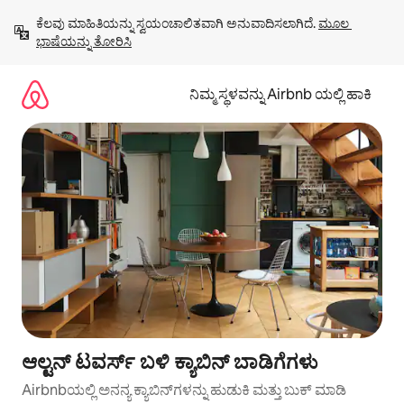
ವಿಷಯಕ್ಕೆ
ಕೆಲವು ಮಾಹಿತಿಯನ್ನು ಸ್ವಯಂಚಾಲಿತವಾಗಿ ಅನುವಾದಿಸಲಾಗಿದೆ. 
ಮೂಲ 
ಹೋಗಿ
ಭಾಷೆಯನ್ನು ತೋರಿಸಿ
ನಿಮ್ಮ ಸ್ಥಳವನ್ನು Airbnb ಯಲ್ಲಿ ಹಾಕಿ
ಆಲ್ಟನ್ ಟವರ್ಸ್ ಬಳಿ ಕ್ಯಾಬಿನ್ ಬಾಡಿಗೆಗಳು
Airbnbಯಲ್ಲಿ ಅನನ್ಯ ಕ್ಯಾಬಿನ್‌ಗಳನ್ನು ಹುಡುಕಿ ಮತ್ತು ಬುಕ್ ಮಾಡಿ