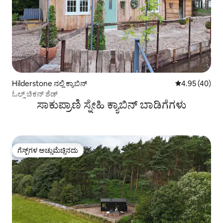
Hilderstone ನಲ್ಲಿ ಕ್ಯಾಬಿನ್
5 ರಲ್ಲಿ 4.95 ಸರ
4.95 (40)
ಓಲ್ಡ್ ಚಿಕನ್ ಶೆಡ್
ಸಾಕುಪ್ರಾಣಿ ಸ್ನೇಹಿ ಕ್ಯಾಬಿನ್ ಬಾಡಿಗೆಗಳು
ಗೆಸ್ಟ್‌ಗಳ ಅಚ್ಚುಮೆಚ್ಚಿನದು
ಗೆಸ್ಟ್‌ಗಳ ಅಚ್ಚುಮೆಚ್ಚಿನದು