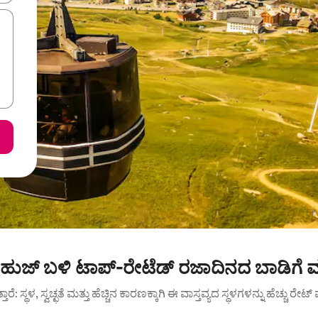
ಡಿ'ಹುಜ್ ಬಳಿ ಟಾಪ್-ರೇಟೆಡ್ ರಜಾದಿನದ ಬಾಡಿಗೆ 
ುತ್ತಾರೆ: ಸ್ಥಳ, ಸ್ವಚ್ಛತೆ ಮತ್ತು ಹೆಚ್ಚಿನ ಕಾರಣಕ್ಕಾಗಿ ಈ ವಾಸ್ತವ್ಯದ ಸ್ಥಳಗಳನ್ನು ಹೆಚ್ಚು ರೇ