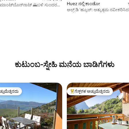
Huez ನಲ್ಲಿ ಕಾಂಡೋ
ೀ ಮಾಂಟ್‌ಬೊನ್‌ನಾಟ್ 🌄ಬಳಿ ಸುಂದರ
ಆಲ್ಪ್ ಡಿ 'ಹ್ಯೂಜ್: ಅತ್ಯುತ್ತಮ ನವೀಕರಿಸಿದ
ಅಪಾರ್ಟ್‌ಮೆಂಟ್
್, 139 ವಿಮರ್ಶೆಗಳು
ಕುಟುಂಬ-ಸ್ನೇಹಿ ಮನೆಯ ಬಾಡಿಗೆಗಳು
ಚ್ಚುಮೆಚ್ಚಿನದು
ಗೆಸ್ಟ್‌ಗಳ ಅಚ್ಚುಮೆಚ್ಚಿನದು
ಚ್ಚುಮೆಚ್ಚಿನದು
ಗೆಸ್ಟ್‌ಗಳಿಗೆ ಅತಿ ಹೆಚ್ಚು ಅಚ್ಚುಮೆಚ್ಚಿನದು