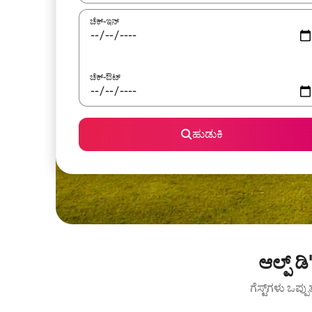
ಚೆಕ್-ಇನ್
ಚೆಕ್-ಔಟ್
ಹುಡುಕಿ
ಆಲ್ಪ್ 
ಗೆಸ್ಟ್‌ಗಳು ಒಪ್ಪ