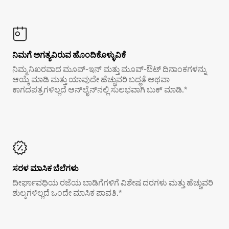
ನಿಮಗೆ ಅಗತ್ಯವಿರುವ ಹೊಂದಿಕೊಳ್ಳುವಿಕೆ
ನಿಮ್ಮ ನಿಖರವಾದ ಮೂವ್-ಇನ್ ಮತ್ತು ಮೂವ್-ಔಟ್ ದಿನಾಂಕಗಳನ್ನು
ಆಯ್ಕೆ ಮಾಡಿ ಮತ್ತು ಯಾವುದೇ ಹೆಚ್ಚುವರಿ ಬದ್ಧತೆ ಅಥವಾ
ಕಾಗದಪತ್ರಗಳಿಲ್ಲದೆ ಆನ್‌ಲೈನ್‌ನಲ್ಲಿ ಸುಲಭವಾಗಿ ಬುಕ್ ಮಾಡಿ.*
ಸರಳ ಮಾಸಿಕ ಬೆಲೆಗಳು
ದೀರ್ಘಾವಧಿಯ ರಜೆಯ ಬಾಡಿಗೆಗಳಿಗೆ ವಿಶೇಷ ದರಗಳು ಮತ್ತು ಹೆಚ್ಚುವರಿ
ಶುಲ್ಕಗಳಿಲ್ಲದೆ ಒಂದೇ ಮಾಸಿಕ ಪಾವತಿ.*