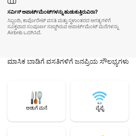
ಸರ್ವಿಸ್ ಅಪಾರ್ಟ್‌ಮೆಂಟ್‌ಗಳನ್ನು ಹುಡುಕುತ್ತಿರುವಿರಾ?
ಸಿಬ್ಬಂದಿ, ಕಾರ್ಪೊರೇಟ್ ವಸತಿ ಮತ್ತು ಸ್ಥಳಾಂತರದ ಅಗತ್ಯಗಳಿಗೆ
ಸೂಕ್ತವಾದ ಸಂಪೂರ್ಣ ಸಜ್ಜಾಗಿರುವ ಅಪಾರ್ಟ್‌ಮೆಂಟ್ ಮನೆಗಳನ್ನು
Airbnb ಒದಗಿಸಿದೆ.
ಮಾಸಿಕ ಬಾಡಿಗೆ ವಸತಿಗಳಿಗೆ ಜನಪ್ರಿಯ ಸೌಲಭ್ಯಗಳು
ಅಡುಗೆ ಮನೆ
ವೈಫೈ