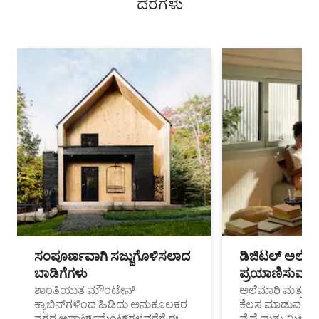
ದರಗಳು
ಸಂಪೂರ್ಣವಾಗಿ ಸಜ್ಜುಗೊಳಿಸಲಾದ
ಡಿಜಿಟಲ್ ಅಲೆಮಾ
ಬಾಡಿಗೆಗಳು
ಪ್ರಯಾಣಿಸುವ ವೃತ
ಶಾಂತಿಯುತ ಮೌಂಟೇನ್
ಅಲೆಮಾರಿ ಮತ್ತು ದೂ
ಕ್ಯಾಬಿನ್‌ಗಳಿಂದ ಹಿಡಿದು ಅನುಕೂಲಕರ
ಕೆಲಸ ಮಾಡುವ ಪ್ರೊ
ನಗರ ಅಪಾರ್ಟ್‌ಮೆಂಟ್‌ಗಳವರೆಗೆ ಈ
ವೈಫೈ ಮತ್ತು ಮೀಸ