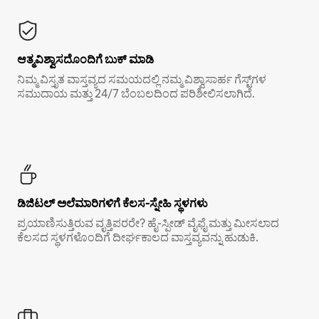
ಆತ್ಮವಿಶ್ವಾಸದೊಂದಿಗೆ ಬುಕ್ ಮಾಡಿ
ನಿಮ್ಮ ವಿಸ್ತೃತ ವಾಸ್ತವ್ಯದ ಸಮಯದಲ್ಲಿ ನಮ್ಮ ವಿಶ್ವಾಸಾರ್ಹ ಗೆಸ್ಟ್‌ಗಳ
ಸಮುದಾಯ ಮತ್ತು 24/7 ಬೆಂಬಲದಿಂದ ಪರಿಶೀಲಿಸಲಾಗಿದೆ.
ಡಿಜಿಟಲ್ ಅಲೆಮಾರಿಗಳಿಗೆ ಕೆಲಸ-ಸ್ನೇಹಿ ಸ್ಥಳಗಳು
ಪ್ರಯಾಣಿಸುತ್ತಿರುವ ವೃತ್ತಿಪರರೇ? ಹೈ-ಸ್ಪೀಡ್ ವೈಫೈ ಮತ್ತು ಮೀಸಲಾದ
ಕೆಲಸದ ಸ್ಥಳಗಳೊಂದಿಗೆ ದೀರ್ಘಕಾಲದ ವಾಸ್ತವ್ಯವನ್ನು ಹುಡುಕಿ.