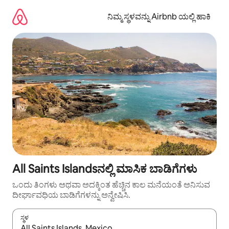
ವಿಷಯಕ್ಕೆ
ಹೋಗಿ
ನಿಮ್ಮ ಸ್ಥಳವನ್ನು Airbnb ಯಲ್ಲಿ ಹಾಕಿ
All Saints Islandsನಲ್ಲಿ ಮಾಸಿಕ ಬಾಡಿಗೆಗಳು
ಒಂದು ತಿಂಗಳು ಅಥವಾ ಅದಕ್ಕಿಂತ ಹೆಚ್ಚಿನ ಕಾಲ ಮನೆಯಂತೆ ಅನಿಸುವ
ದೀರ್ಘಾವಧಿಯ ಬಾಡಿಗೆಗಳನ್ನು ಅನ್ವೇಷಿಸಿ.
ಸ್ಥಳ
ಫಲಿತಾಂಶಗಳು ಲಭ್ಯವಿರುವಾಗ, ಅಪ್ ಮತ್ತು ಡೌನ್ ಬಾಣದ ಕೀಲಿಗಳೊಂದಿಗೆ ನ್ಯಾವಿಗೇಟ