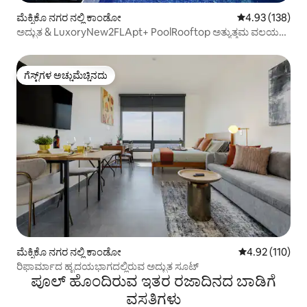
ಮೆಕ್ಸಿಕೊ ನಗರ ನಲ್ಲಿ ಕಾಂಡೋ
5 ರಲ್ಲಿ 4.93 ಸರಾ
4.93 (138)
ಅದ್ಭುತ & LuxoryNew2FLApt+ PoolRooftop ಅತ್ಯುತ್ತಮ ವಲಯ
A/C
ಗೆಸ್ಟ್‌ಗಳ ಅಚ್ಚುಮೆಚ್ಚಿನದು
ಗೆಸ್ಟ್‌ಗಳ ಅಚ್ಚುಮೆಚ್ಚಿನದು
ಮೆಕ್ಸಿಕೊ ನಗರ ನಲ್ಲಿ ಕಾಂಡೋ
5 ರಲ್ಲಿ 4.92 ಸರಾ
4.92 (110)
ರಿಫಾರ್ಮಾದ ಹೃದಯಭಾಗದಲ್ಲಿರುವ ಅದ್ಭುತ ಸೂಟ್
ಪೂಲ್‌ ಹೊಂದಿರುವ ಇತರ ರಜಾದಿನದ ಬಾಡಿಗೆ
ವಸತಿಗಳು