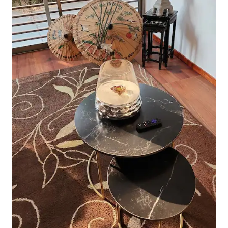
+ ಕಿವಿ ನೆಟ್‌ವರ್ಕ್ಸ್ ಒದಗಿಸಿದ 20mbps ಇಂಟರ್ನೆಟ್.
ಹೇರ್ ಡ್ರೈಯರ್ ಯುರೋಪ್ ಪ್ಲಗ್-ಕನ್ವರ್ಟರ್