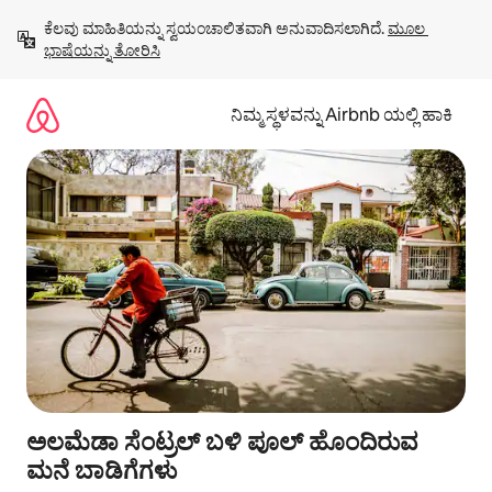
ವಿಷಯಕ್ಕೆ
ಕೆಲವು ಮಾಹಿತಿಯನ್ನು ಸ್ವಯಂಚಾಲಿತವಾಗಿ ಅನುವಾದಿಸಲಾಗಿದೆ. 
ಮೂಲ 
ಹೋಗಿ
ಭಾಷೆಯನ್ನು ತೋರಿಸಿ
ನಿಮ್ಮ ಸ್ಥಳವನ್ನು Airbnb ಯಲ್ಲಿ ಹಾಕಿ
ಅಲಮೆಡಾ ಸೆಂಟ್ರಲ್ ಬಳಿ ಪೂಲ್ ಹೊಂದಿರುವ
ಮನೆ ಬಾಡಿಗೆಗಳು