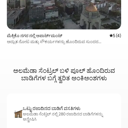
ಮೆಕ್ಸಿಕೊ ನಗರ ನಲ್ಲಿ ಅಪಾರ್ಟ್‌ಮಂಟ್
5 ರಲ್ಲಿ 5 
5 (4)
ಅದ್ಭುತ ನೋಟ ಮತ್ತು ಸೌಕರ್ಯಗಳನ್ನು ಹೊಂದಿರುವ ಸುಂದರ
ಅಪಾರ್ಟ್‌ಮೆಂಟ್
ಅಲಮೆಡಾ ಸೆಂಟ್ರಲ್ ಬಳಿ ಪೂಲ್ ಹೊಂದಿರುವ
ಬಾಡಿಗೆಗಳ ಬಗ್ಗೆ ತ್ವರಿತ ಅಂಕಿಅಂಶಗಳು
ಒಟ್ಟು ರಜಾದಿನದ ಬಾಡಿಗೆ ವಸತಿಗಳು
ಅಲಮೆಡಾ ಸೆಂಟ್ರಲ್ ನಲ್ಲಿ 280 ರಜಾದಿನದ ಬಾಡಿಗೆಗಳನ್ನು
ಅನ್ವೇಷಿಸಿ