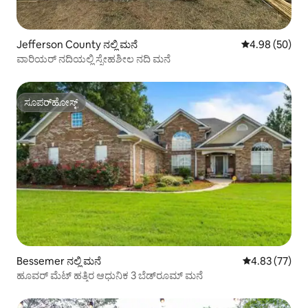
Jefferson County ನಲ್ಲಿ ಮನೆ
5 ರಲ್ಲಿ 4.98 ಸರ
4.98 (50)
ವಾರಿಯರ್ ನದಿಯಲ್ಲಿ ಸ್ನೇಹಶೀಲ ನದಿ ಮನೆ
ಸೂಪರ್‌ಹೋಸ್ಟ್
ಸೂಪರ್‌ಹೋಸ್ಟ್
Bessemer ನಲ್ಲಿ ಮನೆ
5 ರಲ್ಲಿ 4.83 ಸರ
4.83 (77)
ಹೂವರ್ ಮೆಟ್ ಹತ್ತಿರ ಆಧುನಿಕ 3 ಬೆಡ್‌ರೂಮ್ ಮನೆ