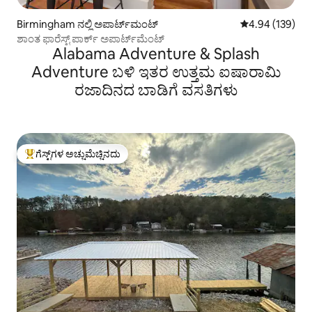
Birmingham ನಲ್ಲಿ ಅಪಾರ್ಟ್‌ಮಂಟ್
5 ರಲ್ಲಿ 4.94 ಸರಾ
4.94 (139)
ಶಾಂತ ಫಾರೆಸ್ಟ್ ಪಾರ್ಕ್ ಅಪಾರ್ಟ್‌ಮೆಂಟ್
Alabama Adventure & Splash
Adventure ಬಳಿ ಇತರ ಉತ್ತಮ ಐಷಾರಾಮಿ
ರಜಾದಿನದ ಬಾಡಿಗೆ ವಸತಿಗಳು
ಗೆಸ್ಟ್‌ಗಳ ಅಚ್ಚುಮೆಚ್ಚಿನದು
ಗೆಸ್ಟ್‌ಗಳಿಗೆ ಅತಿ ಹೆಚ್ಚು ಅಚ್ಚುಮೆಚ್ಚಿನದು