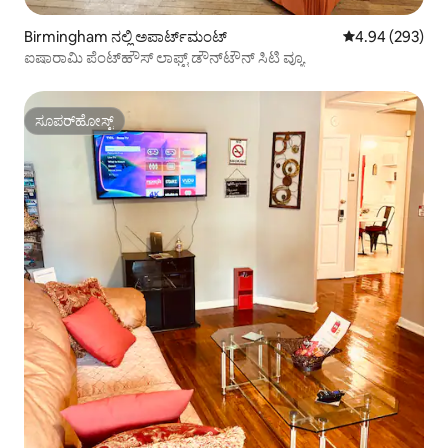
Birmingham ನಲ್ಲಿ ಅಪಾರ್ಟ್‌ಮಂಟ್
5 ರಲ್ಲಿ 4.94 ಸರಾ
4.94 (293)
ಐಷಾರಾಮಿ ಪೆಂಟ್‌ಹೌಸ್ ಲಾಫ್ಟ್ ಡೌನ್‌ಟೌನ್ ಸಿಟಿ ವ್ಯೂ
ಸೂಪರ್‌ಹೋಸ್ಟ್
ಸೂಪರ್‌ಹೋಸ್ಟ್