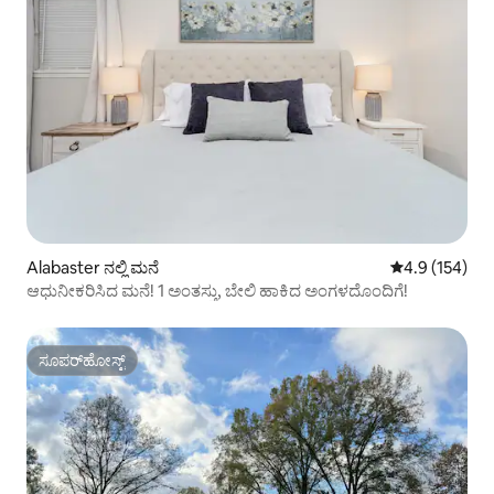
Alabaster ನಲ್ಲಿ ಮನೆ
5 ರಲ್ಲಿ 4.9 ಸರಾ
4.9 (154)
ಆಧುನೀಕರಿಸಿದ ಮನೆ! 1 ಅಂತಸ್ತು, ಬೇಲಿ ಹಾಕಿದ ಅಂಗಳದೊಂದಿಗೆ!
ಸೂಪರ್‌ಹೋಸ್ಟ್
ಸೂಪರ್‌ಹೋಸ್ಟ್