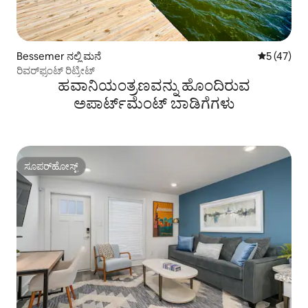
Bessemer ನಲ್ಲಿ ಮನೆ
5 ರಲ್ಲಿ 5 ಸರ
5 (47)
ರಿವರ್‌ಫ್ರಂಟ್ ರಿಟ್ರೀಟ್
ಹವಾನಿಯಂತ್ರಣವನ್ನು ಹೊಂದಿರುವ
ಅಪಾರ್ಟ್‌ಮೆಂಟ್‌ ಬಾಡಿಗೆಗಳು
ಸೂಪರ್‌ಹೋಸ್ಟ್
ಸೂಪರ್‌ಹೋಸ್ಟ್