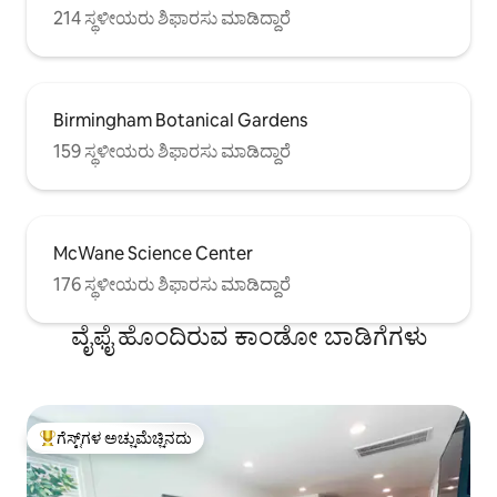
214 ಸ್ಥಳೀಯರು ಶಿಫಾರಸು ಮಾಡಿದ್ದಾರೆ
Birmingham Botanical Gardens
159 ಸ್ಥಳೀಯರು ಶಿಫಾರಸು ಮಾಡಿದ್ದಾರೆ
McWane Science Center
176 ಸ್ಥಳೀಯರು ಶಿಫಾರಸು ಮಾಡಿದ್ದಾರೆ
ವೈಫೈ ಹೊಂದಿರುವ ಕಾಂಡೋ ಬಾಡಿಗೆಗಳು
ಗೆಸ್ಟ್‌ಗಳ ಅಚ್ಚುಮೆಚ್ಚಿನದು
ಗೆಸ್ಟ್‌ಗಳಿಗೆ ಅತಿ ಹೆಚ್ಚು ಅಚ್ಚುಮೆಚ್ಚಿನದು