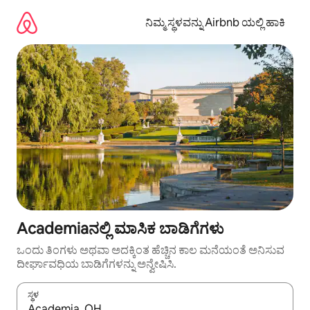
ವಿಷಯಕ್ಕೆ
ಹೋಗಿ
ನಿಮ್ಮ ಸ್ಥಳವನ್ನು Airbnb ಯಲ್ಲಿ ಹಾಕಿ
Academiaನಲ್ಲಿ ಮಾಸಿಕ ಬಾಡಿಗೆಗಳು
ಒಂದು ತಿಂಗಳು ಅಥವಾ ಅದಕ್ಕಿಂತ ಹೆಚ್ಚಿನ ಕಾಲ ಮನೆಯಂತೆ ಅನಿಸುವ
ದೀರ್ಘಾವಧಿಯ ಬಾಡಿಗೆಗಳನ್ನು ಅನ್ವೇಷಿಸಿ.
ಸ್ಥಳ
ಫಲಿತಾಂಶಗಳು ಲಭ್ಯವಿರುವಾಗ, ಅಪ್ ಮತ್ತು ಡೌನ್ ಬಾಣದ ಕೀಲಿಗಳೊಂದಿಗೆ ನ್ಯಾವಿಗೇಟ