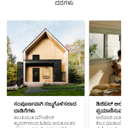
ದರಗಳು
ಸಂಪೂರ್ಣವಾಗಿ ಸಜ್ಜುಗೊಳಿಸಲಾದ
ಡಿಜಿಟಲ್ ಅಲೆಮಾ
ಬಾಡಿಗೆಗಳು
ಪ್ರಯಾಣಿಸುವ ವೃತ
ಶಾಂತಿಯುತ ಮೌಂಟೇನ್
ಅಲೆಮಾರಿ ಮತ್ತು ದೂ
ಕ್ಯಾಬಿನ್‌ಗಳಿಂದ ಹಿಡಿದು ಅನುಕೂಲಕರ
ಕೆಲಸ ಮಾಡುವ ಪ್ರೊ