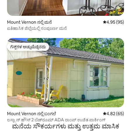
Mount Vernon ನಲ್ಲಿ ಮನೆ
5 ರಲ್ಲಿ 4.95 ಸರ
4.95 (95)
ಐತಿಹಾಸಿಕ ಜಿಲ್ಲೆಯಲ್ಲಿ ಸಂಪೂರ್ಣ ಮನೆ
ಗೆಸ್ಟ್‌ಗಳ ಅಚ್ಚುಮೆಚ್ಚಿನದು
ಗೆಸ್ಟ್‌ಗಳ ಅಚ್ಚುಮೆಚ್ಚಿನದು
Mount Vernon ನಲ್ಲಿ ಬಂಗಲೆ
5 ರಲ್ಲಿ 4.82 ಸರ
4.82 (65)
ಲಸ್ಟ್ರಾನ್ ಹೌಸ್ 2 ಬೆಡ್‌ರೂಮ್ ADA ರಾಂಪ್ ಉಚಿತ ಪಾರ್ಕಿಂಗ್
ಮನೆಯ ಸೌಕರ್ಯಗಳು ಮತ್ತು ಉತ್ತಮ ಮಾಸಿಕ