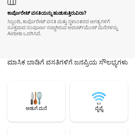
ಕಾರ್ಪೊರೇಟ್ ವಸತಿಯನ್ನು ಹುಡುಕುತ್ತಿರುವಿರಾ?
ಸಿಬ್ಬಂದಿ, ಕಾರ್ಪೊರೇಟ್ ವಸತಿ ಮತ್ತು ಸ್ಥಳಾಂತರದ ಅಗತ್ಯಗಳಿಗೆ
ಸೂಕ್ತವಾದ ಸಂಪೂರ್ಣ ಸಜ್ಜಾಗಿರುವ ಅಪಾರ್ಟ್‌ಮೆಂಟ್ ಮನೆಗಳನ್ನು
Airbnb ಒದಗಿಸಿದೆ.
ಮಾಸಿಕ ಬಾಡಿಗೆ ವಸತಿಗಳಿಗೆ ಜನಪ್ರಿಯ ಸೌಲಭ್ಯಗಳು
ಅಡುಗೆ ಮನೆ
ವೈಫೈ