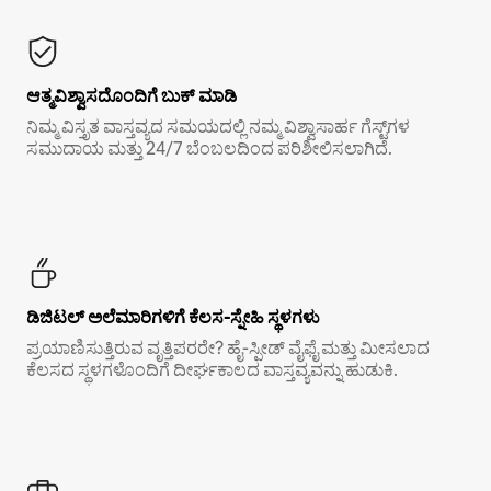
ಆತ್ಮವಿಶ್ವಾಸದೊಂದಿಗೆ ಬುಕ್ ಮಾಡಿ
ನಿಮ್ಮ ವಿಸ್ತೃತ ವಾಸ್ತವ್ಯದ ಸಮಯದಲ್ಲಿ ನಮ್ಮ ವಿಶ್ವಾಸಾರ್ಹ ಗೆಸ್ಟ್‌ಗಳ
ಸಮುದಾಯ ಮತ್ತು 24/7 ಬೆಂಬಲದಿಂದ ಪರಿಶೀಲಿಸಲಾಗಿದೆ.
ಡಿಜಿಟಲ್ ಅಲೆಮಾರಿಗಳಿಗೆ ಕೆಲಸ-ಸ್ನೇಹಿ ಸ್ಥಳಗಳು
ಪ್ರಯಾಣಿಸುತ್ತಿರುವ ವೃತ್ತಿಪರರೇ? ಹೈ-ಸ್ಪೀಡ್ ವೈಫೈ ಮತ್ತು ಮೀಸಲಾದ
ಕೆಲಸದ ಸ್ಥಳಗಳೊಂದಿಗೆ ದೀರ್ಘಕಾಲದ ವಾಸ್ತವ್ಯವನ್ನು ಹುಡುಕಿ.