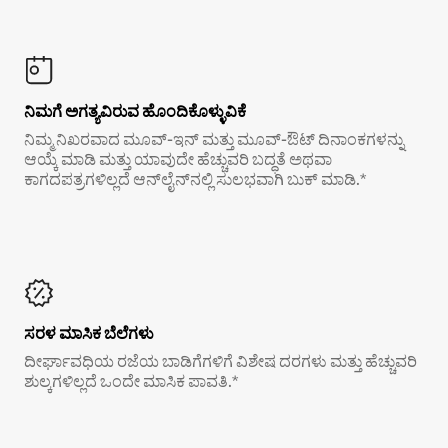
ನಿಮಗೆ ಅಗತ್ಯವಿರುವ ಹೊಂದಿಕೊಳ್ಳುವಿಕೆ
ನಿಮ್ಮ ನಿಖರವಾದ ಮೂವ್-ಇನ್ ಮತ್ತು ಮೂವ್-ಔಟ್ ದಿನಾಂಕಗಳನ್ನು
ಆಯ್ಕೆ ಮಾಡಿ ಮತ್ತು ಯಾವುದೇ ಹೆಚ್ಚುವರಿ ಬದ್ಧತೆ ಅಥವಾ
ಕಾಗದಪತ್ರಗಳಿಲ್ಲದೆ ಆನ್‌ಲೈನ್‌ನಲ್ಲಿ ಸುಲಭವಾಗಿ ಬುಕ್ ಮಾಡಿ.*
ಸರಳ ಮಾಸಿಕ ಬೆಲೆಗಳು
ದೀರ್ಘಾವಧಿಯ ರಜೆಯ ಬಾಡಿಗೆಗಳಿಗೆ ವಿಶೇಷ ದರಗಳು ಮತ್ತು ಹೆಚ್ಚುವರಿ
ಶುಲ್ಕಗಳಿಲ್ಲದೆ ಒಂದೇ ಮಾಸಿಕ ಪಾವತಿ.*