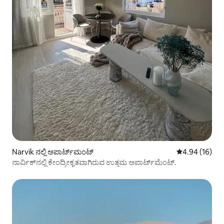
Narvik ನಲ್ಲಿ ಅಪಾರ್ಟ್‌ಮಂಟ್
5 ರಲ್ಲಿ 4.94 ಸರ
4.94 (16)
ನಾರ್ವಿಕ್‌ನಲ್ಲಿ ಕೇಂದ್ರೀಕೃತವಾಗಿರುವ ಉತ್ತಮ ಅಪಾರ್ಟ್‌ಮೆಂಟ್.