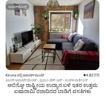
ಸೂಪರ್‌ಹೋಸ್ಟ್
ಸೂಪರ್‌ಹೋಸ್ಟ್
Kiruna ನಲ್ಲಿ ಅಪಾರ್ಟ್‌ಮಂಟ್
5 ರಲ್ಲಿ 4.82 ಸರ
4.82 (17)
ಖಾಸಗಿ ಅಪಾರ್ಟ್‌ಮೆಂಟ್ - ಸ್ವಯಂ ಚೆಕ್-ಇನ್ - ಉಚಿತ ಪಾರ್ಕಿಂಗ್
ಅಬಿಸ್ಕೋ ರಾಷ್ಟ್ರೀಯ ಉದ್ಯಾನ ಬಳಿ ಇತರ ಉತ್ತಮ
ಐಷಾರಾಮಿ ರಜಾದಿನದ ಬಾಡಿಗೆ ವಸತಿಗಳು