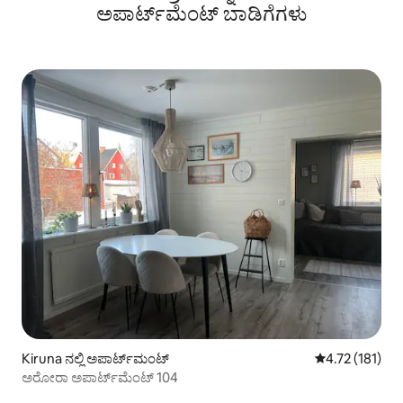
ಅಪಾರ್ಟ್‌ಮೆಂಟ್‌ ಬಾಡಿಗೆಗಳು
Kiruna ನಲ್ಲಿ ಅಪಾರ್ಟ್‌ಮಂಟ್
5 ರಲ್ಲಿ 4.72 ಸರಾ
4.72 (181)
ಅರೋರಾ ಅಪಾರ್ಟ್‌ಮೆಂಟ್ 104