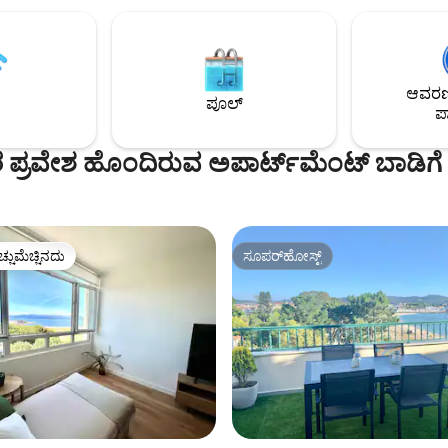
ಮಧ್ಯದಲ್ಲಿರುತ್ತೀರಿ ಮತ್ತು ಕೇವಲ 2 ನಿಮಿ
ಾದಿಯಲ್ಲಿ 100 ಮೀಟರ್ ಚಾರಣ ಮಾಡುವ
ನಿಮ್ಮನ್ನು ಸ್ಫಟಿಕ ನೀಲಿ ನೀರಿನಿಂದ ಪ್ರಾಚೀ
ರದ ವೀಕ್ಷಣಾ ಸ್ಥಳಗಳಿಗೆ ಭೇಟಿ ನೀಡುವ
ಕಡಲತೀರಗಳು ಮತ್ತು ಕೋವ್‌ಗಳಿಗೆ ಕರೆದೊ
ಡ್ರಾ ಡಾ ರಾ, ಕೊರುಬೆಡೊ ಲೈಟ್‌ಹೌಸ್,
ಾ ಕುರೋಟಾ, ಕ್ಯಾಸ್ಟ್ರೋ ಡಿ ಬರೊನ್ಯಾ,
ಆವರಣದ
ಸಿಟೋಸ್ ಇತ್ಯಾದಿ.
ಪೂಲ್
ಪಾ
ಪ್ರವೇಶ ಹೊಂದಿರುವ ಅಪಾರ್ಟ್‌ಮೆಂಟ್ ಬಾಡಿಗೆ
ಚ್ಚುಮೆಚ್ಚಿನದು
ಸೂಪರ್‌ಹೋಸ್ಟ್
ಚ್ಚುಮೆಚ್ಚಿನದು
ಸೂಪರ್‌ಹೋಸ್ಟ್