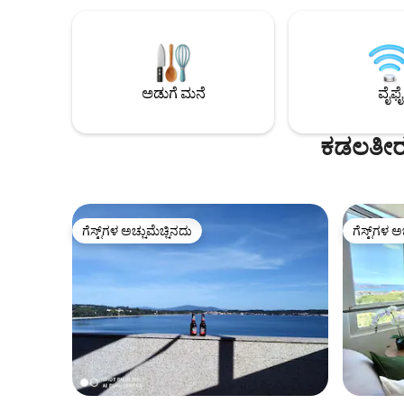
ರಸ್ತೆ ಮಟ್ಟದಲ್ಲಿ ಎಲ್ಲಾ ಸೇವೆಗಳನ್ನು ಹೊಂದಿರುವ
ಪರ್ವತದ ಹ
ಪ್ರದೇಶದಲ್ಲಿ ಎಲ್ಲವೂ. ಕರಾವಳಿಯ ಸುತ್ತಲೂ
ಅಥವಾ ಹತ್ತಿ
ಲೈಟ್‌ಹೌಸ್‌ಗೆ ಸೂಕ್ತವಾದ ನಡಿಗೆ. ಮತ್ತು ಎಲ್ಲವನ್ನೂ
ಆಯ್ಕೆ: ಎ ಪೆ
ಪ್ರೀತಿಯಿಂದ ಮಾಡಲಾಗುತ್ತದೆ. ಮೈಕ್ರೊವೇವ್, ಐರನ್,
ಮಿರಾಡೋರ್ ಡ
ಹೇರ್ ಡ್ರೈಯರ್, ಕಾಫಿ ಮೇಕರ್, ವಾಷಿಂಗ್ ಮೆಷಿನ್
ಡಾಲ್ಮೆನ್ ಆಕ್
ಅಡುಗೆ ಮನೆ
ವೈಫೈ
ಕಡಲತೀರ 
ಗೆಸ್ಟ್‌ಗಳ ಅಚ್ಚುಮೆಚ್ಚಿನದು
ಗೆಸ್ಟ್‌ಗಳ ಅ
ಗೆಸ್ಟ್‌ಗಳ ಅಚ್ಚುಮೆಚ್ಚಿನದು
ಗೆಸ್ಟ್‌ಗಳ ಅ