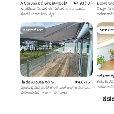
A Coruña ನಲ್ಲಿ ಅಪಾರ್ಟ್‌ಮಂಟ್
5 ರಲ್ಲಿ 4.93 ಸರಾಸರಿ ರೇಟಿಂಗ
4.93 (181)
ವಿಲಾಗಾರ್ಸಿ
ಪಾರ್ಟ್‌ಮಂ
ಸ್ಯಾಂಟಿಯಾಗೊ ಬಳಿ ಬೆರಗುಗೊಳಿಸುವ ಸಮುದ್ರ
ವಿಲ್ಲಾಗಾರ್
ನೋಟ
ವ್ಯೂಪಾಯಿ
ನೋಟ
·
ಕಡಲತೀರ
·
ಸ್ಥಿತಿ
ನಡೆದಾಡುವಿಕ
ಸೂಪರ್‌ಹೋಸ್ಟ್
ಗೆಸ್ಟ್‌ಗಳ ಅ
ಸೂಪರ್‌ಹೋಸ್ಟ್
ಗೆಸ್ಟ್‌ಗಳ ಅ
ಅರೋಸಾ ದ್ವೀ
ಪಾರ್ಟ್‌ಮಂ
ಕಡಲತೀರದಿಂ
Illa de Arousa ನಲ್ಲಿ ಅ
5 ರಲ್ಲಿ 4.67 ಸರಾಸರಿ ರೇಟಿಂ
4.67 (61)
ಪ್ರಕಾಶಮಾನ
ನಡೆದಾಡುವಿಕ
ಪಾರ್ಟ್‌ಮಂಟ್
ದ್ವೀಪದಲ್ಲಿರುವ ಪೆಂಟ್‌ಹೌಸ್: ಐಲ್ ಆಫ್ ಅರೋಸಾ.
ಪೂಲ್ ಮತ್ತು ಪ್ಲೇಯಾ
ನಡೆದಾಡುವಿಕೆ
·
ನೋಟ
·
ಕುಟುಂಬ
ಕಡಲ