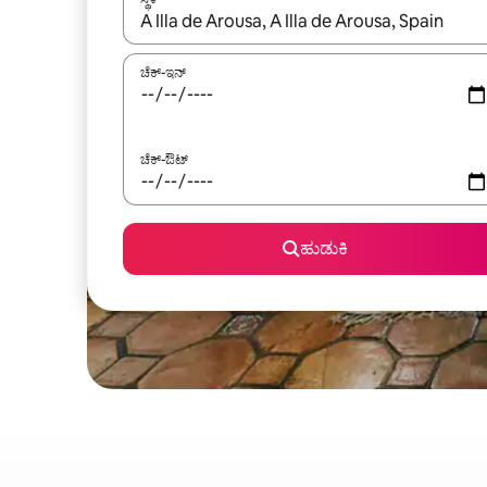
ಫಲಿತಾಂಶಗಳು ಲಭ್ಯವಿರುವಾಗ, ಅಪ್ ಮತ್ತು ಡೌನ್ ಬಾಣದ ಕೀಲಿಗಳೊ
ಚೆಕ್-ಇನ್
ಚೆಕ್-ಔಟ್
ಹುಡುಕಿ