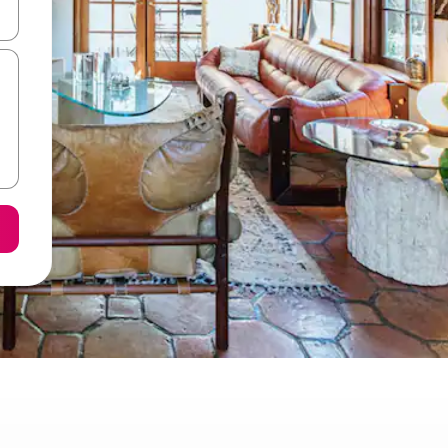
ಂದಿಗೆ ನ್ಯಾವಿಗೇಟ್ ಮಾಡಿ ಅಥವಾ ಸ್ಪರ್ಶ ಅಥವಾ ಸ್ವೈಪ್ ಗೆಸ್ಚರ್‌ಗಳ ಮೂಲಕ ಅನ್ವೇಷಿಸಿ.