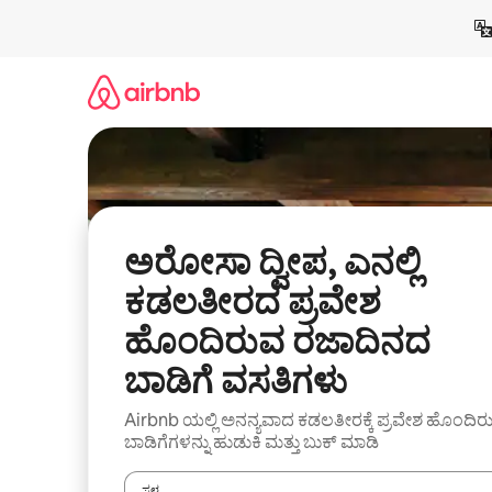
ವಿಷಯಕ್ಕೆ
ಹೋಗಿ
ಅರೋಸಾ ದ್ವೀಪ, ಎನಲ್ಲಿ
ಕಡಲತೀರದ ಪ್ರವೇಶ
ಹೊಂದಿರುವ ರಜಾದಿನದ
ಬಾಡಿಗೆ ವಸತಿಗಳು
Airbnb ಯಲ್ಲಿ ಅನನ್ಯವಾದ ಕಡಲತೀರಕ್ಕೆ ಪ್ರವೇಶ ಹೊಂದಿರ
ಬಾಡಿಗೆಗಳನ್ನು ಹುಡುಕಿ ಮತ್ತು ಬುಕ್ ಮಾಡಿ
ಸ್ಥಳ