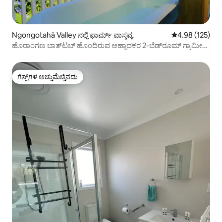
Ngongotahā Valley ನಲ್ಲಿ ಫಾರ್ಮ್ ವಾಸ್ತವ್ಯ
5 ರಲ್ಲಿ 4.98 ಸರಾ
4.98 (125)
ಹೊರಾಂಗಣ ಬಾತ್‌ಟಬ್ ಹೊಂದಿರುವ ಆಹ್ಲಾದಕರ 2-ಬೆಡ್‌ರೂಮ್ ಗ್ರಾಮೀಣ
ಮನೆ
ಗೆಸ್ಟ್‌ಗಳ ಅಚ್ಚುಮೆಚ್ಚಿನದು
ಗೆಸ್ಟ್‌ಗಳ ಅಚ್ಚುಮೆಚ್ಚಿನದು