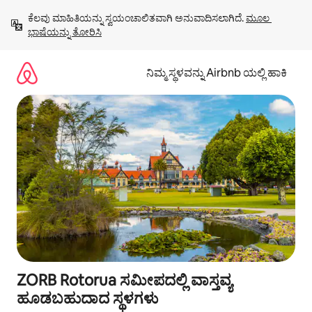
ವಿಷಯಕ್ಕೆ
ಕೆಲವು ಮಾಹಿತಿಯನ್ನು ಸ್ವಯಂಚಾಲಿತವಾಗಿ ಅನುವಾದಿಸಲಾಗಿದೆ. 
ಮೂಲ 
ಹೋಗಿ
ಭಾಷೆಯನ್ನು ತೋರಿಸಿ
ನಿಮ್ಮ ಸ್ಥಳವನ್ನು Airbnb ಯಲ್ಲಿ ಹಾಕಿ
ZORB Rotorua ಸಮೀಪದಲ್ಲಿ ವಾಸ್ತವ್ಯ
ಹೂಡಬಹುದಾದ ಸ್ಥಳಗಳು