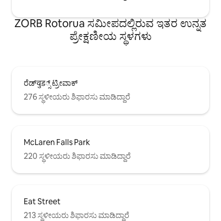
ZORB Rotorua ಸಮೀಪದಲ್ಲಿರುವ ಇತರ ಉನ್ನತ
ಪ್ರೇಕ್ಷಣೀಯ ಸ್ಥಳಗಳು
ರೆಡ್‌वुड್ಸ್ ಟ್ರೀವಾಕ್
276 ಸ್ಥಳೀಯರು ಶಿಫಾರಸು ಮಾಡಿದ್ದಾರೆ
McLaren Falls Park
220 ಸ್ಥಳೀಯರು ಶಿಫಾರಸು ಮಾಡಿದ್ದಾರೆ
Eat Street
213 ಸ್ಥಳೀಯರು ಶಿಫಾರಸು ಮಾಡಿದ್ದಾರೆ