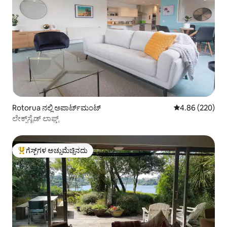
Rotorua ನಲ್ಲಿ ಅಪಾರ್ಟ್‌ಮಂಟ್
5 ರಲ್ಲಿ 4.86 ಸರಾ
4.86 (220)
ಲೇಕ್ಸ್‌ಸೈಡ್ ಲಾಫ್ಟ್
ಗೆಸ್ಟ್‌ಗಳ ಅಚ್ಚುಮೆಚ್ಚಿನದು
ಗೆಸ್ಟ್‌ಗಳಿಗೆ ಅತಿ ಹೆಚ್ಚು ಅಚ್ಚುಮೆಚ್ಚಿನದು