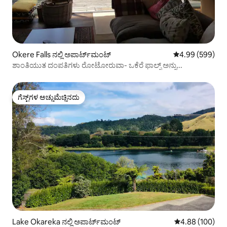
Okere Falls ನಲ್ಲಿ ಅಪಾರ್ಟ್‌ಮಂಟ್
5 ರಲ್ಲಿ 4.99 ಸರಾ
4.99 (599)
ಶಾಂತಿಯುತ ದಂಪತಿಗಳು ರೋಟೋರುವಾ- ಒಕೆರೆ ಫಾಲ್ಸ್ ಅನ್ನು
ಹಿಮ್ಮೆಟ್ಟಿಸುತ್ತಾರೆ.
ಗೆಸ್ಟ್‌ಗಳ ಅಚ್ಚುಮೆಚ್ಚಿನದು
ಗೆಸ್ಟ್‌ಗಳ ಅಚ್ಚುಮೆಚ್ಚಿನದು
Lake Okareka ನಲ್ಲಿ ಅಪಾರ್ಟ್‌ಮಂಟ್
5 ರಲ್ಲಿ 4.88 ಸರಾ
4.88 (100)