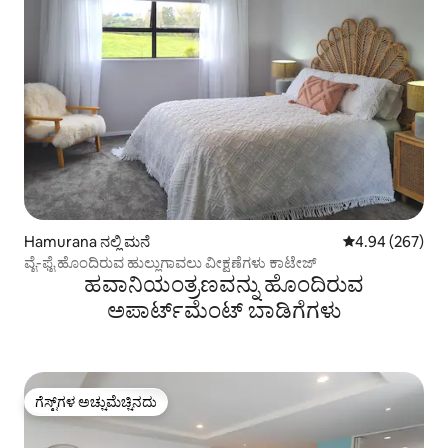
Hamurana ನಲ್ಲಿ ಮನೆ
5 ರಲ್ಲಿ 4.94 ಸರಾ
4.94 (267)
ವೈ-ಫೈ ಹೊಂದಿರುವ ಹುಲ್ಲುಗಾವಲು ವೀಕ್ಷಣೆಗಳು ಕಾಟೇಜ್
ಹವಾನಿಯಂತ್ರಣವನ್ನು ಹೊಂದಿರುವ
ಅಪಾರ್ಟ್‌ಮೆಂಟ್‌ ಬಾಡಿಗೆಗಳು
ಗೆಸ್ಟ್‌ಗಳ ಅಚ್ಚುಮೆಚ್ಚಿನದು
ಗೆಸ್ಟ್‌ಗಳ ಅಚ್ಚುಮೆಚ್ಚಿನದು