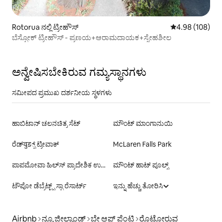
Rotorua ನಲ್ಲಿ ಟ್ರೀಹೌಸ್
5 ರಲ್ಲಿ 4.98 ಸರಾ
4.98 (108)
ಬೆಸ್ಪೋಕ್ ಟ್ರೀಹೌಸ್ - ಪ್ರಣಯ+ಆರಾಮದಾಯಕ+ಸ್ನೇಹಶೀಲ
ಅನ್ವೇಷಿಸಬೇಕಿರುವ ಗಮ್ಯಸ್ಥಾನಗಳು
ಸಮೀಪದ ಪ್ರಮುಖ ದರ್ಶನೀಯ ಸ್ಥಳಗಳು
ಹಾಬಿಟಾನ್ ಚಲನಚಿತ್ರ ಸೆಟ್
ಮೌಂಟ್ ಮಾಂಗಾನುಯಿ
ರೆಡ್‌वुड್ಸ್ ಟ್ರೀವಾಕ್
McLaren Falls Park
ಪಾಪಮೋವಾ ಹಿಲ್‌ಸ್ ಪ್ರಾದೇಶಿಕ ಉದ್ಯಾನ
ಮೌಂಟ್ ಹಾಟ್ ಪೂಲ್ಸ್
ಟೌಪೋ ಡೆಬ್ರೆಟ್ಟ್ಸ್ ಸ್ಪಾ ರೆಸಾರ್ಟ್
ಇನ್ನು ಹೆಚ್ಚು ತೋರಿಸಿ
Airbnb
ನ್ಯೂ ಜೀಲ್ಯಾಂಡ್
ಬೇ ಆಫ್ ಪ್ಲೆಂಟಿ
ರೊಟೋರುವ