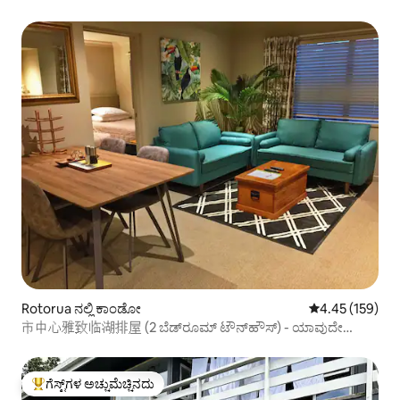
Rotorua ನಲ್ಲಿ ಕಾಂಡೋ
5 ರಲ್ಲಿ 4.45 ಸರಾ
4.45 (159)
市中心雅致临湖排屋 (2 ಬೆಡ್‌ರೂಮ್ ಟೌನ್‌ಹೌಸ್) - ಯಾವುದೇ
ಶುಚಿಗೊಳಿಸುವ ಶುಲ್ಕವಿಲ್ಲ
ಗೆಸ್ಟ್‌ಗಳ ಅಚ್ಚುಮೆಚ್ಚಿನದು
ಗೆಸ್ಟ್‌ಗಳಿಗೆ ಅತಿ ಹೆಚ್ಚು ಅಚ್ಚುಮೆಚ್ಚಿನದು