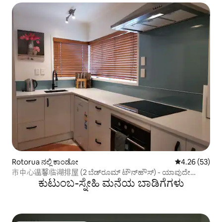
Rotorua ನಲ್ಲಿ ಕಾಂಡೋ
5 ರಲ್ಲಿ 4.26 ಸರ
4.26 (53)
市中心温馨临湖排屋 (2 ಬೆಡ್‌ರೂಮ್ ಟೌನ್‌ಹೌಸ್) - ಯಾವುದೇ
ಕುಟುಂಬ-ಸ್ನೇಹಿ ಮನೆಯ ಬಾಡಿಗೆಗಳು
ಶುಚಿಗೊಳಿಸುವ ಶುಲ್ಕವಿಲ್ಲ