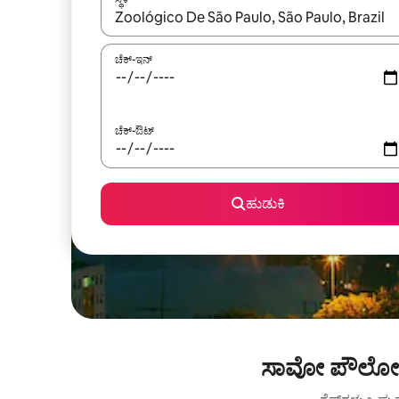
ಫಲಿತಾಂಶಗಳು ಲಭ್ಯವಿರುವಾಗ, ಅಪ್ ಮತ್ತು ಡೌನ್ ಬಾಣದ ಕೀಲಿಗಳೊ
ಚೆಕ್-ಇನ್
ಚೆಕ್-ಔಟ್
ಹುಡುಕಿ
ಸಾವೋ ಪೌಲೋ ಜ