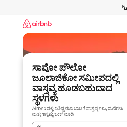
ವಿಷಯಕ್ಕೆ
ಹೋಗಿ
ಸಾವೋ ಪೌಲೋ
ಜೂಲಾಜಿಕೋ ಸಮೀಪದಲ್ಲಿ
ವಾಸ್ತವ್ಯ ಹೂಡಬಹುದಾದ
ಸ್ಥಳಗಳು
Airbnb ನಲ್ಲಿ ವಿಶಿಷ್ಟ ರಜಾ ಬಾಡಿಗೆ ವಾಸ್ತವ್ಯಗಳು, ಮನೆಗಳು
ಮತ್ತು ಇನ್ನಷ್ಟು ಬುಕ್ ಮಾಡಿ
ಸ್ಥಳ