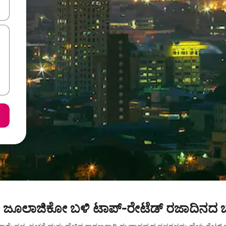
ಂದಿಗೆ ನ್ಯಾವಿಗೇಟ್ ಮಾಡಿ ಅಥವಾ ಸ್ಪರ್ಶ ಅಥವಾ ಸ್ವೈಪ್ ಗೆಸ್ಚರ್‌ಗಳ ಮೂಲಕ ಅನ್ವೇಷಿಸಿ.
ೂಲಾಜಿಕೋ ಬಳಿ ಟಾಪ್-ರೇಟೆಡ್ ರಜಾದಿನದ ಬಾ