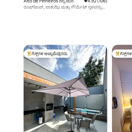
Alto de Pinheiros ನಲ್ಲಿ ಮನೆ
5 ರಲ್ಲಿ 4.92 ಸರಾಸರಿ ರೇಟಿಂಗ
4.92 (106)
ರೂಫ್‌ಟಾಪ್, ಜಾಕುಝಿ ಮತ್ತು ಗೌರ್ಮೆಟ್ ಸ್ಥಳವನ್ನು
ಹೊಂದಿರುವ ಸುಂದರವಾದ ಮನೆ
ಗೆಸ್ಟ್‌ಗಳ ಅಚ್ಚುಮೆಚ್ಚಿನದು
ಗೆಸ್ಟ್‌ಗ
ಗೆಸ್ಟ್‌ಗಳಿಗೆ ಅತಿ ಹೆಚ್ಚು ಅಚ್ಚುಮೆಚ್ಚಿನದು
ಗೆಸ್ಟ್‌ಗಳಿಗ