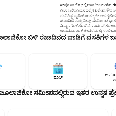
ಂದಿಗೆ, ಇದು ಕೆಲಸ ಮಾಡಲು ಮತ್ತು
ಸಾವೊ ಪಾಲೊ ನಲ್ಲಿ ಅಪಾರ್ಟ್‌ಮಂಟ್
5
ಪಡೆಯಲು ಉತ್ತಮ ಸ್ಥಳವಾಗಿದೆ.
ವಿಲಾ ಒಲಿಂಪಿಯಾದಲ್ಲಿನ ವಿಶೇಷ ಸೌರ ಉ
ಲಿರುವ ಪ್ರೈವೇಟ್ ಜೆಟ್-ಟ್ಯೂಬ್ ನಗರದ
ಸ್ಟುಡಿಯೋ
ಈ ವಿಶಿಷ್ಟ ಸ್ಟುಡಿಯೋ ತನ್ನದೇ ಆದ ಶೈಲಿಯ
ಆಸ್ವಾದಿಸಲು ಅತ್ಯುತ್ತಮ ಸ್ಥಳವಾಗಿದೆ.
ಹೊಂದಿದೆ ಮತ್ತು ನೀವು ಮನೆಯಂತೆ ಭಾ
ೂಲತೆ ಮತ್ತು ನಗರದಲ್ಲಿನ ಅತ್ಯುತ್ತಮ
ವಿನ್ಯಾಸಗೊಳಿಸಲಾಗಿದೆ. ಗಾರ್ಡನ್ ಸೋಲ
 ಒಂದನ್ನು ಬಯಸುವ ದಂಪತಿಗಳು,
ಆರಾಮದಾಯಕ ಜೀವನ ಮತ್ತು ನಂಬಲಾಗದ
 ಅಥವಾ ಸಣ್ಣ ಕುಟುಂಬಗಳಿಗೆ ಸೂಕ್ತವಾಗಿದೆ.
ಜಿಕೋ ಬಳಿ ರಜಾದಿನದ ಬಾಡಿಗೆ ವಸತಿಗಳ ಜನ
ಬೆಳಕನ್ನು ಹೊಂದಿದೆ. SP ಯ ಅತ್ಯುತ್ತಮ
ನೆರೆಹೊರೆಯಲ್ಲಿರುವ ಇದು ಆರಾಮ ಮತ್ತು 
ಆಹ್ವಾನವಾಗಿದೆ. ಪ್ರಮುಖ ರಸ್ತೆಗಳು, ಶಾಲೆ
ಅಂಗಡಿಗಳು, ಆಸ್ಪತ್ರೆಗಳು, ಬಾರ್‌ಗಳು ಮತ್
ರೆಸ್ಟೋರೆಂಟ್‌ಗಳ ಪಕ್ಕದಲ್ಲಿ ಆಶ್ಚರ್ಯವಾಗುತ
ಏಕೆಂದರೆ ಇದು ಆಧುನಿಕ, ಸೊಗಸಾದ ಮತ್ತು 
ಸ್ಥಳವಾಗಿದೆ, ಅಲ್ಲಿ ಪ್ರತಿ ಸೂರ್ಯಾಸ್ತವು ನಿಮ್
ಇನ್ನೂ ಹೆಚ್ಚಿನದನ್ನು ಪಡೆಯಲು ಪ್ರದರ್ಶನವ
ಆವರಣದ
ಪ್ರತ್ಯೇಕಿಸುತ್ತದೆ. ಇದು ಗ್ಯಾರೇಜ್ ಸ್ಥಳವನ್ನು
ಪೂಲ್
ಪಾ
ಹೊಂದಿದೆ.
ಲಾಜಿಕೋ ಸಮೀಪದಲ್ಲಿರುವ ಇತರ ಉನ್ನತ ಪ್ರೇಕ