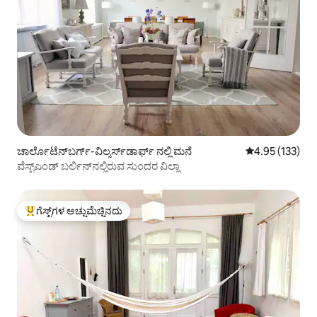
ಚಾರ್ಲೊಟೆನ್‌ಬರ್ಗ್-ವಿಲ್ಮರ್ಸ್‌ಡಾರ್ಫ್ ನಲ್ಲಿ ಮನೆ
5 ರಲ್ಲಿ 4.95 ಸರಾ
4.95 (133)
ವೆಸ್ಟ್‌ಎಂಡ್ ಬರ್ಲಿನ್‌ನಲ್ಲಿರುವ ಸುಂದರ ವಿಲ್ಲಾ
ಗೆಸ್ಟ್‌ಗಳ ಅಚ್ಚುಮೆಚ್ಚಿನದು
ಗೆಸ್ಟ್‌ಗಳಿಗೆ ಅತಿ ಹೆಚ್ಚು ಅಚ್ಚುಮೆಚ್ಚಿನದು