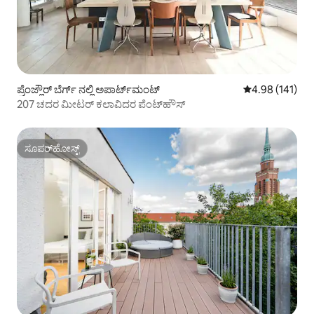
ಪ್ರೆಂಜ್ಲೌರ್ ಬೆರ್ಗ್ ನಲ್ಲಿ ಅಪಾರ್ಟ್‌ಮಂಟ್
5 ರಲ್ಲಿ 4.98 ಸರಾ
4.98 (141)
207 ಚದರ ಮೀಟರ್ ಕಲಾವಿದರ ಪೆಂಟ್‌ಹೌಸ್
ಸೂಪರ್‌ಹೋಸ್ಟ್
ಸೂಪರ್‌ಹೋಸ್ಟ್