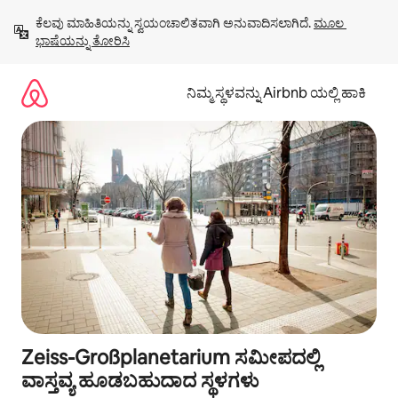
ವಿಷಯಕ್ಕೆ
ಕೆಲವು ಮಾಹಿತಿಯನ್ನು ಸ್ವಯಂಚಾಲಿತವಾಗಿ ಅನುವಾದಿಸಲಾಗಿದೆ. 
ಮೂಲ 
ಹೋಗಿ
ಭಾಷೆಯನ್ನು ತೋರಿಸಿ
ನಿಮ್ಮ ಸ್ಥಳವನ್ನು Airbnb ಯಲ್ಲಿ ಹಾಕಿ
Zeiss-Großplanetarium ಸಮೀಪದಲ್ಲಿ
ವಾಸ್ತವ್ಯ ಹೂಡಬಹುದಾದ ಸ್ಥಳಗಳು