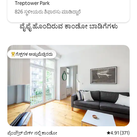
Treptower Park
826 ಸ್ಥಳೀಯರು ಶಿಫಾರಸು ಮಾಡಿದ್ದಾರೆ
ವೈಫೈ ಹೊಂದಿರುವ ಕಾಂಡೋ ಬಾಡಿಗೆಗಳು
ಗೆಸ್ಟ್‌ಗಳ ಅಚ್ಚುಮೆಚ್ಚಿನದು
ಗೆಸ್ಟ್‌ಗಳಿಗೆ ಅತಿ ಹೆಚ್ಚು ಅಚ್ಚುಮೆಚ್ಚಿನದು
ಪ್ರೆಂಜ್ಲೌರ್ ಬೆರ್ಗ್ ನಲ್ಲಿ ಕಾಂಡೋ
5 ರಲ್ಲಿ 4.91 ಸರಾ
4.91 (371)