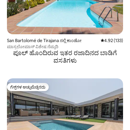
San Bartolomé de Tirajana ನಲ್ಲಿ ಕಾಂಡೋ
5 ರಲ್ಲಿ 4.92 ಸರಾ
4.92 (133)
ಮಾಸ್ಪಲೋಮಾಸ್ ವಿಶೇಷ ನೆಮ್ಮದಿ
ಪೂಲ್‌ ಹೊಂದಿರುವ ಇತರ ರಜಾದಿನದ ಬಾಡಿಗೆ
ವಸತಿಗಳು
ಗೆಸ್ಟ್‌ಗಳ ಅಚ್ಚುಮೆಚ್ಚಿನದು
ಗೆಸ್ಟ್‌ಗಳ ಅಚ್ಚುಮೆಚ್ಚಿನದು