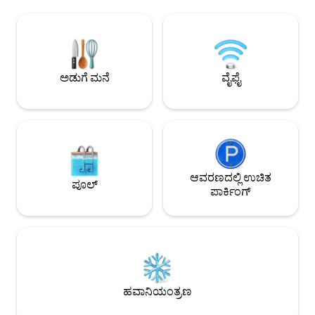
ಕಡಲತೀರಕ್ಕೆ 500 ಮೀಟರ್‌ಗಳು, ಬೀದಿಯುದ್ದಕ್ಕೂ,
ವಿಶ್ರಾಂತಿ ಪಡೆಯಲು ಉ
ದೊಡ್ಡ ಸೂಪರ್‌ಮಾರ್ಕೆಟ್ ಮತ್ತು ಯಂಬೊ ಕೇಂದ್ರಕ್ಕೆ
ಟೆರೇಸ್ ಅನ್ನು ಹೊಂದಿದೆ.
ಸೂಪರ್ ಹತ್ತಿರ (ಕಾಲ್ನಡಿಗೆ 5 ನಿಮಿಷಗಳು). ನೀವು
ಸುಲಭವಾದ ಪಾರ್ಕಿಂಗ್, 
ವಿಶ್ರಾಂತಿ ಪಡೆಯಬಹುದಾದ ಮತ್ತು ಬಟ್ಟೆಗಳೊಂದಿಗೆ
ಸೂಪರ್‌ಮಾರ್ಕೆಟ್, ಬೈಕ್
ಅಥವಾ ಇಲ್ಲದೆ ಸನ್‌ಬಾತ್ ಮಾಡಬಹುದಾದ ಅದ್ಭುತ
ಟೆನ್ನಿಸ್ / ಪ್ಯಾಡಲ್ ಸ
ಛಾವಣಿಯ ಟೆರೇಸ್ (ಪರ್ವತ ಮತ್ತು ಕಡಲ ನೋಟ)
ಪೂಲ್ ಅನ್ನು ಹೊಂದಿದೆ
ಅಡುಗೆ ಮನೆ
ವೈಫೈ
(ಎಲಿವೇಟರ್ ನಿಮ್ಮನ್ನು ಸುಲಭವಾಗಿ ಮೇಲಕ್ಕೆ
bbq,ತಡವಾದ ಚೆಕ್ಔಟ
ಕರೆದೊಯ್ಯುತ್ತದೆ)
ಆವರಣದಲ್ಲಿ ಉಚಿತ
ಪೂಲ್
ಪಾರ್ಕಿಂಗ್
ಹವಾನಿಯಂತ್ರಣ