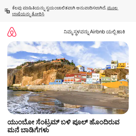
ವಿಷಯಕ್ಕೆ
ಕೆಲವು ಮಾಹಿತಿಯನ್ನು ಸ್ವಯಂಚಾಲಿತವಾಗಿ ಅನುವಾದಿಸಲಾಗಿದೆ. 
ಮೂಲ 
ಹೋಗಿ
ಭಾಷೆಯನ್ನು ತೋರಿಸಿ
ನಿಮ್ಮ ಸ್ಥಳವನ್ನು Airbnb ಯಲ್ಲಿ ಹಾಕಿ
ಯುಂಬೋ ಸೆಂಟ್ರಮ್ ಬಳಿ ಪೂಲ್ ಹೊಂದಿರುವ
ಮನೆ ಬಾಡಿಗೆಗಳು