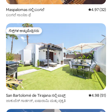
Maspalomas ನಲ್ಲಿ ಬಂಗಲೆ
5 ರಲ್ಲಿ 4.97 ಸರ
4.97 (32)
ಬಂಗಲೆ ಸಾಂಟಾ ಫೆ
ಗೆಸ್ಟ್‌ಗಳ ಅಚ್ಚುಮೆಚ್ಚಿನದು
ಗೆಸ್ಟ್‌ಗಳ ಅಚ್ಚುಮೆಚ್ಚಿನದು
San Bartolomé de Tirajana ನಲ್ಲಿ ಲಾಫ್ಟ್
5 ರಲ್ಲಿ 4.98 ಸರ
4.98 (51)
ಜಾಕುಜೆನ್ ಗಾರ್ಡನ್, ಐಷಾರಾಮಿ ಮತ್ತು ಪ್ರಕೃತಿ