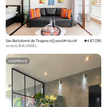
San Bartolomé de Tirajana ನಲ್ಲಿ ಅಪಾರ್ಟ್‌ಮಂಟ್
5 ರಲ್ಲಿ 4.87 ಸರ
4.87 (39)
ಲಾ ಕಾಸಾ ಡಿ ಕೊನೆಜಿಟೊ
ಸೂಪರ್‌ಹೋಸ್ಟ್
ಸೂಪರ್‌ಹೋಸ್ಟ್