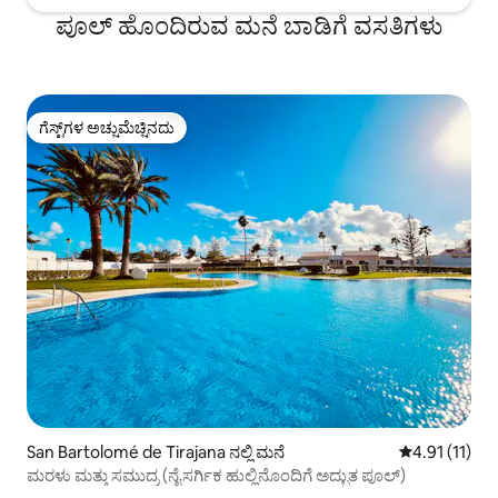
ಪೂಲ್ ಹೊಂದಿರುವ ಮನೆ ಬಾಡಿಗೆ ವಸತಿಗಳು
ಗೆಸ್ಟ್‌ಗಳ ಅಚ್ಚುಮೆಚ್ಚಿನದು
ಗೆಸ್ಟ್‌ಗಳ ಅಚ್ಚುಮೆಚ್ಚಿನದು
San Bartolomé de Tirajana ನಲ್ಲಿ ಮನೆ
5 ರಲ್ಲಿ 4.91 ಸ
4.91 (11)
ಮರಳು ಮತ್ತು ಸಮುದ್ರ (ನೈಸರ್ಗಿಕ ಹುಲ್ಲಿನೊಂದಿಗೆ ಅದ್ಭುತ ಪೂಲ್)