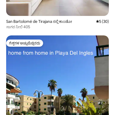
San Bartolomé de Tirajana ನಲ್ಲಿ ಕಾಂಡೋ
5 ರಲ್ಲಿ 5 ಸರ
5 (30)
ಸಾಗರ ನೀಲಿ 405
ಗೆಸ್ಟ್‌ಗಳ ಅಚ್ಚುಮೆಚ್ಚಿನದು
ಗೆಸ್ಟ್‌ಗಳ ಅಚ್ಚುಮೆಚ್ಚಿನದು