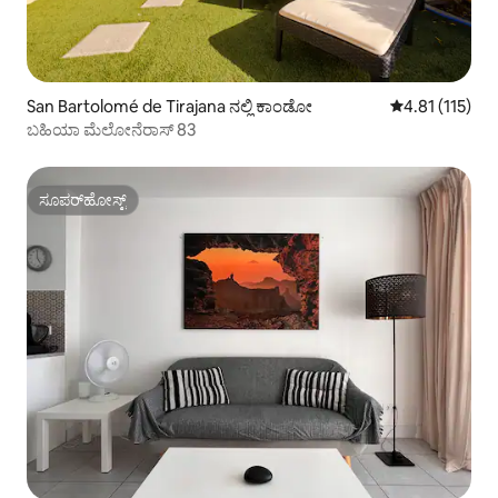
San Bartolomé de Tirajana ನಲ್ಲಿ ಕಾಂಡೋ
5 ರಲ್ಲಿ 4.81 ಸರಾ
4.81 (115)
ಬಹಿಯಾ ಮೆಲೋನೆರಾಸ್ 83
ಸೂಪರ್‌ಹೋಸ್ಟ್
ಸೂಪರ್‌ಹೋಸ್ಟ್