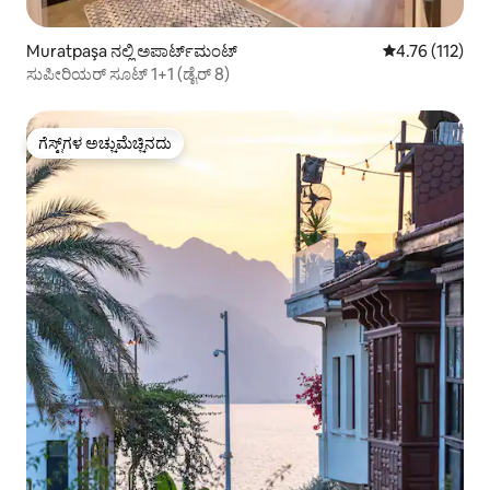
Muratpaşa ನಲ್ಲಿ ಅಪಾರ್ಟ್‌ಮಂಟ್
5 ರಲ್ಲಿ 4.76 ಸರಾ
4.76 (112)
ಸುಪೀರಿಯರ್ ಸೂಟ್ 1+1 (ಡೈರ್ 8)
ಗೆಸ್ಟ್‌ಗಳ ಅಚ್ಚುಮೆಚ್ಚಿನದು
ಗೆಸ್ಟ್‌ಗಳ ಅಚ್ಚುಮೆಚ್ಚಿನದು