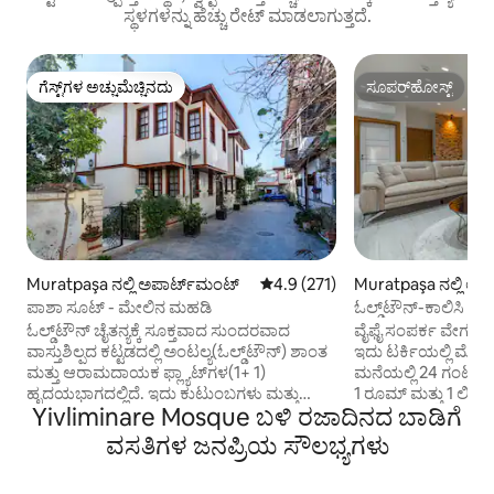
ಸ್ಥಳಗಳನ್ನು ಹೆಚ್ಚು ರೇಟ್ ಮಾಡಲಾಗುತ್ತದೆ.
ಗೆಸ್ಟ್‌ಗಳ ಅಚ್ಚುಮೆಚ್ಚಿನದು
ಸೂಪರ್‌ಹೋಸ್ಟ್
ಗೆಸ್ಟ್‌ಗಳ ಅಚ್ಚುಮೆಚ್ಚಿನದು
ಸೂಪರ್‌ಹೋಸ್ಟ್
Muratpaşa ನಲ್ಲಿ ಅಪಾರ್ಟ್‌ಮಂಟ್
5 ರಲ್ಲಿ 4.9 ಸರಾಸರಿ ರೇಟಿಂಗ್, 271 ವಿ
4.9 (271)
Muratpaşa ನಲ್ಲಿ ಅಪ
ಪಾಶಾ ಸೂಟ್ - ಮೇಲಿನ ಮಹಡಿ
ಓಲ್ಡ್‌ಟೌನ್-ಕಾಲಿಸಿ ಅ
ಓಲ್ಡ್‌ಟೌನ್ ಚೈತನ್ಯಕ್ಕೆ ಸೂಕ್ತವಾದ ಸುಂದರವಾದ
ವೈಫೈ ಸಂಪರ್ಕ ವೇಗವು 
ವಾಸ್ತುಶಿಲ್ಪದ ಕಟ್ಟಡದಲ್ಲಿ ಅಂಟಲ್ಯ(ಓಲ್ಡ್‌ಟೌನ್) ಶಾಂತ
ಇದು ಟರ್ಕಿಯಲ್ಲಿ ಮೇಲಿ
ಮತ್ತು ಆರಾಮದಾಯಕ ಫ್ಲ್ಯಾಟ್‌ಗಳ(1+ 1)
ಮನೆಯಲ್ಲಿ 24 ಗಂಟೆಗಳ 
ಹೃದಯಭಾಗದಲ್ಲಿದೆ. ಇದು ಕುಟುಂಬಗಳು ಮತ್ತು
1 ರೂಮ್ ಮತ್ತು 1 ಲಿವಿ
Yivliminare Mosque ಬಳಿ ರಜಾದಿನದ ಬಾಡಿಗೆ
ದಂಪತಿಗಳಿಗೆ ಸೂಕ್ತವಾಗಿದೆ. ಎಲ್ಲಾ ರೂಮ್‌ಗಳಿಗೆ ಹೊಸ
ವಿನ್ಯಾಸಗೊಳಿಸಲಾಗಿದೆ.
ಆಧುನೀಕರಿಸಿದ ಪೀಠೋಪಕರಣಗಳು ಮತ್ತು
ಹಾಸಿಗೆಯಾಗಿರಬಹುದು.
ವಸತಿಗಳ ಜನಪ್ರಿಯ ಸೌಲಭ್ಯಗಳು
ಹವಾನಿಯಂತ್ರಣಗಳು. ಸುತ್ತಮುತ್ತ ಟನ್‌ಗಟ್ಟಲೆ
(TOSHİBA). ಓಲ್ಡ್‌ಟೌನ
ಬಾರ್‌ಗಳು, ರೆಸ್ಟೋರೆಂಟ್‌ಗಳು, ಕಡಲತೀರಗಳು ಮತ್ತು
ಸ್ಥಳಗಳು ಮತ್ತು ರೆಸ್ಟೋರ