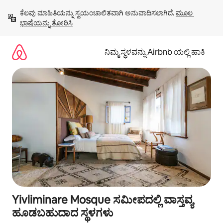
ವಿಷಯಕ್ಕೆ
ಕೆಲವು ಮಾಹಿತಿಯನ್ನು ಸ್ವಯಂಚಾಲಿತವಾಗಿ ಅನುವಾದಿಸಲಾಗಿದೆ. 
ಮೂಲ 
ಹೋಗಿ
ಭಾಷೆಯನ್ನು ತೋರಿಸಿ
ನಿಮ್ಮ ಸ್ಥಳವನ್ನು Airbnb ಯಲ್ಲಿ ಹಾಕಿ
Yivliminare Mosque ಸಮೀಪದಲ್ಲಿ ವಾಸ್ತವ್ಯ
ಹೂಡಬಹುದಾದ ಸ್ಥಳಗಳು