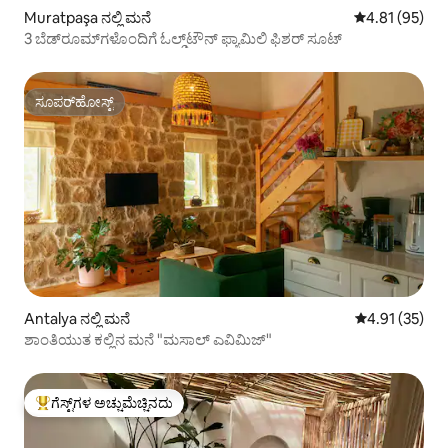
Muratpaşa ನಲ್ಲಿ ಮನೆ
5 ರಲ್ಲಿ 4.81 ಸರ
4.81 (95)
3 ಬೆಡ್‌ರೂಮ್‌ಗಳೊಂದಿಗೆ ಓಲ್ಡ್‌ಟೌನ್ ಫ್ಯಾಮಿಲಿ ಫಿಶರ್ ಸೂಟ್
ಸೂಪರ್‌ಹೋಸ್ಟ್
ಸೂಪರ್‌ಹೋಸ್ಟ್
Antalya ನಲ್ಲಿ ಮನೆ
5 ರಲ್ಲಿ 4.91 ಸರ
4.91 (35)
ಶಾಂತಿಯುತ ಕಲ್ಲಿನ ಮನೆ "ಮಸಾಲ್ ಎವಿಮಿಜ್"
ಗೆಸ್ಟ್‌ಗಳ ಅಚ್ಚುಮೆಚ್ಚಿನದು
ಗೆಸ್ಟ್‌ಗಳಿಗೆ ಅತಿ ಹೆಚ್ಚು ಅಚ್ಚುಮೆಚ್ಚಿನದು