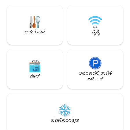
ಮಾರುಕಟ್ಟೆಗಳು. ಲಿವಿಂಗ್ ರೂಮ್‌ನಲ್ಲಿರುವ
ದೂರವಿದೆ. ವಿಶ್ವಪ್ರಸಿದ್
ಸೋಫಾವನ್ನು ಡಬಲ್ ಬೆಡ್ ಆಗಿ ಪರಿವರ್ತಿಸಬಹುದು.
ನಿಮಿಷಗಳ ದೂರದಲ್ಲಿದೆ
ಯಾವುದೇ ಹಂಚಿಕೆ ಇಲ್ಲ, ಅಪಾರ್ಟ್‌ಮೆಂಟ್ ಎಲ್ಲವೂ
ಉದ್ಯಾನವನ್ನು ಹೊಂದಿದೆ
ನಿಮ್ಮದೇ ಆಗಿರುತ್ತದೆ. ಧೂಮಪಾನ ಮಾಡಬೇಡಿ! PS.
ಉದ್ಯಾನದಲ್ಲಿ ಉಪಾಹಾರ 
ಈ ಅಪಾರ್ಟ್‌ಮೆಂಟ್ 2ನೇ ಮಹಡಿಯಲ್ಲಿದೆ ಲಾಂಡ್ರಿ
ಭೋಜನವನ್ನು ತಿನ್ನಬಹುದು. -ಏರ್ಪೋರ
ಪ್ರತಿ ಪ್ಯಾಕೇಜ್‌ಗೆ 400TL ಆಗಿದೆ.
ನಿಮಿಷಗಳು
ಅಡುಗೆ ಮನೆ
ವೈಫೈ
ಆವರಣದಲ್ಲಿ ಉಚಿತ
ಪೂಲ್
ಪಾರ್ಕಿಂಗ್
ಹವಾನಿಯಂತ್ರಣ