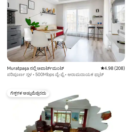
Muratpaşa ನಲ್ಲಿ ಅಪಾರ್ಟ್‌ಮಂಟ್
5 ರಲ್ಲಿ 4.98 ಸರಾ
4.98 (208)
ಪರಿಪೂರ್ಣ ಸ್ಥಳ • 500Mbps ವೈ-ಫೈ • ಆರಾಮದಾಯಕ ಫ್ಲಾಟ್
ಗೆಸ್ಟ್‌ಗಳ ಅಚ್ಚುಮೆಚ್ಚಿನದು
ಗೆಸ್ಟ್‌ಗಳ ಅಚ್ಚುಮೆಚ್ಚಿನದು