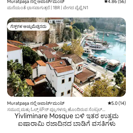
Muratpaşa ನಲ್ಲಿ ಅಪಾರ್ಟ್‌ಮಂಟ್
5 ರಲ್ಲಿ 4.86 ಸರ
4.86 (56)
ಮನೆಯಂತೆ ಭಾಸವಾಗುತ್ತದೆ | 1BR | ವೇಗದ ವೈಫೈ N1
ಗೆಸ್ಟ್‌ಗಳ ಅಚ್ಚುಮೆಚ್ಚಿನದು
ಗೆಸ್ಟ್‌ಗಳ ಅಚ್ಚುಮೆಚ್ಚಿನದು
Muratpaşa ನಲ್ಲಿ ಅಪಾರ್ಟ್‌ಮಂಟ್
5 ರಲ್ಲಿ 5.0 ಸರ
5.0 (14)
ಸಮುದ್ರ ಮತ್ತು ಓಲ್ಡ್ ಟೌನ್ ವ್ಯೂಗಳನ್ನು ಹೊಂದಿರುವ ಸೆಂಟ್ರಲ್
Yivliminare Mosque ಬಳಿ ಇತರ ಉತ್ತಮ
ಅಪಾರ್ಟ್‌ಮೆಂಟ್
ಐಷಾರಾಮಿ ರಜಾದಿನದ ಬಾಡಿಗೆ ವಸತಿಗಳು