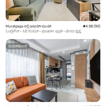
Muratpaşa ನಲ್ಲಿ ಅಪಾರ್ಟ್‌ಮಂಟ್
5 ರಲ್ಲಿ 4.98 ಸರ
4.98 (90)
ಓಲ್ಡ್‌ಟೌನ್ • ಸಿಟಿ ಸೆಂಟರ್ • ಮಾಡರ್ನ್ ಫ್ಲಾಟ್ • ವೇಗದ ವೈಫೈ
ಸೂಪರ್‌ಹೋಸ್ಟ್
ಸೂಪರ್‌ಹೋಸ್ಟ್