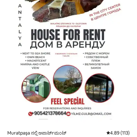
Muratpaşa ನಲ್ಲಿ ಅಪಾರ್ಟ್‌ಮಂಟ್
5 ರಲ್ಲಿ 4.89 ಸರಾ
4.89 (113)