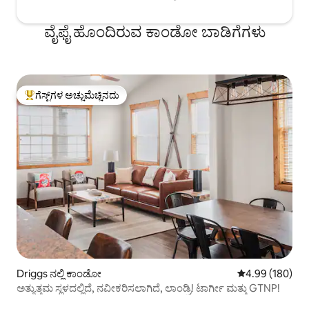
ವೈಫೈ ಹೊಂದಿರುವ ಕಾಂಡೋ ಬಾಡಿಗೆಗಳು
ಗೆಸ್ಟ್‌ಗಳ ಅಚ್ಚುಮೆಚ್ಚಿನದು
ಗೆಸ್ಟ್‌ಗಳಿಗೆ ಅತಿ ಹೆಚ್ಚು ಅಚ್ಚುಮೆಚ್ಚಿನದು
Driggs ನಲ್ಲಿ ಕಾಂಡೋ
5 ರಲ್ಲಿ 4.99 ಸರಾ
4.99 (180)
ಅತ್ಯುತ್ತಮ ಸ್ಥಳದಲ್ಲಿದೆ, ನವೀಕರಿಸಲಾಗಿದೆ, ಲಾಂಡ್ರಿ! ಟಾರ್ಗೀ ಮತ್ತು GTNP!