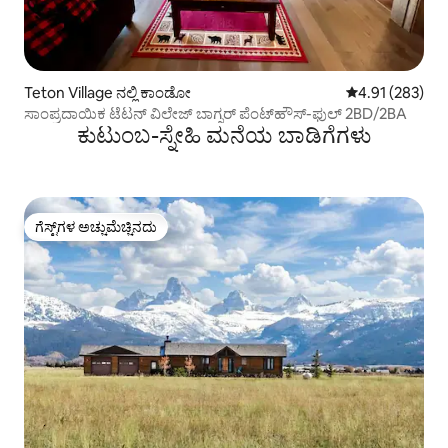
Teton Village ನಲ್ಲಿ ಕಾಂಡೋ
5 ರಲ್ಲಿ 4.91 ಸರಾ
4.91 (283)
ಸಾಂಪ್ರದಾಯಿಕ ಟೆಟನ್ ವಿಲೇಜ್ ಬಾಗ್ನರ್ ಪೆಂಟ್‌ಹೌಸ್-ಫುಲ್ 2BD/2BA
ಕುಟುಂಬ-ಸ್ನೇಹಿ ಮನೆಯ ಬಾಡಿಗೆಗಳು
ಗೆಸ್ಟ್‌ಗಳ ಅಚ್ಚುಮೆಚ್ಚಿನದು
ಗೆಸ್ಟ್‌ಗಳ ಅಚ್ಚುಮೆಚ್ಚಿನದು