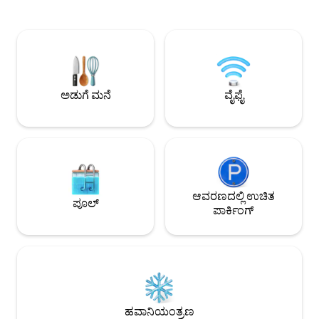
ಹಾದಿಗಳನ್ನು ಅನ್ವೇಷಿಸಿ. ನಿಧಾನವಾದ ಮತ್ತು ಆಳವಿಲ್ಲದ
ನ್ಯಾಷನಲ್ ಪಾರ್ಕ್‌ಗೆ 1 
ಬಫಲೋ ನದಿಯಲ್ಲಿ ನೆಮ್ಮದಿಯಿಂದ ತೇಲಲು ಅಥವಾ
ಸ್ಟಾರ್‌ಗೇಜ್, ವಿಶ್ರಾಂತಿ 
ಸುರಕ್ಷಿತವಾಗಿ ಈಜಲು 5 ನಿಮಿಷಗಳ ಕಾಲ ನಡೆಯಿರಿ.
ಮರುಸಂಪರ್ಕಿಸಿ ಇದು 3 ಎಕರೆ ಪ್ರದೇಶದಲ್ಲಿದೆ; ಆದರೆ
ಸುಮಾರು 30 ನಿಮಿಷಗಳ ದೂರದಲ್ಲಿರುವ
ಎರಡೂ ಬದಿಗಳಲ್ಲಿ ಸು
ಯೆಲ್ಲೋಸ್ಟೋನ್ ರಾಷ್ಟ್ರೀಯ ಉದ್ಯಾನವನಕ್ಕೆ ಭೇಟಿ
ನೆರೆಹೊರೆಯವರಿದ್ದಾರೆ (ಬಾ
ನೀಡಿ. ಹಾಟ್‌ ಟಬ್‌ನಲ್ಲಿ ವಿಶ್ರಾಂತಿ ಪಡೆಯಲು
ಸ್ಥಳವನ್ನು ಸುಧಾರಿಸಲ
ಹಿಂತಿರುಗಿ, ಬೆಂಕಿಯ ಗುಂಡಿಯ ಸುತ್ತಲೂ
ಮಾಡುತ್ತಿದ್ದೇವೆ-ನಿಮ್ಮ ವಾ
ಅಡುಗೆ ಮನೆ
ವೈಫೈ
ಸ್ಮೋರ್‌ಗಳನ್ನು ಆನಂದಿಸಿ ಅಥವಾ ಅಗ್ಗಿಷ್ಟಿಕೆಯ
ಇನ್ನಷ್ಟು ಉತ್ತಮಗೊಳಿ
ಪಕ್ಕದಲ್ಲಿ ಆರಾಮವಾಗಿ ಕುಳಿತು ನಿಮ್ಮ ನೆಚ್ಚಿನ
ಚಲನಚಿತ್ರವನ್ನು ಸ್ಟ್ರೀಮ್ ಮಾಡಿ.
ಆವರಣದಲ್ಲಿ ಉಚಿತ
ಪೂಲ್
ಪಾರ್ಕಿಂಗ್
ಹವಾನಿಯಂತ್ರಣ