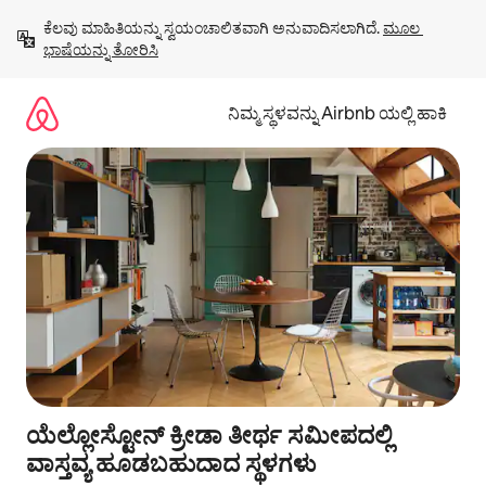
ವಿಷಯಕ್ಕೆ
ಕೆಲವು ಮಾಹಿತಿಯನ್ನು ಸ್ವಯಂಚಾಲಿತವಾಗಿ ಅನುವಾದಿಸಲಾಗಿದೆ. 
ಮೂಲ 
ಹೋಗಿ
ಭಾಷೆಯನ್ನು ತೋರಿಸಿ
ನಿಮ್ಮ ಸ್ಥಳವನ್ನು Airbnb ಯಲ್ಲಿ ಹಾಕಿ
ಯೆಲ್ಲೋಸ್ಟೋನ್ ಕ್ರೀಡಾ ತೀರ್ಥ ಸಮೀಪದಲ್ಲಿ
ವಾಸ್ತವ್ಯ ಹೂಡಬಹುದಾದ ಸ್ಥಳಗಳು