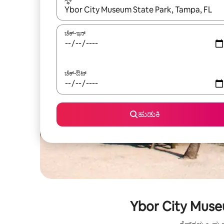
ಫಲಿತಾಂಶಗಳು ಲಭ್ಯವಿರುವಾಗ, ಅಪ್ ಮತ್ತು ಡೌನ್ ಬಾಣದ ಕೀಲಿಗಳೊ
ಚೆಕ್-ಇನ್
ಚೆಕ್-ಔಟ್
ಹುಡುಕಿ
Ybor City Museu