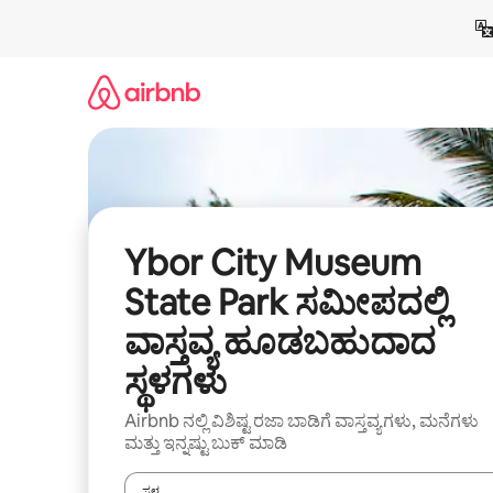
ವಿಷಯಕ್ಕೆ
ಹೋಗಿ
Ybor City Museum
State Park ಸಮೀಪದಲ್ಲಿ
ವಾಸ್ತವ್ಯ ಹೂಡಬಹುದಾದ
ಸ್ಥಳಗಳು
Airbnb ನಲ್ಲಿ ವಿಶಿಷ್ಟ ರಜಾ ಬಾಡಿಗೆ ವಾಸ್ತವ್ಯಗಳು, ಮನೆಗಳು
ಮತ್ತು ಇನ್ನಷ್ಟು ಬುಕ್ ಮಾಡಿ
ಸ್ಥಳ