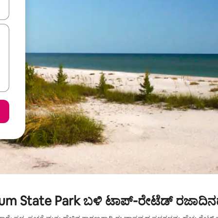
ಂದಿಗೆ ನ್ಯಾವಿಗೇಟ್ ಮಾಡಿ ಅಥವಾ ಸ್ಪರ್ಶ ಅಥವಾ ಸ್ವೈಪ್ ಗೆಸ್ಚರ್‌ಗಳ ಮೂಲಕ ಅನ್ವೇಷಿಸಿ.
m State Park ಬಳಿ ಟಾಪ್-ರೇಟೆಡ್ ರಜಾದಿನ