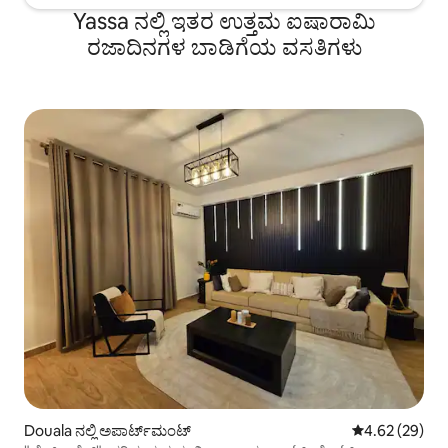
Yassa ನಲ್ಲಿ ಇತರ ಉತ್ತಮ ಐಷಾರಾಮಿ
ರಜಾದಿನಗಳ ಬಾಡಿಗೆಯ ವಸತಿಗಳು
Douala ನಲ್ಲಿ ಅಪಾರ್ಟ್‌ಮಂಟ್
5 ರಲ್ಲಿ 4.62 ಸರ
4.62 (29)