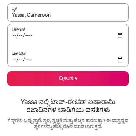
ಸ್ಥಳ
ಫಲಿತಾಂಶಗಳು ಲಭ್ಯವಿರುವಾಗ, ಅಪ್ ಮತ್ತು ಡೌನ್ ಬಾಣದ ಕೀಲಿಗಳೊಂದಿಗೆ ನ್ಯಾವಿಗೇಟ
ಚೆಕ್-ಇನ್
ಚೆಕ್-ಔಟ್
ಹುಡುಕಿ
Yassa ನಲ್ಲಿ ಟಾಪ್-ರೇಟೆಡ್ ಐಷಾರಾಮಿ
ರಜಾದಿನಗಳ ಬಾಡಿಗೆಯ ವಸತಿಗಳು
ಗೆಸ್ಟ್‌ಗಳು ಒಪ್ಪುತ್ತಾರೆ: ಸ್ಥಳ, ಸ್ವಚ್ಛತೆ ಮತ್ತು ಹೆಚ್ಚಿನ ಕಾರಣಕ್ಕಾಗಿ ಈ ವಾಸ್ತವ್ಯದ
ಸ್ಥಳಗಳನ್ನು ಹೆಚ್ಚು ರೇಟ್ ಮಾಡಲಾಗುತ್ತದೆ.