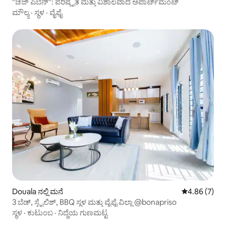
"ಚೆಜ್ ಎಬೆನ್": ಪರಿಷ್ಕೃತ ಮತ್ತು ವಿಶಾಲವಾದ ಅಪಾರ್ಟ್‌ಮೆಂಟ್
ಮೌಲ್ಯ
·
ಸ್ಥಳ
·
ವೈಫೈ
Douala ನಲ್ಲಿ ಮನೆ
5 ರಲ್ಲಿ 4.86 ಸ
4.86 (7)
3 ಬೆಡ್, ಸ್ಟೈಲಿಶ್, BBQ ಸ್ಥಳ ಮತ್ತು ವೈಫೈ ವಿಲ್ಲಾ @bonapriso
ಸ್ಥಳ
·
ಕುಟುಂಬ
·
ನಿದ್ದೆಯ ಗುಣಮಟ್ಟ