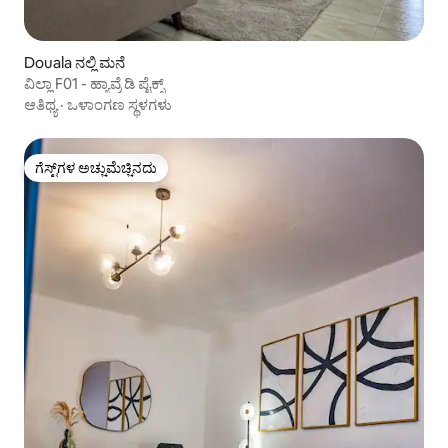
Douala ನಲ್ಲಿ ಮನೆ
ವಿಲ್ಲಾ F01 - ಹ್ಯಾವ್ರೆ ಡಿ ಪೈಕ್ಸ್
ಆತಿಥ್ಯ
·
ಒಳಾಂಗಣ ಸ್ಥಳಗಳು
ಗೆಸ್ಟ್‌ಗಳ ಅಚ್ಚುಮೆಚ್ಚಿನದು
ಗೆಸ್ಟ್‌ಗಳ ಅಚ್ಚುಮೆಚ್ಚಿನದು