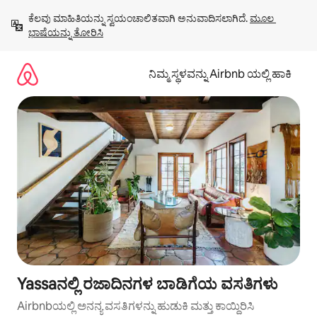
ವಿಷಯಕ್ಕೆ
ಕೆಲವು ಮಾಹಿತಿಯನ್ನು ಸ್ವಯಂಚಾಲಿತವಾಗಿ ಅನುವಾದಿಸಲಾಗಿದೆ. 
ಮೂಲ 
ಹೋಗಿ
ಭಾಷೆಯನ್ನು ತೋರಿಸಿ
ನಿಮ್ಮ ಸ್ಥಳವನ್ನು Airbnb ಯಲ್ಲಿ ಹಾಕಿ
Yassaನಲ್ಲಿ ರಜಾದಿನಗಳ ಬಾಡಿಗೆಯ ವಸತಿಗಳು
Airbnbಯಲ್ಲಿ ಅನನ್ಯ ವಸತಿಗಳನ್ನು ಹುಡುಕಿ ಮತ್ತು ಕಾಯ್ದಿರಿಸಿ