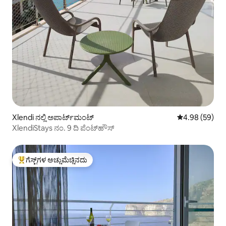
Xlendi ನಲ್ಲಿ ಅಪಾರ್ಟ್‌ಮಂಟ್
5 ರಲ್ಲಿ 4.98 ಸರ
4.98 (59)
XlendiStays ನಂ. 9 ದಿ ಪೆಂಟ್‌ಹೌಸ್
ಗೆಸ್ಟ್‌ಗಳ ಅಚ್ಚುಮೆಚ್ಚಿನದು
ಗೆಸ್ಟ್‌ಗಳಿಗೆ ಅತಿ ಹೆಚ್ಚು ಅಚ್ಚುಮೆಚ್ಚಿನದು