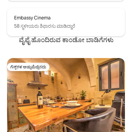
Embassy Cinema
58 ಸ್ಥಳೀಯರು ಶಿಫಾರಸು ಮಾಡಿದ್ದಾರೆ
ವೈಫೈ ಹೊಂದಿರುವ ಕಾಂಡೋ ಬಾಡಿಗೆಗಳು
ಗೆಸ್ಟ್‌ಗಳ ಅಚ್ಚುಮೆಚ್ಚಿನದು
ಗೆಸ್ಟ್‌ಗಳ ಅಚ್ಚುಮೆಚ್ಚಿನದು