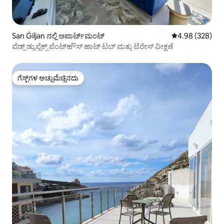
San Ġiljan ನಲ್ಲಿ ಅಪಾರ್ಟ್‌ಮಂಟ್
5 ರಲ್ಲಿ 4.98 ಸರಾ
4.98 (328)
ವೆಡ್ಜ್ ಡ್ಯುಪ್ಲೆಕ್ಸ್ ಪೆಂಟ್‌ಹೌಸ್ ಹಾಟ್ ಟಬ್ ಮತ್ತು ಟೆರೇಸ್ ವೀಕ್ಷಣೆ
ಗೆಸ್ಟ್‌ಗಳ ಅಚ್ಚುಮೆಚ್ಚಿನದು
ಗೆಸ್ಟ್‌ಗಳ ಅಚ್ಚುಮೆಚ್ಚಿನದು