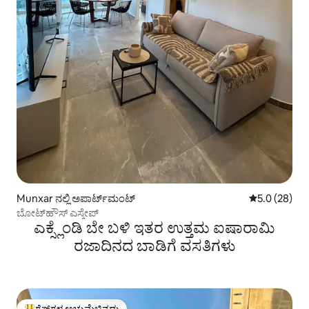
Munxar ನಲ್ಲಿ ಅಪಾರ್ಟ್‌ಮಂಟ್
5 ರಲ್ಲಿ 5.0 ಸರ
5.0 (28)
ಬೋಟ್‌ಹೌಸ್ ಎಸ್ಕೇಪ್
ಎಕ್ಸ್ಲೆಂಡಿ ಬೇ ಬಳಿ ಇತರ ಉತ್ತಮ ಐಷಾರಾಮಿ
ರಜಾದಿನದ ಬಾಡಿಗೆ ವಸತಿಗಳು