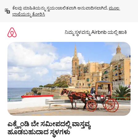
ವಿಷಯಕ್ಕೆ
ಕೆಲವು ಮಾಹಿತಿಯನ್ನು ಸ್ವಯಂಚಾಲಿತವಾಗಿ ಅನುವಾದಿಸಲಾಗಿದೆ. 
ಮೂಲ 
ಹೋಗಿ
ಭಾಷೆಯನ್ನು ತೋರಿಸಿ
ನಿಮ್ಮ ಸ್ಥಳವನ್ನು Airbnb ಯಲ್ಲಿ ಹಾಕಿ
ಎಕ್ಸ್ಲೆಂಡಿ ಬೇ ಸಮೀಪದಲ್ಲಿ ವಾಸ್ತವ್ಯ
ಹೂಡಬಹುದಾದ ಸ್ಥಳಗಳು