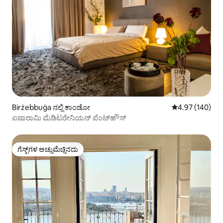
Birżebbuġa ನಲ್ಲಿ ಕಾಂಡೋ
5 ರಲ್ಲಿ 4.97 ಸರಾ
4.97 (140)
ಐಷಾರಾಮಿ ಮೆಡಿಟರೇನಿಯನ್ ಪೆಂಟ್‌ಹೌಸ್
ಗೆಸ್ಟ್‌ಗಳ ಅಚ್ಚುಮೆಚ್ಚಿನದು
ಗೆಸ್ಟ್‌ಗಳ ಅಚ್ಚುಮೆಚ್ಚಿನದು