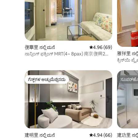
復華里 ನಲ್ಲಿ ಮನೆ
5 ರಲ್ಲಿ 4.96 ಸರಾಸರಿ ರೇಟಿಂ
4.96 (69)
雅祥里 ನಲ್ಲಿ
ನಾನ್ಜಿಂಗ್ ಫಕ್ಸಿಂಗ್ MRT(4~ 8pax) 南京復興2
ನಲ್ಲಿ ಆರಾಮದಾಯಕ ಫ್ಲಾಟ್分鐘
ಕ್ಸಿನ್‌ಯಿ ಪ
ಹಾಲ್・101 
ಗೆಸ್ಟ್‌ಗಳ ಅಚ್ಚುಮೆಚ್ಚಿನದು
ಸೂಪರ್‌ಹೋ
ಗೆಸ್ಟ್‌ಗಳ ಅಚ್ಚುಮೆಚ್ಚಿನದು
ಸೂಪರ್‌ಹೋ
建明里 ನಲ್ಲಿ ಮನೆ
5 ರಲ್ಲಿ 4.94 ಸರಾಸರಿ ರೇಟಿಂ
4.94 (66)
建功里 ನಲ್ಲಿ