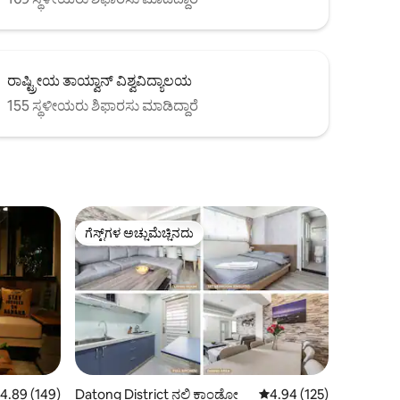
ರಾಷ್ಟ್ರೀಯ ತಾಯ್ವಾನ್ ವಿಶ್ವವಿದ್ಯಾಲಯ
155 ಸ್ಥಳೀಯರು ಶಿಫಾರಸು ಮಾಡಿದ್ದಾರೆ
ಗೆಸ್ಟ್‌ಗಳ ಅಚ್ಚುಮೆಚ್ಚಿನದು
ಗೆಸ್ಟ್‌ಗಳ ಅಚ್ಚುಮೆಚ್ಚಿನದು
 ರಲ್ಲಿ 4.89 ಸರಾಸರಿ ರೇಟಿಂಗ್, 149 ವಿಮರ್ಶೆಗಳು
4.89 (149)
Datong District ನಲ್ಲಿ ಕಾಂಡೋ
5 ರಲ್ಲಿ 4.94 ಸರಾಸರಿ ರೇಟಿಂ
4.94 (125)