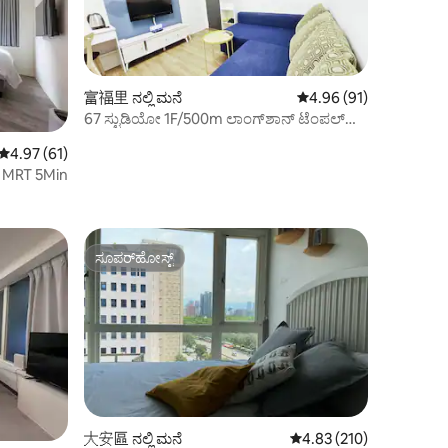
富福里 ನಲ್ಲಿ ಮನೆ
5 ರಲ್ಲಿ 4.96 ಸರಾಸರಿ ರೇಟಿ
4.96 (91)
67 ಸ್ಟುಡಿಯೋ 1F/500m ಲಾಂಗ್‌ಶಾನ್ ಟೆಂಪಲ್
MRT ಯಿಂದ/ಕ್ಸಿಮೆಂಡಿಂಗ್ ಹತ್ತಿರ/ವನ್ಹುವಾ ಸ್ಟೇಷನ್/
5 ರಲ್ಲಿ 4.97 ಸರಾಸರಿ ರೇಟಿಂಗ್, 61 ವಿಮರ್ಶೆಗಳು
4.97 (61)
ಲಗೇಜ್ ಸ್ಟೋರೇಜ್/1 ನೇ ಮಹಡಿ ಫ್ರೀ ಲ್ಯಾಡರ್‌ನಿಂದ 3
ಗ್ MRT 5Min
ನಿಮಿಷಗಳು
ಸೂಪರ್‌ಹೋಸ್ಟ್
ಸೂಪರ್‌ಹೋಸ್ಟ್
大安區 ನಲ್ಲಿ ಮನೆ
5 ರಲ್ಲಿ 4.83 ಸರಾಸರಿ ರೇಟಿಂ
4.83 (210)