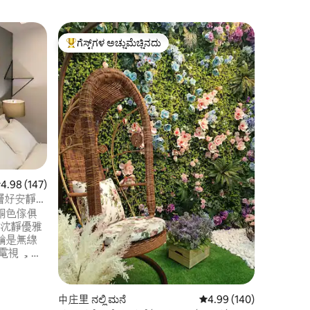
Zhongshan
ಗೆಸ್ಟ್‌ಗಳ ಅಚ್ಚುಮೆಚ್ಚಿನದು
ಗೆಸ್ಟ್‌
ಗೆಸ್ಟ್‌ಗಳಿಗೆ ಅತಿ ಹೆಚ್ಚು ಅಚ್ಚುಮೆಚ್ಚಿನದು
ಗೆಸ್ಟ್‌ಗಳಿ
ಪಾರ್ಟ್‌ಮ
ಅಮೇರಿಕನ್
ಮಾರ್ಕೆಟ್/ತ
ದಯವಿಟ್ಟು 
ಝಾಂಗ್‌ಶಾ
ನಿಲ್ದಾಣದಿಂ
ಮತ್ತು ಡೆಸ್ಕ
ಸೂಕ್ತವಾಗಿದೆ
ಕನ್ವೀನಿಯನ
ಸ್ನ್ಯಾಕ್ಸ್ ರೆಸ್ಟೋರೆಂಟ್‌
ಇನ್‌ಗಾಗಿ 
11:00 ತಡ
 ರಲ್ಲಿ 4.98 ಸರಾಸರಿ ರೇಟಿಂಗ್, 147 ವಿಮರ್ಶೆಗಳು
4.98 (147)
1500TWD/h
ಮಾಡಬೇಕಾಗುತ್ತದೆ) ಟೆಂಟ್ 
樓層好安靜-
ಮತ್ತು ನೀ
銅色傢俱
供沈靜優雅
論是無線
電視 ，都
源位於高
並滿足您
樓並配有
中庄里 ನಲ್ಲಿ ಮನೆ
5 ರಲ್ಲಿ 4.99 ಸರಾಸರಿ ರೇಟಿಂ
4.99 (140)
用大露台