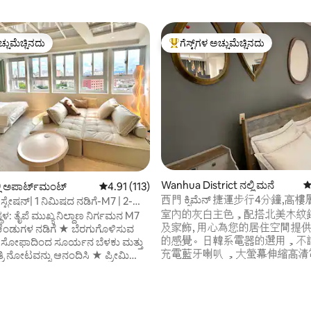
ಚ್ಚುಮೆಚ್ಚಿನದು
ಗೆಸ್ಟ್‌ಗಳ ಅಚ್ಚುಮೆಚ್ಚಿನದು
ಚ್ಚುಮೆಚ್ಚಿನದು
ಗೆಸ್ಟ್‌ಗಳಿಗೆ ಅತಿ ಹೆಚ್ಚು ಅಚ್ಚುಮೆಚ್ಚಿನದು
್, 234 ವಿಮರ್ಶೆಗಳು
Wanhua District ನಲ್ಲಿ ಮನೆ
5
 ಅಪಾರ್ಟ್‌ಮಂಟ್
5 ರಲ್ಲಿ 4.91 ಸರಾಸರಿ ರೇಟಿಂಗ್, 113 ವಿಮರ್ಶೆಗಳು
4.91 (113)
西門 ಕ್ಸಿಮೆನ್ 捷運步行4分鐘,高
ಸ್ಟೇಷನ್| 1 ನಿಮಿಷದ ನಡಿಗೆ-M7 | 2-
ಮನೆಯಿಂದ ದೂರದಲ್ಲಿರುವ ಉರ್ ಮನೆ
ೀಕ್ಷಣೆ
室內的灰白主色，配搭北美木紋
ಥಳ: ತೈಪೆ ಮುಖ್ಯ ನಿಲ್ದಾಣ ನಿರ್ಗಮನ M7
及家飾, 用心為您的居住空間提
ೆಕೆಂಡುಗಳ ನಡಿಗೆ ★ ಬೆರಗುಗೊಳಿಸುವ
的感覺。日韓系電器的選用，不
 ಸೋಫಾದಿಂದ ಸೂರ್ಯನ ಬೆಳಕು ಮತ್ತು
充電藍牙喇叭 ，大螢幕伸縮高清
ಾತ್ರಿ ನೋಟವನ್ನು ಆನಂದಿಸಿ ★ ಪ್ರೀಮಿಯಂ
能滿足您對影音效果的要求。房
ಳು: 100" ಪ್ರೊಜೆಕ್ಟರ್, ಆರಾಮದಾಯಕ
樓內縮樓層，阻絕不必要的噪音
ಡ್ರೈಯರ್ ಕಾಂಬೊ ರಾತ್ರಿ 10
對景觀 ，安靜及隱私的要求。大
ರ ⚠️ ಪ್ರಶಾಂತ ಗಂಟೆಗಳು —
全天候警衛，住戶專屬電梯 ，公
ೆರೆಹೊರೆಯವರನ್ನು ಗೌರವಿಸಲು ಸದ್ದು