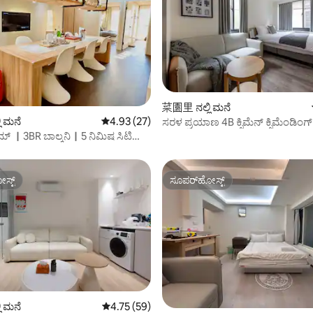
ಗ್, 69 ವಿಮರ್ಶೆಗಳು
菜園里 ನಲ್ಲಿ ಮನೆ
 ಮನೆ
5 ರಲ್ಲಿ 4.93 ಸರಾಸರಿ ರೇಟಿಂಗ್, 27 ವಿಮರ್ಶೆಗಳು
4.93 (27)
ಸರಳ ಪ್ರಯಾಣ 4B ಕ್ಸಿಮೆನ್ ಕ್ಸಿಮೆಂಡಿಂ
್ರೈಮ್ ｜3BR ಬಾಲ್ಕನಿ｜5 ನಿಮಿಷ ಸಿಟಿ
ಪ್ರದೇಶ
ಸ್ಟ್
ಸೂಪರ್‌ಹೋಸ್ಟ್
ಸ್ಟ್
ಸೂಪರ್‌ಹೋಸ್ಟ್
ಗ್, 66 ವಿಮರ್ಶೆಗಳು
 ಮನೆ
5 ರಲ್ಲಿ 4.75 ಸರಾಸರಿ ರೇಟಿಂಗ್, 59 ವಿಮರ್ಶೆಗಳು
4.75 (59)