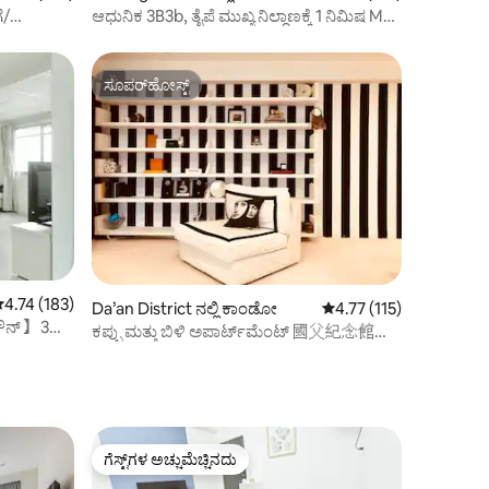
ೆ/
ಆಧುನಿಕ 3B3b, ತೈಪೆ ಮುಖ್ಯ ನಿಲ್ದಾಣಕ್ಕೆ 1 ನಿಮಿಷ MRT
ೊರಗಿನ
Y17
ಸೂಪರ್‌ಹೋಸ್ಟ್
ಸೂಪರ್‌ಹೋಸ್ಟ್
 ರಲ್ಲಿ 4.74 ಸರಾಸರಿ ರೇಟಿಂಗ್, 183 ವಿಮರ್ಶೆಗಳು
4.74 (183)
Da’an District ನಲ್ಲಿ ಕಾಂಡೋ
5 ರಲ್ಲಿ 4.77 ಸರಾಸರಿ ರೇಟಿಂ
4.77 (115)
ಟೌನ್】 3
ಕಪ್ಪು ಮತ್ತು ಬಿಳಿ ಅಪಾರ್ಟ್‌ಮೆಂಟ್ 國父紀念館捷
運站旁
ಗೆಸ್ಟ್‌ಗಳ ಅಚ್ಚುಮೆಚ್ಚಿನದು
ಗೆಸ್ಟ್‌ಗಳ ಅಚ್ಚುಮೆಚ್ಚಿನದು