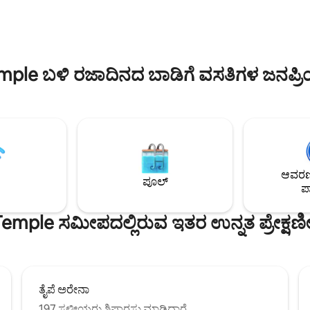
，以及地下收費停車場, 位處西
 ನೀವು ಈ ನಿಯಮವನ್ನು
段，無論搭乘捷運或自駕都非常
ುದಾದರೆ ಮಾತ್ರ ಬುಕ್ ಮಾಡಿ.
ಮಣ್ಣಿನ ಟೋನ್ ಆಧಾರಿತ ಒಳಾಂಗಣ ವಿನ
2 ಡಬಲ್ ಬೆಡ್‌ಗಳು, 1 ಸೋಫಾ ಬೆಡ್ ಅನ್ನು
ತಾಪಮಾನ ಏರಿಕೆ, ಶಾಂತತೆ, ಗುಣಪಡಿಸುವಿ
 ನಿಮಿಷ/
ಸಂತೋಷದ ವಾತಾವರಣವನ್ನು ನೀಡುತ್ತದೆ
ದಾಣ MRT ಗೆ 10 ನಿಮಿಷಗಳು MRT:
mple ಬಳಿ ರಜಾದಿನದ ಬಾಡಿಗೆ ವಸತಿಗಳ ಜನಪ್ರ
ಬೆಡ್, ಶವರ್ ಆವರಣ ಹೊಂದಿರುವ ಎನ್
್ತು ಝಾಂಗ್‌ಶಾನ್‌ಗೆ 1 ಸ್ಟಾಪ್, ಡಾಂಗ್‌ಮೆನ್
ಬಾತ್‌ರೂಮ್, ಹವಾನಿಯಂತ್ರಣ, ಚಲನಚಿ
್ಟ್ರಿಕ್ಟ್‌ಗೆ 3 ಸ್ಟಾಪ್‌ಗಳು
ನೆಟ್‌ಫ್ಲಿಕ್ಸ್‌ನೊಂದಿಗೆ ಸ್ಮಾರ್ಟ್ 4K ಟಿವಿ, ವೈ
ಇಂಟರ್ನೆಟ್, ವೈರ್‌ಲೆಸ್ ಸಂಪರ್ಕ ಮತ್ತು
ಚಾರ್ಜರ್ ಪೋರ್ಟ್‌ಗಳೊಂದಿಗೆ ಕೋವ್ ಲೈಟ
ಮ್ಯೂಸಿಕ್ ಪ್ಲೇಯರ್ ಸೇರಿದಂತೆ ರೂಮ್ ಸ
ಆವರಣದ
ಪೂಲ್
ಪಾ
Temple ಸಮೀಪದಲ್ಲಿರುವ ಇತರ ಉನ್ನತ ಪ್ರೇಕ್ಷಣ
ತೈಪೆ ಅರೇನಾ
197 ಸ್ಥಳೀಯರು ಶಿಫಾರಸು ಮಾಡಿದ್ದಾರೆ