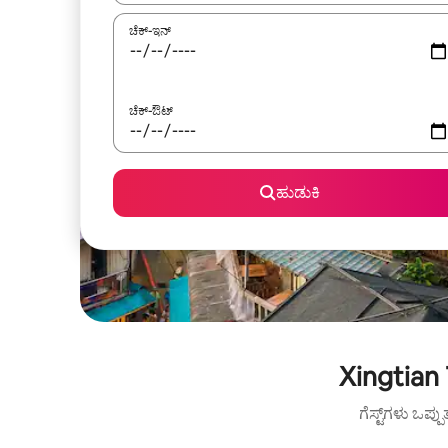
ಚೆಕ್-ಇನ್
ಚೆಕ್-ಔಟ್
ಹುಡುಕಿ
Xingtian
ಗೆಸ್ಟ್‌ಗಳು ಒಪ್ಪ