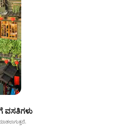
ೆ ವಸತಿಗಳು
ಟ್ ಮಾಡಲಾಗುತ್ತದೆ.