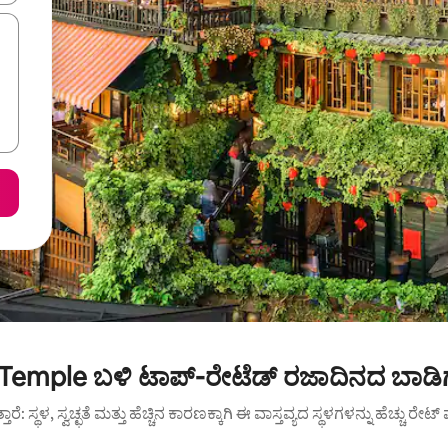
 Temple ಬಳಿ ಟಾಪ್-ರೇಟೆಡ್ ರಜಾದಿನದ ಬಾಡಿಗ
ುತ್ತಾರೆ: ಸ್ಥಳ, ಸ್ವಚ್ಛತೆ ಮತ್ತು ಹೆಚ್ಚಿನ ಕಾರಣಕ್ಕಾಗಿ ಈ ವಾಸ್ತವ್ಯದ ಸ್ಥಳಗಳನ್ನು ಹೆಚ್ಚು ರೇ