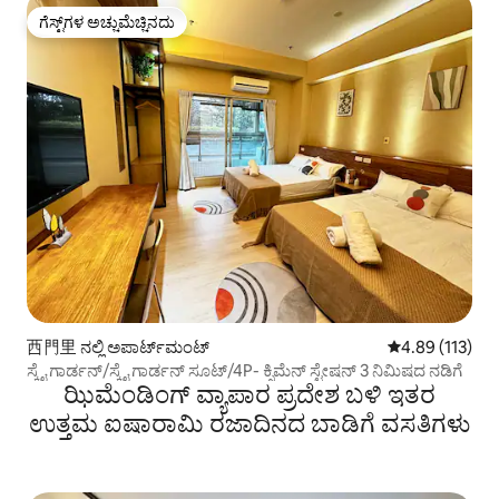
ಗೆಸ್ಟ್‌ಗಳ ಅಚ್ಚುಮೆಚ್ಚಿನದು
ಗೆಸ್ಟ್‌ಗಳ ಅಚ್ಚುಮೆಚ್ಚಿನದು
西門里 ನಲ್ಲಿ ಅಪಾರ್ಟ್‌ಮಂಟ್
5 ರಲ್ಲಿ 4.89 ಸರಾ
4.89 (113)
ಸ್ಕೈ ಗಾರ್ಡನ್/ಸ್ಕೈ ಗಾರ್ಡನ್ ಸೂಟ್/4P- ಕ್ಸಿಮೆನ್ ಸ್ಟೇಷನ್ 3 ನಿಮಿಷದ ನಡಿಗೆ
ಝಿಮೆಂಡಿಂಗ್ ವ್ಯಾಪಾರ ಪ್ರದೇಶ ಬಳಿ ಇತರ
ಉತ್ತಮ ಐಷಾರಾಮಿ ರಜಾದಿನದ ಬಾಡಿಗೆ ವಸತಿಗಳು