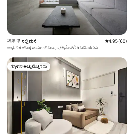
福星里 ನಲ್ಲಿ ಮನೆ
5 ರಲ್ಲಿ 4.95 ಸರ
4.95 (60)
ಆಧುನಿಕ ಕನಿಷ್ಠ ಜರ್ಮನ್ ವಿನ್ಯಾಸ/ಕ್ಸಿಮೆನ್‌ಗೆ 5 ನಿಮಿಷಗಳು
ಗೆಸ್ಟ್‌ಗಳ ಅಚ್ಚುಮೆಚ್ಚಿನದು
ಗೆಸ್ಟ್‌ಗಳ ಅಚ್ಚುಮೆಚ್ಚಿನದು