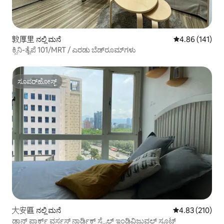
敦厚里 ನಲ್ಲಿ ಮನೆ
5 ರಲ್ಲಿ 4.86 ಸರಾ
4.86 (141)
ಕ್ಸಿನಿ-ತೈಪೆ 101/MRT / ಎರಡು ಬೆಡ್‌ರೂಮ್‌ಗಳು
ಸೂಪರ್‌ಹೋಸ್ಟ್
ಸೂಪರ್‌ಹೋಸ್ಟ್
大安區 ನಲ್ಲಿ ಮನೆ
5 ರಲ್ಲಿ 4.83 ಸರಾ
4.83 (210)
ಡಾನ್ ಪಾರ್ಕ್ ವರ್ಸಸ್ ನಾರ್ಡಿಕ್ ಸ್ಟೈಲ್ ಇಂಡಿವಿಜುವಲ್ ಸೂಟ್