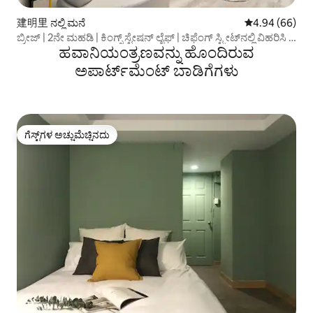
建明里 ನಲ್ಲಿ ಮನೆ
5 ರಲ್ಲಿ 4.94 ಸರ
4.94 (66)
ಬ್ರೀಜ್ | 2ನೇ ಮಹಡಿ | ಕಿಂಗ್ಸ್ ಸ್ಟೇಷನ್ ಲೈಫ್ | ಚಿಫೆಂಗ್ ಸ್ಟ್ರೀಟ್‌ನಲ್ಲಿ ವಿಹರಿಸಿ |
ಹವಾನಿಯಂತ್ರಣವನ್ನು ಹೊಂದಿರುವ
MRT ಬೆಯಿಮೆನ್ | ತೈಪೆ ಸ್ಟೇಷನ್ ಹತ್ತಿರ. ಆಹಾರ ಮತ್ತು ಶಾಪಿಂಗ್ |
ಏರ್‌ಪೋರ್ಟ್ ಎಕ್ಸ್‌ಪ್ರೆಸ್
ಅಪಾರ್ಟ್‌ಮೆಂಟ್‌ ಬಾಡಿಗೆಗಳು
ಗೆಸ್ಟ್‌ಗಳ ಅಚ್ಚುಮೆಚ್ಚಿನದು
ಗೆಸ್ಟ್‌ಗಳ ಅಚ್ಚುಮೆಚ್ಚಿನದು