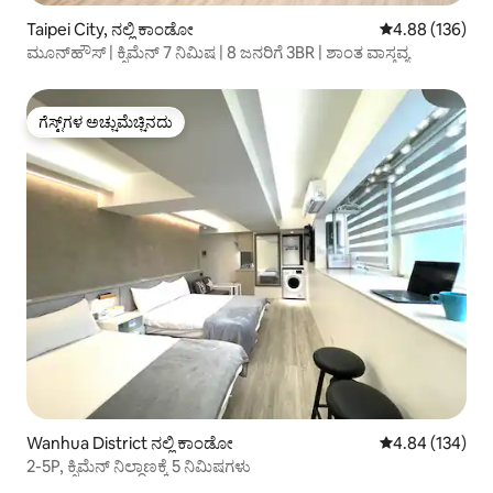
Taipei City, ನಲ್ಲಿ ಕಾಂಡೋ
5 ರಲ್ಲಿ 4.88 ಸರಾ
4.88 (136)
ಮೂನ್‌ಹೌಸ್ | ಕ್ಸಿಮೆನ್ 7 ನಿಮಿಷ | 8 ಜನರಿಗೆ 3BR | ಶಾಂತ ವಾಸ್ತವ್ಯ
ಗೆಸ್ಟ್‌ಗಳ ಅಚ್ಚುಮೆಚ್ಚಿನದು
ಗೆಸ್ಟ್‌ಗಳ ಅಚ್ಚುಮೆಚ್ಚಿನದು
Wanhua District ನಲ್ಲಿ ಕಾಂಡೋ
5 ರಲ್ಲಿ 4.84 ಸರಾ
4.84 (134)
2-5P, ಕ್ಸಿಮೆನ್ ನಿಲ್ದಾಣಕ್ಕೆ 5 ನಿಮಿಷಗಳು