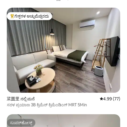
ಗೆಸ್ಟ್‌ಗಳ ಅಚ್ಚುಮೆಚ್ಚಿನದು
ಗೆಸ್ಟ್‌ಗಳಿಗೆ ಅತಿ ಹೆಚ್ಚು ಅಚ್ಚುಮೆಚ್ಚಿನದು
菜園里 ನಲ್ಲಿ ಮನೆ
5 ರಲ್ಲಿ 4.99 ಸರ
4.99 (77)
ಸರಳ ಪ್ರಯಾಣ 3B ಕ್ಸಿಮೆನ್ ಕ್ಸಿಮೆಂಡಿಂಗ್ MRT 5Min
ಸೂಪರ್‌ಹೋಸ್ಟ್
ಸೂಪರ್‌ಹೋಸ್ಟ್