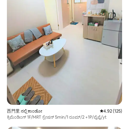
西門里 ನಲ್ಲಿ ಕಾಂಡೋ
5 ರಲ್ಲಿ 4.92 ಸರಾ
4.92 (125)
ಕ್ಸಿಮೆಂಡಿಂಗ್ 1F/MRT ಸ್ಟೇಷನ್ 5min/1 ರೂಮ್/2 +1P/ವೈಫೈ/yt