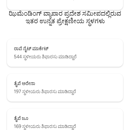
ಕೋಣೆಯು ಆರಾಮದಾಯ
ಕೇಂದ್ರ: ಕ್ಸಿಮೆನ್ ನಿಲ್ದಾಣವು ನೀಲಿ ಮತ್ತು ಹಸಿರು
ಪ್ರಕಾಶಮಾನವಾಗಿದೆ ಮತ
ಮಾರ್ಗಗಳ ಸಂಧಿಸುವ ಸ್ಥಳವಾಗಿದೆ. ಆರ್‌ಇಎಲ್‌ ತೈಪೆ
ಸುಸಜ್ಜಿತವಾಗಿದೆ, ನೀವು
ಝಿಮೆಂಡಿಂಗ್ ವ್ಯಾಪಾರ ಪ್ರದೇಶ ಸಮೀಪದಲ್ಲಿರುವ
ನಿಲ್ದಾಣದಿಂದ ಬದಲಾಯಿಸಲು ಕೇವಲ ಒಂದು
ಪ್ರೀತಿಸುತ್ತೀರಿ. ಬುಕಿಂ
ಇತರ ಉನ್ನತ ಪ್ರೇಕ್ಷಣೀಯ ಸ್ಥಳಗಳು
ನಿಲ್ದಾಣದ ಅಂತರವಿದೆ. 🌐 ಇಂಟರ್ನೆಟ್ ಮತ್ತು
ಸೇವೆಗಳು: • ಮೊಬೈಲ್ ಇಂಟರ್ನೆಟ್: ಒಳಾಂಗಣ ಹೈ-
ಸ್ಪೀಡ್ ವೈ-ಫೈ ಮತ್ತು ಮೊಬೈಲ್ ಇಂಟರ್ನೆಟ್
ಒದಗಿಸಲಾಗಿದೆ • ಸ್ವಯಂ ಚೆಕ್-ಇನ್: ಎಲೆಕ್ಟ್ರಾನಿಕ್
ಡೋರ್ ಲಾಕ್, 24 ಗಂಟೆಗಳ ಚೆಕ್-ಇನ್
ರಾವೆ ನೈಟ್ ಮಾರ್ಕೆಟ್
544 ಸ್ಥಳೀಯರು ಶಿಫಾರಸು ಮಾಡಿದ್ದಾರೆ
ತೈಪೆ ಅರೇನಾ
197 ಸ್ಥಳೀಯರು ಶಿಫಾರಸು ಮಾಡಿದ್ದಾರೆ
ತೈಪೆ ಜೂ
169 ಸ್ಥಳೀಯರು ಶಿಫಾರಸು ಮಾಡಿದ್ದಾರೆ