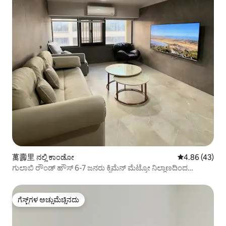
萬壽里 ನಲ್ಲಿ ಕಾಂಡೋ
5 ರಲ್ಲಿ 4.86 ಸರ
4.86 (43)
ಗುಲಾಬಿ ರೌಂಡ್ ಹೌಸ್ 6-7 ಜನರು ಕ್ಸಿಮೆನ್ ಮೆಟ್ರೋ ನಿಲ್ದಾಣದಿಂದ
ನಿರ್ಗಮಿಸಿ 6 5 ನಿಮಿಷಗಳ ನಡಿಗೆ/(ಎಲಿವೇಟರ್)/8 ನಿಮಿಷಗಳ ನಡಿಗೆ ತೈಪೆ
ನಿಲ್ದಾಣಕ್ಕೆ
ಗೆಸ್ಟ್‌ಗಳ ಅಚ್ಚುಮೆಚ್ಚಿನದು
ಗೆಸ್ಟ್‌ಗಳ ಅಚ್ಚುಮೆಚ್ಚಿನದು