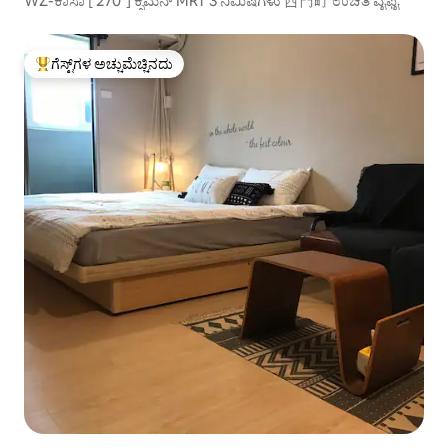
WZ-ಕಾಸಾ [ 270°] ಕ್ಸಿಮೆನ್ MRT 3 ನಿಮಿಷಗಳು 西門町 ಉಚಿತ ವೈಫೈ
ಗೆಸ್ಟ್‌ಗಳ ಅಚ್ಚುಮೆಚ್ಚಿನದು
ಗೆಸ್ಟ್‌ಗಳಿಗೆ ಅತಿ ಹೆಚ್ಚು ಅಚ್ಚುಮೆಚ್ಚಿನದು