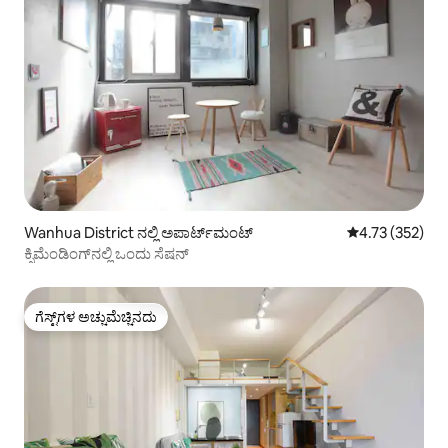
Wanhua District ನಲ್ಲಿ ಅಪಾರ್ಟ್‌ಮಂಟ್
5 ರಲ್ಲಿ 4.73 ಸರಾ
4.73 (352)
ಕ್ಸಿಮೆಂಡಿಂಗ್‌ನಲ್ಲಿ ಒಂದು ಸೆಷನ್
ಗೆಸ್ಟ್‌ಗಳ ಅಚ್ಚುಮೆಚ್ಚಿನದು
ಗೆಸ್ಟ್‌ಗಳ ಅಚ್ಚುಮೆಚ್ಚಿನದು