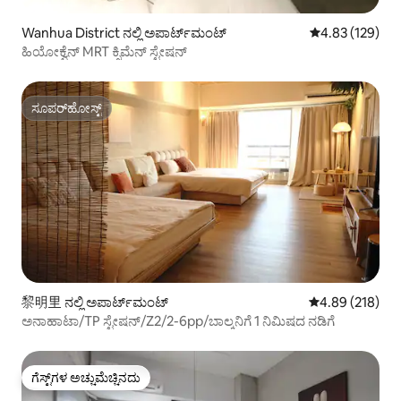
Wanhua District ನಲ್ಲಿ ಅಪಾರ್ಟ್‌ಮಂಟ್
5 ರಲ್ಲಿ 4.83 ಸರಾ
4.83 (129)
ಹಿಯೋಕ್ವೆನ್ MRT ಕ್ಸಿಮೆನ್ ಸ್ಟೇಷನ್
ಸೂಪರ್‌ಹೋಸ್ಟ್
ಸೂಪರ್‌ಹೋಸ್ಟ್
黎明里 ನಲ್ಲಿ ಅಪಾರ್ಟ್‌ಮಂಟ್
5 ರಲ್ಲಿ 4.89 ಸರಾ
4.89 (218)
ಅನಾಹಾಟಾ/TP ಸ್ಟೇಷನ್/Z2/2-6pp/ಬಾಲ್ಕನಿಗೆ 1 ನಿಮಿಷದ ನಡಿಗೆ
ಗೆಸ್ಟ್‌ಗಳ ಅಚ್ಚುಮೆಚ್ಚಿನದು
ಗೆಸ್ಟ್‌ಗಳ ಅಚ್ಚುಮೆಚ್ಚಿನದು