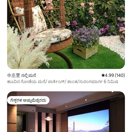
中庄里 ನಲ್ಲಿ ಮನೆ
5 ರಲ್ಲಿ 4.99 ಸರಾ
4.99 (140)
ಹೂವಿನ ಗೋಡೆಯ ಮನೆ/ ಪಾರ್ಕಿಂಗ್/ ಶಾಂತ/ಸುರಂಗಮಾರ್ಗ 6 ನಿಮಿಷ
ಗೆಸ್ಟ್‌ಗಳ ಅಚ್ಚುಮೆಚ್ಚಿನದು
ಗೆಸ್ಟ್‌ಗಳ ಅಚ್ಚುಮೆಚ್ಚಿನದು