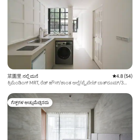
菜園里 ನಲ್ಲಿ ಮನೆ
5 ರಲ್ಲಿ 4.8 ಸರ
4.8 (54)
ಕ್ಸಿಮೆಂಡಿಂಗ್ MRT, ರೆಡ್ ಹೌಸ್/ಶಾಂತ ಅಲ್ಲೆ/ಪ್ರೈವೇಟ್ ಬಾತ್‌ರೂಮ್/3
ರೂಮ್‌ಗಳು 3 ಹಾಸಿಗೆಗಳು ~ ಜನಪ್ರಿಯ ಆಕರ್ಷಣೆಗಳಿಂದ ಕೆಲವೇ ಹೆಜ್ಜೆ
ದೂರದಲ್ಲಿದ್ದೀರಿ ~
ಗೆಸ್ಟ್‌ಗಳ ಅಚ್ಚುಮೆಚ್ಚಿನದು
ಗೆಸ್ಟ್‌ಗಳ ಅಚ್ಚುಮೆಚ್ಚಿನದು