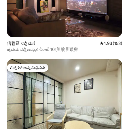
信義區 ನಲ್ಲಿ ಮನೆ
5 ರಲ್ಲಿ 4.93 ಸರಾ
4.93 (153)
ಹೃದಯದಲ್ಲಿ ಅದ್ಭುತ ನೋಟ 101無敵景觀房
ಗೆಸ್ಟ್‌ಗಳ ಅಚ್ಚುಮೆಚ್ಚಿನದು
ಗೆಸ್ಟ್‌ಗಳ ಅಚ್ಚುಮೆಚ್ಚಿನದು