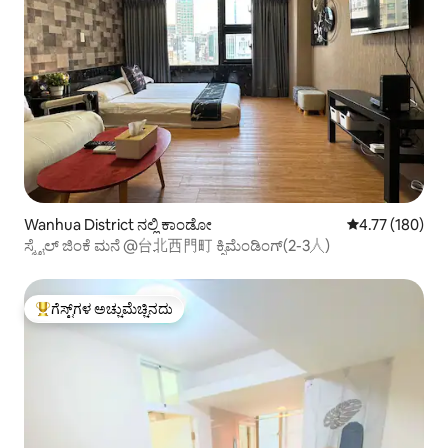
Wanhua District ನಲ್ಲಿ ಕಾಂಡೋ
5 ರಲ್ಲಿ 4.77 ಸರಾ
4.77 (180)
ಸ್ಮೈಲ್ ಜಿಂಕೆ ಮನೆ @台北西門町 ಕ್ಸಿಮೆಂಡಿಂಗ್(2-3人)
ಗೆಸ್ಟ್‌ಗಳ ಅಚ್ಚುಮೆಚ್ಚಿನದು
ಗೆಸ್ಟ್‌ಗಳಿಗೆ ಅತಿ ಹೆಚ್ಚು ಅಚ್ಚುಮೆಚ್ಚಿನದು