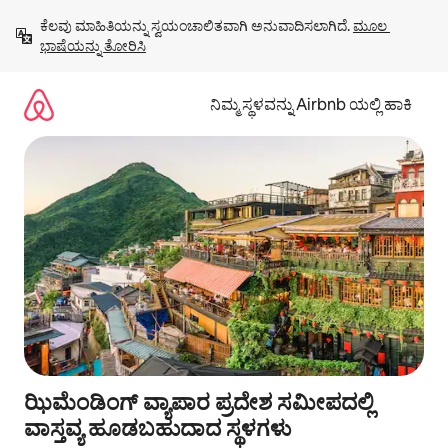
ವಿಷಯಕ್ಕೆ
ಕೆಲವು ಮಾಹಿತಿಯನ್ನು ಸ್ವಯಂಚಾಲಿತವಾಗಿ ಅನುವಾದಿಸಲಾಗಿದೆ. 
ಮೂಲ 
ಹೋಗಿ
ಭಾಷೆಯನ್ನು ತೋರಿಸಿ
ನಿಮ್ಮ ಸ್ಥಳವನ್ನು Airbnb ಯಲ್ಲಿ ಹಾಕಿ
ಝಿಮೆಂಡಿಂಗ್ ವ್ಯಾಪಾರ ಪ್ರದೇಶ ಸಮೀಪದಲ್ಲಿ
ವಾಸ್ತವ್ಯ ಹೂಡಬಹುದಾದ ಸ್ಥಳಗಳು