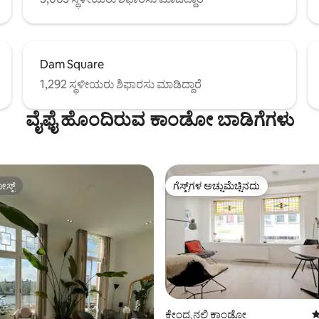
Dam Square
1,292 ಸ್ಥಳೀಯರು ಶಿಫಾರಸು ಮಾಡಿದ್ದಾರೆ
ವೈಫೈ ಹೊಂದಿರುವ ಕಾಂಡೋ ಬಾಡಿಗೆಗಳು
ಸ್ಟ್
ಗೆಸ್ಟ್‌ಗಳ ಅಚ್ಚುಮೆಚ್ಚಿನದು
ಸ್ಟ್
ಗೆಸ್ಟ್‌ಗಳ ಅಚ್ಚುಮೆಚ್ಚಿನದು
್, 320 ವಿಮರ್ಶೆಗಳು
ಕೇಂದ್ರ ನಲ್ಲಿ ಕಾಂಡೋ
5