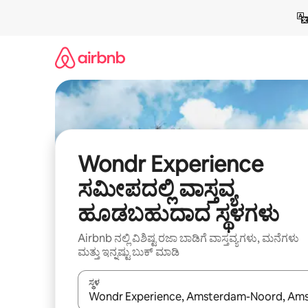
ವಿಷಯಕ್ಕೆ
ಹೋಗಿ
Wondr Experience
ಸಮೀಪದಲ್ಲಿ ವಾಸ್ತವ್ಯ
ಹೂಡಬಹುದಾದ ಸ್ಥಳಗಳು
Airbnb ನಲ್ಲಿ ವಿಶಿಷ್ಟ ರಜಾ ಬಾಡಿಗೆ ವಾಸ್ತವ್ಯಗಳು, ಮನೆಗಳು
ಮತ್ತು ಇನ್ನಷ್ಟು ಬುಕ್ ಮಾಡಿ
ಸ್ಥಳ
ಫಲಿತಾಂಶಗಳು ಲಭ್ಯವಿರುವಾಗ, ಅಪ್ ಮತ್ತು ಡೌನ್ ಬಾಣದ ಕೀಲಿಗಳೊ