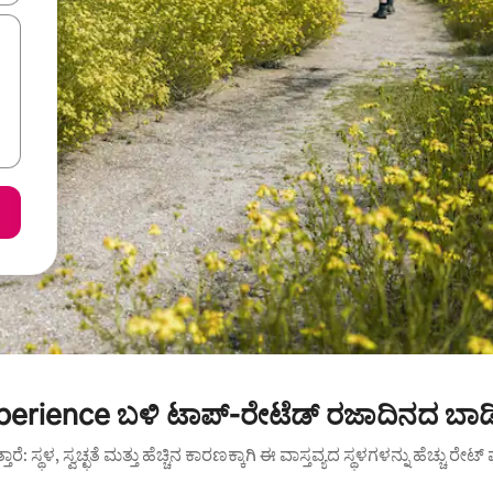
erience ಬಳಿ ಟಾಪ್-ರೇಟೆಡ್ ರಜಾದಿನದ ಬಾಡಿ
ುತ್ತಾರೆ: ಸ್ಥಳ, ಸ್ವಚ್ಛತೆ ಮತ್ತು ಹೆಚ್ಚಿನ ಕಾರಣಕ್ಕಾಗಿ ಈ ವಾಸ್ತವ್ಯದ ಸ್ಥಳಗಳನ್ನು ಹೆಚ್ಚು ರೇ