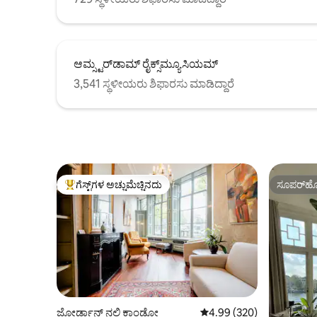
ಆಮ್ಸ್ಟರ್‌ಡಾಮ್ ರೈಕ್ಸ್‌ಮ್ಯೂಸಿಯಮ್
3,541 ಸ್ಥಳೀಯರು ಶಿಫಾರಸು ಮಾಡಿದ್ದಾರೆ
ಗೆಸ್ಟ್‌ಗಳ ಅಚ್ಚುಮೆಚ್ಚಿನದು
ಸೂಪರ್‌ಹೋ
ಗೆಸ್ಟ್‌ಗಳಿಗೆ ಅತಿ ಹೆಚ್ಚು ಅಚ್ಚುಮೆಚ್ಚಿನದು
ಸೂಪರ್‌ಹೋ
ಜೋರ್ಡಾನ್ ನಲ್ಲಿ ಕಾಂಡೋ
5 ರಲ್ಲಿ 4.99 ಸರಾಸರಿ ರೇಟಿಂಗ
4.99 (320)