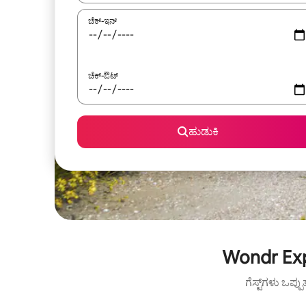
ಚೆಕ್-ಇನ್
ಚೆಕ್-ಔಟ್
ಹುಡುಕಿ
Wondr Exp
ಗೆಸ್ಟ್‌ಗಳು ಒಪ್ಪ