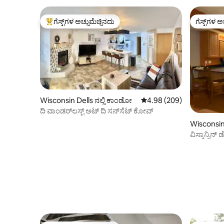
ಗೆಸ್ಟ್‌ಗಳ ಅಚ್ಚುಮೆಚ್ಚಿನದು
ಗೆಸ್ಟ್‌ಗಳ ಅ
ಗೆಸ್ಟ್‌ಗಳಿಗೆ ಅತಿ ಹೆಚ್ಚು ಅಚ್ಚುಮೆಚ್ಚಿನದು
ಗೆಸ್ಟ್‌ಗಳ ಅ
Wisconsin Dells ನಲ್ಲಿ ಕಾಂಡೋ
5 ರಲ್ಲಿ 4.98 ಸರಾಸರಿ ರೇಟಿಂಗ
4.98 (209)
ದಿ ವಾಂಡರ್‌ಲಸ್ಟ್ ಅಟ್ ದಿ ಸನ್‌ಸೆಟ್ ಕೋವ್
Wisconsin
ವಿಸ್ಕಾನ್ಸಿನ್