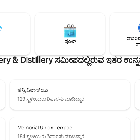
, ಡಾರ್ಟ್‌ಗಳು ಮತ್ತು ಹೊರಾಂಗಣ
ಅಡುಗೆಮನೆ, ಆರಾಮದಾಯಕ ಲಿವಿಂಗ್ ಸ್ಪೇ
ುನಿಕ ವಿಶಾಲವಾದ ವಿನ್ಯಾಸವು w/
ಕಾಣಬಹುದು. ಎರಡು ಪಾರ್ಕಿಂಗ್ ಸ್ಥಳಗಳನ
ಬೆಳಕು, ಐಷಾರಾಮಿ ಸೌಕರ್ಯಗಳು ಮತ್ತು
ಸೇರಿಸಲಾಗಿದೆ. ನೀರಿನಲ್ಲಿ ದಿನಗಳನ್ನು ಕಳ
ಪಕರಣಗಳನ್ನು ತುಂಬಿದೆ w/
ನಗರವನ್ನು ಅನ್ವೇಷಿಸಿ ಮತ್ತು ಸಂಜೆಗಳಲ್ಲಿ
ಗೆಮನೆ, ವೆಬರ್ ಗ್ರಿಲ್, ಫೈರ್‌ಪ್ಲೇಸ್
ಮಾರ್ಷ್‌ಮಾಲೋಗಳನ್ನು ಗ್ರಿಲ್ ಮಾಡಿ ಅ
ಸ್ಟವ್. ಹತ್ತಿರದ ರಿವರ್ ಐಲ್ಯಾಂಡ್ಸ್
ಹುರಿಯಿರಿ. ಪ್ಯಾಡಲ್‌ಬೋರ್ಡ್‌ಗಳನ್ನು ಸೇರಿಸಲಾಗಿದೆ.
ಕಿಂಗ್‌ಗೆ ದಿನದ ಟ್ರಿಪ್‌ಗಳ ಬಗ್ಗೆ ನಮ್ಮನ್ನು
ಬೆಚ್ಚಗಿನ ತಿಂಗಳುಗಳಲ್ಲಿ ಪಾಂಟೂನ್ ಬಾಡಿಗೆ
ಆವರಣದ
ಪೂಲ್
ಪಾ
y & Distillery ಸಮೀಪದಲ್ಲಿರುವ ಇತರ ಉನ್ನತ 
ಹೆನ್ರಿ ವಿಲಾಸ್ ಜೂ
129 ಸ್ಥಳೀಯರು ಶಿಫಾರಸು ಮಾಡಿದ್ದಾರೆ
Memorial Union Terrace
184 ಸ್ಥಳೀಯರು ಶಿಫಾರಸು ಮಾಡಿದ್ದಾರೆ