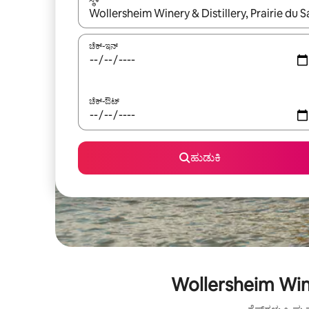
ಫಲಿತಾಂಶಗಳು ಲಭ್ಯವಿರುವಾಗ, ಅಪ್ ಮತ್ತು ಡೌನ್ ಬಾಣದ ಕೀಲಿಗಳೊ
ಚೆಕ್-ಇನ್
ಚೆಕ್-ಔಟ್
ಹುಡುಕಿ
Wollersheim Wine