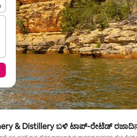
ಂದಿಗೆ ನ್ಯಾವಿಗೇಟ್ ಮಾಡಿ ಅಥವಾ ಸ್ಪರ್ಶ ಅಥವಾ ಸ್ವೈಪ್ ಗೆಸ್ಚರ್‌ಗಳ ಮೂಲಕ ಅನ್ವೇಷಿಸಿ.
ry & Distillery ಬಳಿ ಟಾಪ್-ರೇಟೆಡ್ ರಜಾದಿ