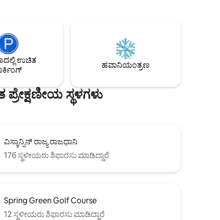
ಸ್‌ಗಳನ್ನು
ಕಿಚನ್ ಟಾಪ್‌ಗಳೊಂದಿಗೆ ಎರಡು ಅಂತಸ್ತಿನ ಅಗ್ಗಿಷ್ಟಿಕೆ,
್ನು
ಮುಖಮಂಟಪ ಅಗ್ಗಿಷ್ಟಿಕೆ, ಫೈರ್‌ಪಿಟ್ ಮತ್ತು ಮಲಗಲು
ೆಯಿರಿ ಅಥವಾ
(1 ಹಾಸಿಗೆ) ತೆರೆದ ಲಾಫ್ಟ್‌ನೊಂದಿಗೆ ಪರಿಕಲ್ಪನೆಯನ್ನು
 ಬೆಂಕಿಯ ಬಳಿ
ತೆರೆಯಿರಿ. ಶವರ್ ದೊಡ್ಡದಾಗಿದೆ ಮತ್ತು ತೆರೆದಿರುತ್ತದೆ,
ಥವಾ
ಹೊರಾಂಗಣ ಶವರ್‌ಗಾಗಿ ಹಿಂಭಾಗದ ಡೆಕ್‌ಗೆ
ಬಾಗಿಲುಗಳು ತೆರೆಯುತ್ತವೆ. ರೋಲಿಂಗ್
 ಲಭ್ಯವಿದೆ.
ಹುಲ್ಲುಗಾವಲುಗಳು ಮತ್ತು ಕಾಡುಗಳನ್ನು ನೋಡುತ್ತಿರುವ
ಲ್ಲಿ ಉಚಿತ
ಹವಾನಿಯಂತ್ರಣ
ಸುಂದರವಾದ ಮುಖಮಂಟಪ.
ರ್ಕಿಂಗ್
ಪ್ರೇಕ್ಷಣೀಯ ಸ್ಥಳಗಳು
ವಿಸ್ಕಾನ್ಸಿನ್ ರಾಜ್ಯ ರಾಜಧಾನಿ
176 ಸ್ಥಳೀಯರು ಶಿಫಾರಸು ಮಾಡಿದ್ದಾರೆ
Spring Green Golf Course
12 ಸ್ಥಳೀಯರು ಶಿಫಾರಸು ಮಾಡಿದ್ದಾರೆ