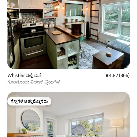
Whistler ನಲ್ಲಿ ಮನೆ
5 ರಲ್ಲಿ 4.87 ಸರಾ
4.87 (365)
ಗೊಂಡೋಲಾ ವಿಲೇಜ್ ಟ್ರೀಹೌಸ್
ಗೆಸ್ಟ್‌ಗಳ ಅಚ್ಚುಮೆಚ್ಚಿನದು
ಗೆಸ್ಟ್‌ಗಳ ಅಚ್ಚುಮೆಚ್ಚಿನದು