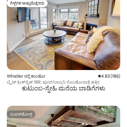
ಗೆಸ್ಟ್‌ಗಳ ಅಚ್ಚುಮೆಚ್ಚಿನದು
ಗೆಸ್ಟ್‌ಗಳ ಅಚ್ಚುಮೆಚ್ಚಿನದು
Whistler ನಲ್ಲಿ ಕಾಂಡೋ
5 ರಲ್ಲಿ 4.83 ಸರಾ
4.83 (186)
ಬ್ರೈಟ್ ಕ್ರೀಕ್‌ಸೈಡ್ 1BR: ಪೂಲ್/ಬಾಲ್ಕನಿ-ಗೊಂಡೋಲಾಕ್ಕೆ ಹತ್ತಿರ
ಕುಟುಂಬ-ಸ್ನೇಹಿ ಮನೆಯ ಬಾಡಿಗೆಗಳು
ಸೂಪರ್‌ಹೋಸ್ಟ್
ಸೂಪರ್‌ಹೋಸ್ಟ್