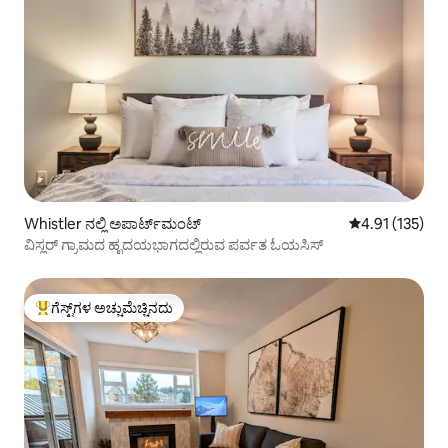
Whistler ನಲ್ಲಿ ಅಪಾರ್ಟ್‌ಮಂಟ್
5 ರಲ್ಲಿ 4.91 ಸರಾ
4.91 (135)
ವಿಸ್ಲರ್ ಗ್ರಾಮದ ಹೃದಯಭಾಗದಲ್ಲಿರುವ ಪರ್ವತ ಓಯಸಿಸ್
ಗೆಸ್ಟ್‌ಗಳ ಅಚ್ಚುಮೆಚ್ಚಿನದು
ಗೆಸ್ಟ್‌ಗಳಿಗೆ ಅತಿ ಹೆಚ್ಚು ಅಚ್ಚುಮೆಚ್ಚಿನದು