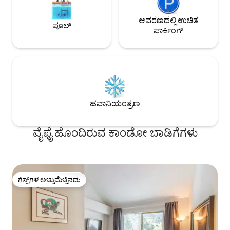
ಆವರಣದಲ್ಲಿ ಉಚಿತ
ಪೂಲ್
ಪಾರ್ಕಿಂಗ್
ಹವಾನಿಯಂತ್ರಣ
ವೈಫೈ ಹೊಂದಿರುವ ಕಾಂಡೋ ಬಾಡಿಗೆಗಳು
ಗೆಸ್ಟ್‌ಗಳ ಅಚ್ಚುಮೆಚ್ಚಿನದು
ಗೆಸ್ಟ್‌ಗಳ ಅಚ್ಚುಮೆಚ್ಚಿನದು