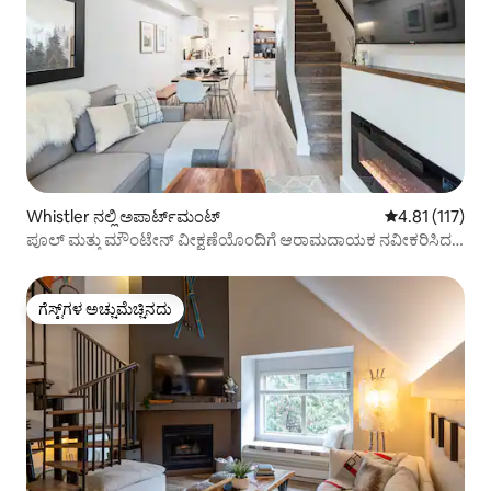
Whistler ನಲ್ಲಿ ಅಪಾರ್ಟ್‌ಮಂಟ್
5 ರಲ್ಲಿ 4.81 ಸರಾ
4.81 (117)
ಪೂಲ್ ಮತ್ತು ಮೌಂಟೇನ್ ವೀಕ್ಷಣೆಯೊಂದಿಗೆ ಆರಾಮದಾಯಕ ನವೀಕರಿಸಿದ
ಲಾಫ್ಟ್
ಗೆಸ್ಟ್‌ಗಳ ಅಚ್ಚುಮೆಚ್ಚಿನದು
ಗೆಸ್ಟ್‌ಗಳ ಅಚ್ಚುಮೆಚ್ಚಿನದು