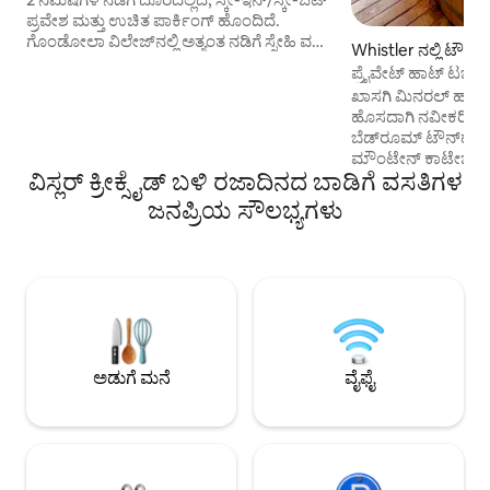
ಪ್ರವೇಶ ಮತ್ತು ಉಚಿತ ಪಾರ್ಕಿಂಗ್ ಹೊಂದಿದೆ.
ಗೊಂಡೋಲಾ ವಿಲೇಜ್‌ನಲ್ಲಿ ಅತ್ಯಂತ ನಡಿಗೆ ಸ್ನೇಹಿ ವಸತಿ
Whistler ನಲ್ಲಿ ಟೌನ್‌
ಘಟಕ-ಬಾಗಿಲಿಗೆ ಕೇವಲ 2 ಹೆಜ್ಜೆಗಳ ದೂರದಲ್ಲಿದೆ!
ಪ್ರೈವೇಟ್ ಹಾಟ್ ಟಬ್, ಸ
ಅಂಗಡಿಗಳು, ಊಟದ ಸ್ಥಳಗಳು, ಹಾದಿಗಳಿಗೆ ನಡೆದು
ಟೌನ್‌ಹೌಸ್
ಖಾಸಗಿ ಮಿನರಲ್ ಹಾಟ್
ಹೋಗಿ. ಆರಾಮದಾಯಕವಾದ ಮರದಿಂದ ಉರಿಸುವ
ಹೊಸದಾಗಿ ನವೀಕರಿಸಿದ
ಅಗ್ಗಿಷ್ಟಿಕೆ, ಬಿಸಿ ಮಾಡಿದ ನೆಲಗಳು, ಸಂಪೂರ್ಣ
ಬೆಡ್‌ರೂಮ್ ಟೌನ್‌ಹೌಸ್‌ನ
ಅಡುಗೆಮನೆ, ಬಾರ್ಬೆಕ್ಯೂ, ವಾಷರ್/ಡ್ರೈಯರ್. ಕ್ವೀನ್
ಮೌಂಟೇನ್ ಕಾಟೇಜ್ ಅನ
ಬೆಡ್ + ಸೋಫಾ ಬೆಡ್ ($ 20). ಬೈಕ್ ಸಂಗ್ರಹಣೆ.
ವಿಸ್ಲರ್ ಕ್ರೀಕ್ಸೈಡ್ ಬಳಿ ರಜಾದಿನದ ಬಾಡಿಗೆ ವಸತಿಗಳ
ವೃತ್ತಿಪರವಾಗಿ ಸ್ವಚ್ಛಗೊಳ
ಶಾಂತ, ಆರಾಮ ಮತ್ತು ಉನ್ನತ ಗುಣಮಟ್ಟದ
ಪರ್ವತ ವೀಕ್ಷಣೆಗಳನ್ನ
ಜನಪ್ರಿಯ ಸೌಲಭ್ಯಗಳು
ಫಿನಿಶ್‌ಗಳನ್ನು ಬಯಸುವ ಗೆಸ್ಟ್‌ಗಳಿಗೆ ಸೂಕ್ತವಾಗಿದೆ. ಈ
ಮರದ ಸುಡುವ ಅಗ್ಗಿಷ್ಟಿ
ಸ್ಥಳವು ಎಷ್ಟು ಕಲೆರಹಿತವಾಗಿದೆ ಎಂದು ಗೆಸ್ಟ್‌ಗಳು ರೇವ್
ಟಬ್‌ನಲ್ಲಿ ರೀಚಾರ್ಜ್ ಮಾ
ಮಾಡುತ್ತಾರೆ. ಸಂಕೀರ್ಣದಲ್ಲಿನ ಅತ್ಯಂತ ಸುಂದರವಾದ
ಆಧುನಿಕ ಉಪಕರಣಗಳು ಮ
ಘಟಕವನ್ನು 2026ರಲ್ಲಿ ಸಂಪೂರ್ಣವಾಗಿ
ಯಂತ್ರವನ್ನು ಕಪ್ ಮಾಡಲು
ನವೀಕರಿಸಲಾಗಿದೆ.
ಬಾತ್‌ರೂಮ್‌ನಂತಹ ಸ್ಪಾ
ಪಾರ್ಕಿಂಗ್. EV- 110v 
ಕಾನೂನುಬದ್ಧ ರಾತ್ರಿಯ 
ಪ್ರಾಂತೀಯವಾಗಿ ಅನುಮ
ಅಡುಗೆ ಮನೆ
ವೈಫೈ