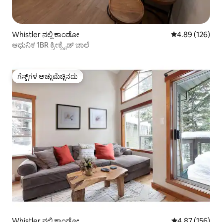
Whistler ನಲ್ಲಿ ಕಾಂಡೋ
5 ರಲ್ಲಿ 4.89 ಸರಾ
4.89 (126)
ಆಧುನಿಕ 1BR ಕ್ರೀಕ್ಸೈಡ್ ಚಾಲೆ
ಗೆಸ್ಟ್‌ಗಳ ಅಚ್ಚುಮೆಚ್ಚಿನದು
ಗೆಸ್ಟ್‌ಗಳ ಅಚ್ಚುಮೆಚ್ಚಿನದು
Whistler ನಲ್ಲಿ ಕಾಂಡೋ
5 ರಲ್ಲಿ 4.87 ಸರಾ
4.87 (156)