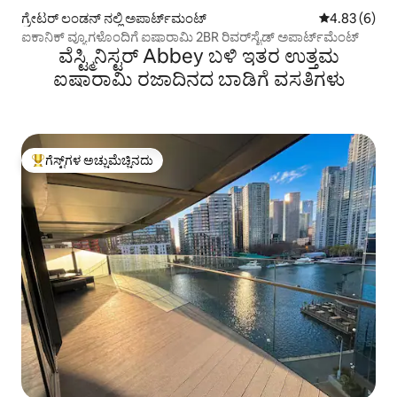
ಗ್ರೇಟರ್ ಲಂಡನ್ ನಲ್ಲಿ ಅಪಾರ್ಟ್‌ಮಂಟ್
5 ರಲ್ಲಿ 4.83 ಸ
4.83 (6)
ಐಕಾನಿಕ್ ವ್ಯೂಗಳೊಂದಿಗೆ ಐಷಾರಾಮಿ 2BR ರಿವರ್‌ಸೈಡ್ ಅಪಾರ್ಟ್‌ಮೆಂಟ್
ವೆಸ್ಟ್ಮಿನಿಸ್ಟರ್ Abbey ಬಳಿ ಇತರ ಉತ್ತಮ
ಐಷಾರಾಮಿ ರಜಾದಿನದ ಬಾಡಿಗೆ ವಸತಿಗಳು
ಗೆಸ್ಟ್‌ಗಳ ಅಚ್ಚುಮೆಚ್ಚಿನದು
ಗೆಸ್ಟ್‌ಗಳಿಗೆ ಅತಿ ಹೆಚ್ಚು ಅಚ್ಚುಮೆಚ್ಚಿನದು