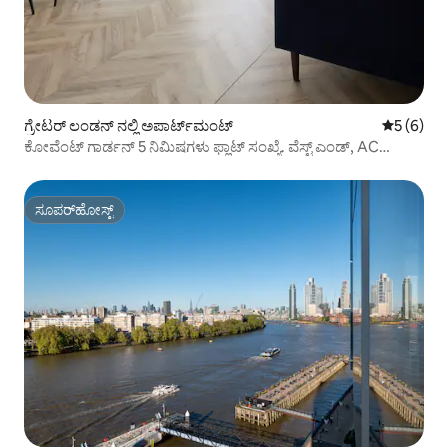
ಗ್ರೇಟರ್ ಲಂಡನ್ ನಲ್ಲಿ ಅಪಾರ್ಟ್‌ಮಂಟ್
5 ರಲ್ಲಿ 5 
5 (6)
ಕೋವೆಂಟ್ ಗಾರ್ಡನ್ 5 ನಿಮಿಷಗಳು ಫ್ಲಾಟ್ ಸಂಖ್ಯೆ. ವೆಸ್ಟ್ ಎಂಡ್, AC
ಹೊಂದಿದೆ (2BR.4)
ಸೂಪರ್‌ಹೋಸ್ಟ್
ಸೂಪರ್‌ಹೋಸ್ಟ್