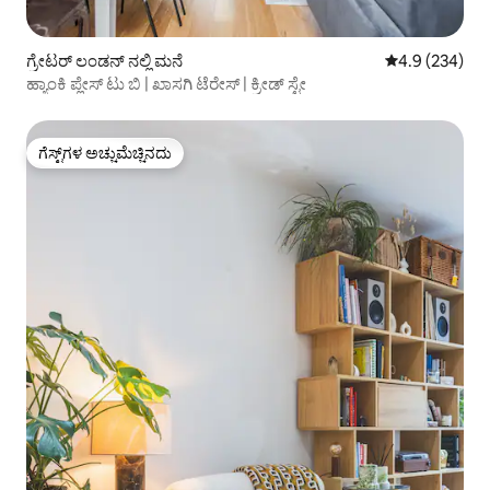
ಗ್ರೇಟರ್ ಲಂಡನ್ ನಲ್ಲಿ ಮನೆ
5 ರಲ್ಲಿ 4.9 ಸರಾ
4.9 (234)
ಹ್ಯಾಂಕಿ ಪ್ಲೇಸ್ ಟು ಬಿ | ಖಾಸಗಿ ಟೆರೇಸ್ | ಕ್ರೀಡ್ ಸ್ಟೇ
ಗೆಸ್ಟ್‌ಗಳ ಅಚ್ಚುಮೆಚ್ಚಿನದು
ಗೆಸ್ಟ್‌ಗಳ ಅಚ್ಚುಮೆಚ್ಚಿನದು