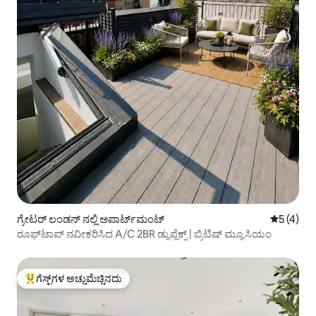
ಗ್ರೇಟರ್ ಲಂಡನ್ ನಲ್ಲಿ ಅಪಾರ್ಟ್‌ಮಂಟ್
5 ರಲ್ಲಿ 5 
5 (4)
ರೂಫ್‌ಟಾಪ್ ನವೀಕರಿಸಿದ A/C 2BR ಡ್ಯುಪ್ಲೆಕ್ಸ್ | ಬ್ರಿಟಿಷ್ ಮ್ಯೂಸಿಯಂ
ಗೆಸ್ಟ್‌ಗಳ ಅಚ್ಚುಮೆಚ್ಚಿನದು
ಗೆಸ್ಟ್‌ಗಳಿಗೆ ಅತಿ ಹೆಚ್ಚು ಅಚ್ಚುಮೆಚ್ಚಿನದು