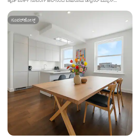
ಹೈಡ್ ಪಾರ್ಕ್ ನಾಟಿಂಗ್ ಹಿಲ್‌ನಿಂದ ಐಷಾರಾಮಿ ಡಿಸೈನರ್ ಮ್ಯೂಸ್
ಅಪಾರ್ಟ್‌ಮೆಂಟ್
ಸೂಪರ್‌ಹೋಸ್ಟ್
ಸೂಪರ್‌ಹೋಸ್ಟ್