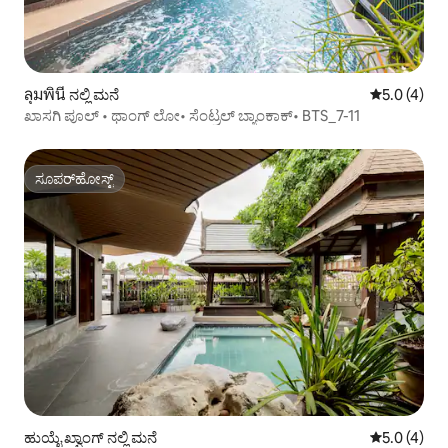
ลุมพินี ನಲ್ಲಿ ಮನೆ
5 ರಲ್ಲಿ 5.0 
5.0 (4)
ಖಾಸಗಿ ಪೂಲ್ • ಥಾಂಗ್ ಲೋ• ಸೆಂಟ್ರಲ್ ಬ್ಯಾಂಕಾಕ್• BTS_7-11
ಸೂಪರ್‌ಹೋಸ್ಟ್
ಸೂಪರ್‌ಹೋಸ್ಟ್
ಹುಯೈ ಖ್ವಾಂಗ್ ನಲ್ಲಿ ಮನೆ
5 ರಲ್ಲಿ 5.0 
5.0 (4)