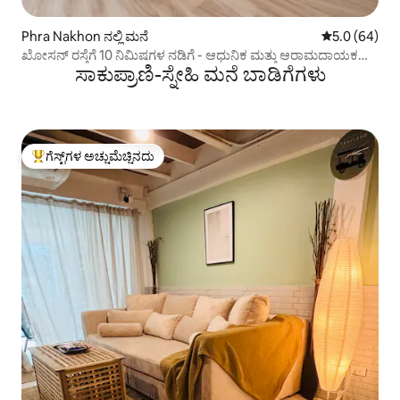
Phra Nakhon ನಲ್ಲಿ ಮನೆ
5 ರಲ್ಲಿ 5.0 ಸರ
5.0 (64)
ಖೋಸನ್ ರಸ್ತೆಗೆ 10 ನಿಮಿಷಗಳ ನಡಿಗೆ - ಆಧುನಿಕ ಮತ್ತು ಆರಾಮದಾಯಕ
ಸಾಕುಪ್ರಾಣಿ-ಸ್ನೇಹಿ ಮನೆ ಬಾಡಿಗೆಗಳು
ವಾಸ್ತವ್ಯ
ಗೆಸ್ಟ್‌ಗಳ ಅಚ್ಚುಮೆಚ್ಚಿನದು
ಗೆಸ್ಟ್‌ಗಳಿಗೆ ಅತಿ ಹೆಚ್ಚು ಅಚ್ಚುಮೆಚ್ಚಿನದು