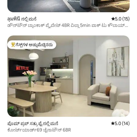
ลุมพินี ನಲ್ಲಿ ಮನೆ
5 ರಲ್ಲಿ 5.0 ಸ
5.0 (15)
ಡೌನ್‌ಟೌನ್ ಬ್ಯಾಂಕಾಕ್ ಪ್ರೈವೇಟ್ 4BR ವಿಲ್ಲಾ 5min ವಾಕ್ ಟು ಕೌಬಾಯ್
ಸ್ಟ್ರೀಟ್
ಗೆಸ್ಟ್‌ಗಳ ಅಚ್ಚುಮೆಚ್ಚಿನದು
ಗೆಸ್ಟ್‌ಗಳಿಗೆ ಅತಿ ಹೆಚ್ಚು ಅಚ್ಚುಮೆಚ್ಚಿನದು
ಪೊಮ್ ಪ್ರಪ್ ಸತ್ರು ಫೈ ನಲ್ಲಿ ಮನೆ
5 ರಲ್ಲಿ 5.0 ಸರ
5.0 (14)
ಕೋರ್ಟ್‌ಯಾರ್ಡ್69 ಚೈನಾಟೌನ್ 6BR