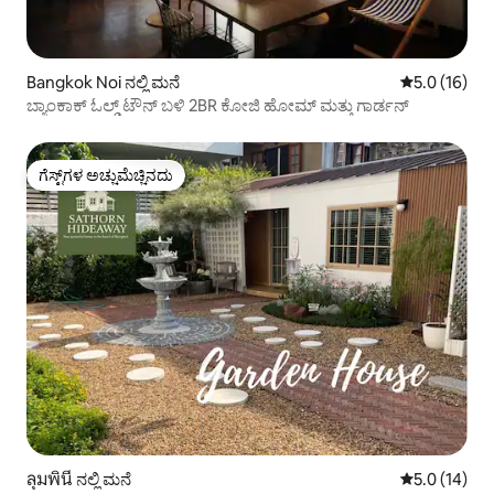
Bangkok Noi ನಲ್ಲಿ ಮನೆ
5 ರಲ್ಲಿ 5.0 ಸರ
5.0 (16)
ಬ್ಯಾಂಕಾಕ್ ಓಲ್ಡ್ ಟೌನ್ ಬಳಿ 2BR ಕೋಜಿ ಹೋಮ್ ಮತ್ತು ಗಾರ್ಡನ್
ಗೆಸ್ಟ್‌ಗಳ ಅಚ್ಚುಮೆಚ್ಚಿನದು
ಗೆಸ್ಟ್‌ಗಳ ಅಚ್ಚುಮೆಚ್ಚಿನದು
ลุมพินี ನಲ್ಲಿ ಮನೆ
5 ರಲ್ಲಿ 5.0 ಸರ
5.0 (14)