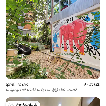
ลุมพินี ನಲ್ಲಿ ಮನೆ
5 ರಲ್ಲಿ 4.73 ಸರ
4.73 (22)
ಮಧ್ಯ ಬ್ಯಾಂಕಾಕ್ ಪರಿಸರ ಮತ್ತು ಕಲಾ ಪ್ರಕೃತಿ ಮನೆ ಸಾಥಾನ್
ಗೆಸ್ಟ್‌ಗಳ ಅಚ್ಚುಮೆಚ್ಚಿನದು