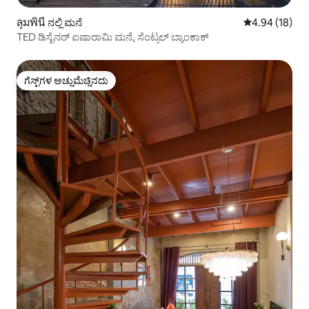
ลุมพินี ನಲ್ಲಿ ಮನೆ
5 ರಲ್ಲಿ 4.94 ಸರ
4.94 (18)
TED ಡಿಸೈನರ್ ಐಷಾರಾಮಿ ಮನೆ, ಸೆಂಟ್ರಲ್ ಬ್ಯಾಂಕಾಕ್
ಗೆಸ್ಟ್‌ಗಳ ಅಚ್ಚುಮೆಚ್ಚಿನದು
ಗೆಸ್ಟ್‌ಗಳ ಅಚ್ಚುಮೆಚ್ಚಿನದು