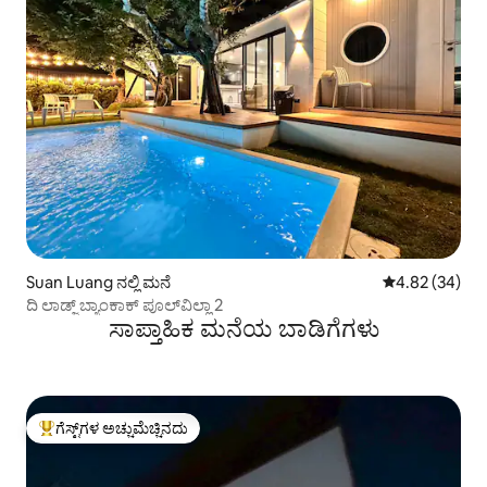
Suan Luang ನಲ್ಲಿ ಮನೆ
5 ರಲ್ಲಿ 4.82 ಸರ
4.82 (34)
ದಿ ಲಾಡ್ಜ್ ಬ್ಯಾಂಕಾಕ್ ಪೂಲ್‌ವಿಲ್ಲಾ 2
ಸಾಪ್ತಾಹಿಕ ಮನೆಯ ಬಾಡಿಗೆಗಳು
ಗೆಸ್ಟ್‌ಗಳ ಅಚ್ಚುಮೆಚ್ಚಿನದು
ಗೆಸ್ಟ್‌ಗಳಿಗೆ ಅತಿ ಹೆಚ್ಚು ಅಚ್ಚುಮೆಚ್ಚಿನದು