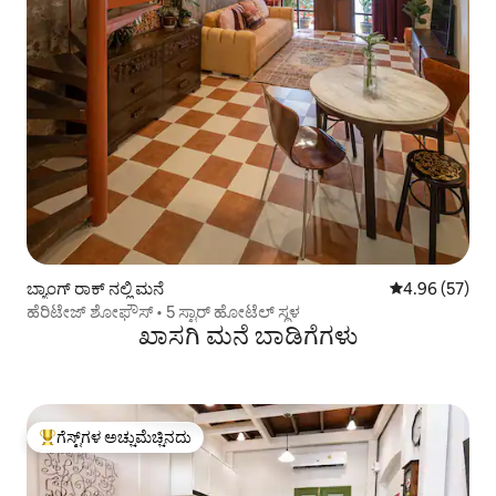
ಬ್ಯಾಂಗ್ ರಾಕ್ ನಲ್ಲಿ ಮನೆ
5 ರಲ್ಲಿ 4.96 ಸರ
4.96 (57)
ಹೆರಿಟೇಜ್ ಶೋಫೌಸ್ • 5 ಸ್ಟಾರ್ ಹೋಟೆಲ್ ಸ್ಥಳ
ಖಾಸಗಿ ಮನೆ ಬಾಡಿಗೆಗಳು
ಗೆಸ್ಟ್‌ಗಳ ಅಚ್ಚುಮೆಚ್ಚಿನದು
ಗೆಸ್ಟ್‌ಗಳಿಗೆ ಅತಿ ಹೆಚ್ಚು ಅಚ್ಚುಮೆಚ್ಚಿನದು