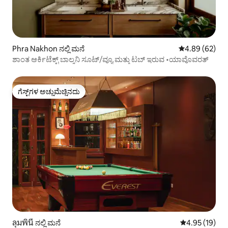
Phra Nakhon ನಲ್ಲಿ ಮನೆ
5 ರಲ್ಲಿ 4.89 ಸರ
4.89 (62)
ಶಾಂತ ಆರ್ಕಿಟೆಕ್ಟ್ ಬಾಲ್ಕನಿ ಸೂಟ್/ವ್ಯೂ ಮತ್ತು ಟಬ್ ‌ಇರುವ •ಯಾವೊವರತ್
ಗೆಸ್ಟ್‌ಗಳ ಅಚ್ಚುಮೆಚ್ಚಿನದು
ಗೆಸ್ಟ್‌ಗಳ ಅಚ್ಚುಮೆಚ್ಚಿನದು
ลุมพินี ನಲ್ಲಿ ಮನೆ
5 ರಲ್ಲಿ 4.95 ಸರ
4.95 (19)