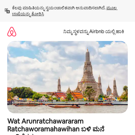
ವಿಷಯಕ್ಕೆ
ಕೆಲವು ಮಾಹಿತಿಯನ್ನು ಸ್ವಯಂಚಾಲಿತವಾಗಿ ಅನುವಾದಿಸಲಾಗಿದೆ. 
ಮೂಲ 
ಹೋಗಿ
ಭಾಷೆಯನ್ನು ತೋರಿಸಿ
ನಿಮ್ಮ ಸ್ಥಳವನ್ನು Airbnb ಯಲ್ಲಿ ಹಾಕಿ
Wat Arunratchawararam
Ratchaworamahawihan ಬಳಿ ಮನೆ