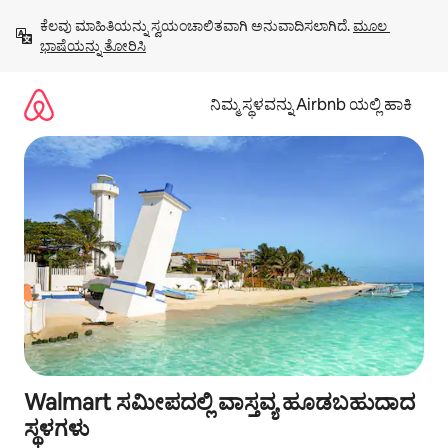
ವಿಷಯಕ್ಕೆ
ಕೆಲವು ಮಾಹಿತಿಯನ್ನು ಸ್ವಯಂಚಾಲಿತವಾಗಿ ಅನುವಾದಿಸಲಾಗಿದೆ. 
ಮೂಲ 
ಹೋಗಿ
ಭಾಷೆಯನ್ನು ತೋರಿಸಿ
ನಿಮ್ಮ ಸ್ಥಳವನ್ನು Airbnb ಯಲ್ಲಿ ಹಾಕಿ
Walmart ಸಮೀಪದಲ್ಲಿ ವಾಸ್ತವ್ಯ ಹೂಡಬಹುದಾದ
ಸ್ಥಳಗಳು