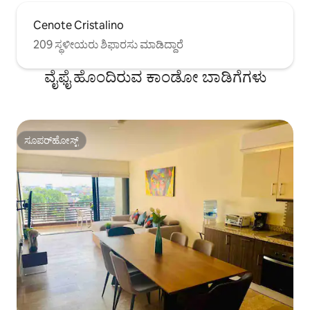
Cenote Cristalino
209 ಸ್ಥಳೀಯರು ಶಿಫಾರಸು ಮಾಡಿದ್ದಾರೆ
ವೈಫೈ ಹೊಂದಿರುವ ಕಾಂಡೋ ಬಾಡಿಗೆಗಳು
ಸೂಪರ್‌ಹೋಸ್ಟ್
ಸೂಪರ್‌ಹೋಸ್ಟ್