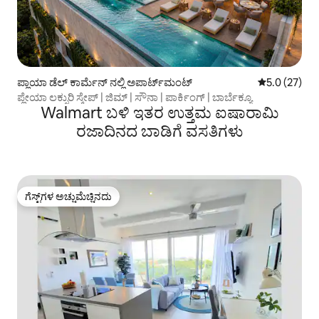
ಪ್ಲಾಯಾ ಡೆಲ್ ಕಾರ್ಮೆನ್ ನಲ್ಲಿ ಅಪಾರ್ಟ್‌ಮಂಟ್
5 ರಲ್ಲಿ 5.0 ಸರ
5.0 (27)
ಪ್ಲೇಯಾ ಲಕ್ಸುರಿ ಸ್ಕೇಪ್ | ಜಿಮ್ | ಸೌನಾ | ಪಾರ್ಕಿಂಗ್ | ಬಾರ್ಬೆಕ್ಯೂ
Walmart ಬಳಿ ಇತರ ಉತ್ತಮ ಐಷಾರಾಮಿ
ರಜಾದಿನದ ಬಾಡಿಗೆ ವಸತಿಗಳು
ಗೆಸ್ಟ್‌ಗಳ ಅಚ್ಚುಮೆಚ್ಚಿನದು
ಗೆಸ್ಟ್‌ಗಳ ಅಚ್ಚುಮೆಚ್ಚಿನದು