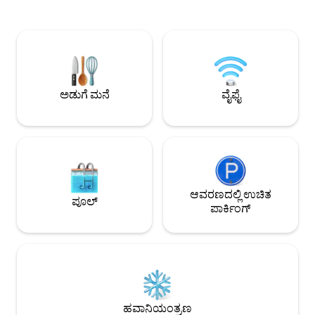
ವಾಸ್ತವ್ಯ ✔️ ಹದಿಹರೆಯದವರು 13–17 15%
ನೀಡುತ್ತದೆ. ನೀವು ಪ್ಲ
ರಿಯಾಯಿತಿ ಪಡೆಯುತ್ತಾರೆ ✔️ ಪ್ರತಿಯೊಬ್ಬರೂ ವಿಐಪಿ
ನಿರ್ಗಮನ ಆಟದ ಮೈದಾನದ
ಬ್ಲ್ಯಾಕ್ ರಿಸ್ಟ್‌ಬ್ಯಾಂಡ್‌ಗಳನ್ನು ಸ್ವೀಕರಿಸುತ್ತಾರೆ –
ಮೋಜು ಮತ್ತು ಶಾಪಿಂಗ
ರೆಸಾರ್ಟ್‌ನಲ್ಲಿ ಅತ್ಯುನ್ನತ ಮಟ್ಟದ ಪ್ರವೇಶ! 1,500 ಕ್ಕೂ
ಕೊನೆಗೊಳ್ಳುವುದಿಲ್ಲ. ಫ
ಹೆಚ್ಚು ಪಂಚತಾರಾ ವಿಮರ್ಶೆಗಳೊಂದಿಗೆ ✔️
ಸಮಯದ ಕ್ರೀಡೆಯಾಗಿದೆ
ವಿಶ್ವಾಸಾರ್ಹ ಸೂಪರ್‌ಹೋಸ್ಟ್ ️ದಯವಿಟ್ಟು ಸಂಪೂರ್ಣ
ಬ್ಲಾಕ್ ದೂರದಲ್ಲಿದೆ. ಹತ್
ವಿವರಣೆಯನ್ನು ಓದಿ️
ರಿವೇರಿಯಾ ಮಾಯಾದಲ್ಲಿ
ಅಡುಗೆ ಮನೆ
ವೈಫೈ
ಸ್ಥಳಗಳು.
ಆವರಣದಲ್ಲಿ ಉಚಿತ
ಪೂಲ್
ಪಾರ್ಕಿಂಗ್
ಹವಾನಿಯಂತ್ರಣ