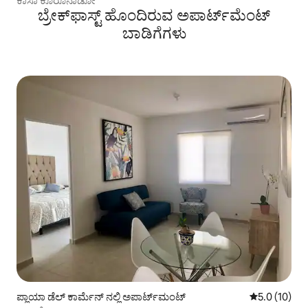
ಕಾಸಾ ಕೊರೊನಾಡೋ
ಬ್ರೇಕ್‍ಫಾಸ್ಟ್ ಹೊಂದಿರುವ ಅಪಾರ್ಟ್‌ಮೆಂಟ್
ಬಾಡಿಗೆಗಳು
ಪ್ಲಾಯಾ ಡೆಲ್ ಕಾರ್ಮೆನ್ ನಲ್ಲಿ ಅಪಾರ್ಟ್‌ಮಂಟ್
5 ರಲ್ಲಿ 5.0 ಸರ
5.0 (10)