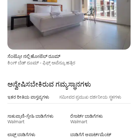
ಸೆಂಟ್ರೋ ನಲ್ಲಿ ಹೋಟೆಲ್ ರೂಮ್
ಕಿಂಗ್ ಬೆಡ್ ರೂಮ್ - ಫಿಫ್ತ್ ಅವೆನ್ಯೂ ಹತ್ತಿರ
ಅನ್ವೇಷಿಸಬೇಕಿರುವ ಗಮ್ಯಸ್ಥಾನಗಳು
ಇತರ ರೀತಿಯ ವಾಸ್ತವ್ಯಗಳು
ಸಮೀಪದ ಪ್ರಮುಖ ದರ್ಶನೀಯ ಸ್ಥಳಗಳು
ಸಾಕುಪ್ರಾಣಿ-ಸ್ನೇಹಿ ಬಾಡಿಗೆಗಳು
ರೆಸಾರ್ಟ್ ಬಾಡಿಗೆಗಳು
Walmart
Walmart
ಲಾಫ್ಟ್‌ ಬಾಡಿಗೆಗಳು
ಬಾಡಿಗೆಗೆ ಅಪಾರ್ಟ್‌ಮೆಂಟ್‌