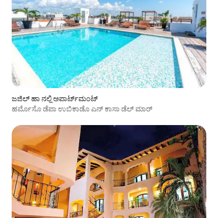
ಜಜಿಲ್ ಹಾ ನಲ್ಲಿ ಅಪಾರ್ಟ್‌ಮಂಟ್
ಹರ್ಮೊಸೊ ಡೆಪಾ ಉಬಿಕಾಡೊ ಎನ್ ಕಾಸಾ ಡೆಲ್ ಮಾರ್