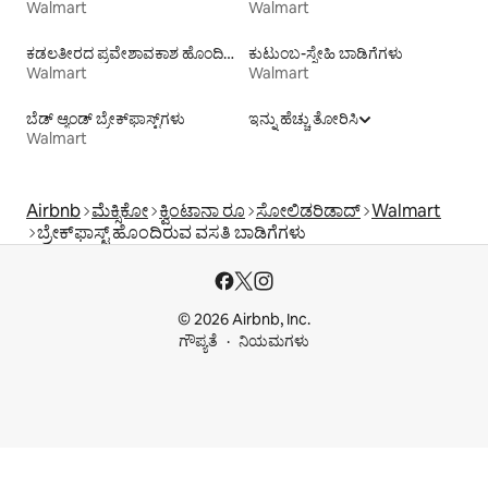
Walmart
Walmart
ಕಡಲತೀರದ ಪ್ರವೇಶಾವಕಾಶ ಹೊಂದಿರುವ ವಸತಿ ಬಾಡಿಗೆಗಳು
ಕುಟುಂಬ-ಸ್ನೇಹಿ ಬಾಡಿಗೆಗಳು
Walmart
Walmart
ಬೆಡ್ ಆ್ಯಂಡ್ ಬ್ರೇಕ್‌ಫಾಸ್ಟ್‌ಗಳು
ಇನ್ನು ಹೆಚ್ಚು ತೋರಿಸಿ
Walmart
Airbnb
ಮೆಕ್ಸಿಕೋ
ಕ್ವಿಂಟಾನಾ ರೂ
ಸೋಲಿಡರಿಡಾದ್
Walmart
ಬ್ರೇಕ್‍‍ಫಾಸ್ಟ್ ಹೊಂದಿರುವ ವಸತಿ ಬಾಡಿಗೆಗಳು
© 2026 Airbnb, Inc.
ಗೌಪ್ಯತೆ
ನಿಯಮಗಳು