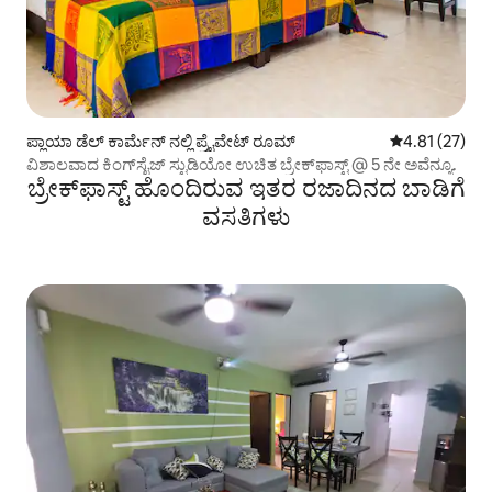
ಪ್ಲಾಯಾ ಡೆಲ್ ಕಾರ್ಮೆನ್ ನಲ್ಲಿ ಪ್ರೈವೇಟ್ ರೂಮ್
5 ರಲ್ಲಿ 4.81 ಸರ
4.81 (27)
ವಿಶಾಲವಾದ ಕಿಂಗ್‌ಸೈಜ್ ಸ್ಟುಡಿಯೋ ಉಚಿತ ಬ್ರೇಕ್‌ಫಾಸ್ಟ್ @ 5 ನೇ ಅವೆನ್ಯೂ.
ಬ್ರೇಕ್‌ಫಾಸ್ಟ್ ಹೊಂದಿರುವ ಇತರ ರಜಾದಿನದ ಬಾಡಿಗೆ
ವಸತಿಗಳು