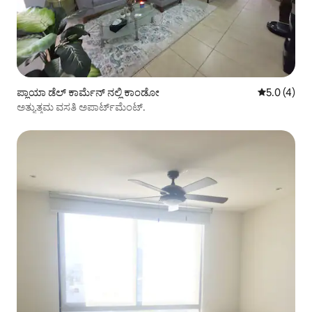
ಪ್ಲಾಯಾ ಡೆಲ್ ಕಾರ್ಮೆನ್ ನಲ್ಲಿ ಕಾಂಡೋ
5 ರಲ್ಲಿ 5.0 
5.0 (4)
ಅತ್ಯುತ್ತಮ ವಸತಿ ಅಪಾರ್ಟ್‌ಮೆಂಟ್.