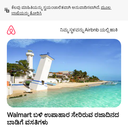
ವಿಷಯಕ್ಕೆ
ಕೆಲವು ಮಾಹಿತಿಯನ್ನು ಸ್ವಯಂಚಾಲಿತವಾಗಿ ಅನುವಾದಿಸಲಾಗಿದೆ. 
ಮೂಲ 
ಹೋಗಿ
ಭಾಷೆಯನ್ನು ತೋರಿಸಿ
ನಿಮ್ಮ ಸ್ಥಳವನ್ನು Airbnb ಯಲ್ಲಿ ಹಾಕಿ
Walmart ಬಳಿ ಉಪಾಹಾರ ಸೇರಿರುವ ರಜಾದಿನದ
ಬಾಡಿಗೆ ವಸತಿಗಳು