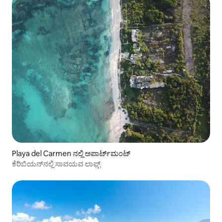
Playa del Carmen ನಲ್ಲಿ ಅಪಾರ್ಟ್‌ಮಂಟ್
ಕೆರಿಬಿಯನ್‌ನಲ್ಲಿ ಸಾವಯವ ಲಾಫ್ಟ್