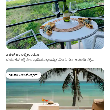
ಜಜಿಲ್ ಹಾ ನಲ್ಲಿ ಕಾಂಡೋ
ದ ಬೋಟ್‌ನಲ್ಲಿ ವೇದ ಸ್ಟುಡಿಯೋ,ಅದ್ಭುತ ನೋಟಗಳು, ಕಡಲತೀರಕ್ಕೆ
ಮೆಟ್ಟಿಲುಗಳು
ಗೆಸ್ಟ್‌ಗಳ ಅಚ್ಚುಮೆಚ್ಚಿನದು
ಗೆಸ್ಟ್‌ಗಳ ಅಚ್ಚುಮೆಚ್ಚಿನದು