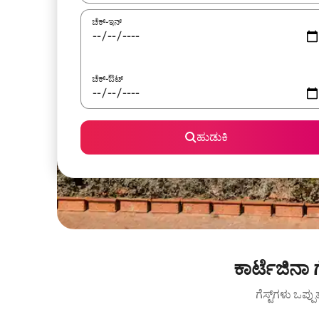
ಚೆಕ್-ಇನ್
ಚೆಕ್-ಔಟ್
ಹುಡುಕಿ
ಕಾರ್ಟೆಜಿನ
ಗೆಸ್ಟ್‌ಗಳು ಒಪ್ಪ