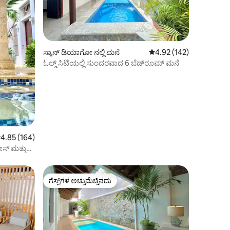
ಸ್ಯಾನ್ ಡಿಯಾಗೋ ನಲ್ಲಿ ಮನೆ
5 ರಲ್ಲಿ 4.92 ಸರಾಸರಿ ರೇಟಿಂ
4.92 (142)
ಓಲ್ಡ್ ಸಿಟಿಯಲ್ಲಿ ಸುಂದರವಾದ 6 ಬೆಡ್‌ರೂಮ್ ಮನೆ
 ರಲ್ಲಿ 4.85 ಸರಾಸರಿ ರೇಟಿಂಗ್, 164 ವಿಮರ್ಶೆಗಳು
4.85 (164)
ಗೆಸ್ಟ್‌ಗಳ ಅಚ್ಚುಮೆಚ್ಚಿನದು
ಗೆಸ್ಟ್‌ಗಳ ಅಚ್ಚುಮೆಚ್ಚಿನದು