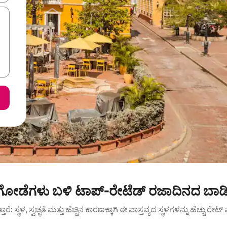
ಾ ಗೋಡೆಗಳು ಬಳಿ ಟಾಪ್-ರೇಟೆಡ್ ರಜಾದಿನದ ಬಾಡಿ
ುತ್ತಾರೆ: ಸ್ಥಳ, ಸ್ವಚ್ಛತೆ ಮತ್ತು ಹೆಚ್ಚಿನ ಕಾರಣಕ್ಕಾಗಿ ಈ ವಾಸ್ತವ್ಯದ ಸ್ಥಳಗಳನ್ನು ಹೆಚ್ಚು ರೇ