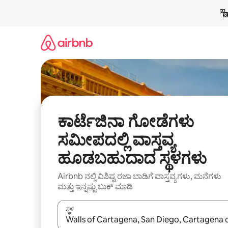
ವಿಷಯಕ್ಕೆ
ಹೋಗಿ
ಕಾರ್ಟೆಜಿನಾ ಗೋಡೆಗಳು
ಸಮೀಪದಲ್ಲಿ ವಾಸ್ತವ್ಯ
ಹೂಡಬಹುದಾದ ಸ್ಥಳಗಳು
Airbnb ನಲ್ಲಿ ವಿಶಿಷ್ಟ ರಜಾ ಬಾಡಿಗೆ ವಾಸ್ತವ್ಯಗಳು, ಮನೆಗಳು
ಮತ್ತು ಇನ್ನಷ್ಟು ಬುಕ್ ಮಾಡಿ
ಸ್ಥಳ
ಫಲಿತಾಂಶಗಳು ಲಭ್ಯವಿರುವಾಗ, ಅಪ್ ಮತ್ತು ಡೌನ್ ಬಾಣದ ಕೀಲಿಗಳೊ