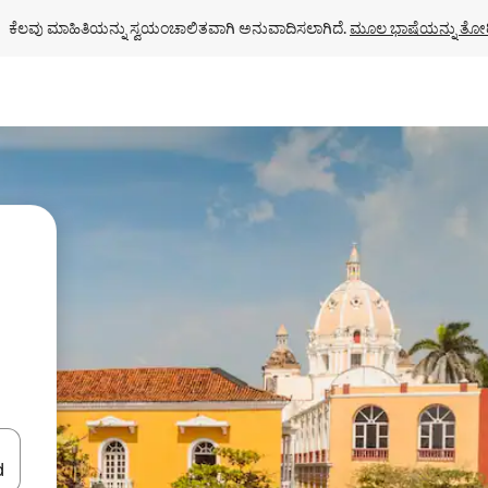
ಕೆಲವು ಮಾಹಿತಿಯನ್ನು ಸ್ವಯಂಚಾಲಿತವಾಗಿ ಅನುವಾದಿಸಲಾಗಿದೆ. 
ಮೂಲ ಭಾಷೆಯನ್ನು ತೋರ
ಂದಿಗೆ ನ್ಯಾವಿಗೇಟ್ ಮಾಡಿ ಅಥವಾ ಸ್ಪರ್ಶ ಅಥವಾ ಸ್ವೈಪ್ ಗೆಸ್ಚರ್‌ಗಳ ಮೂಲಕ ಅನ್ವೇಷಿಸಿ.