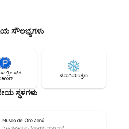
ಿಸಿ. ನಿಮ್ಮ
ಸ್ನೇಹಿತರ ಗುಂಪಿನೊಂದಿಗೆ ಪ್ರಯಾಣಿಸುತ್ತಿರಲಿ, ಈ
ಈಗಲೇ ಬುಕ್
ವಿಶಾಲವಾದ 2-ಬೆಡ್‌ರೂಮ್, 2 1/2-ಬಾತ್‌ರೂಮ್
ಿ ಸುಂದರವಾದ
ಮನೆಯು ನೀವು ಎಂದಿಗೂ ಬಿಡಲು ಬಯಸದ
ಸೊಗಸಾದ ಮತ್ತು ಆರಾಮದಾಯಕ ವಾತಾವರಣವನ್ನು
ನೀಡುತ್ತದೆ.
ರಿಯ ಸೌಲಭ್ಯಗಳು
ಲ್ಲಿ ಉಚಿತ
ಹವಾನಿಯಂತ್ರಣ
ರ್ಕಿಂಗ್
ಣೀಯ ಸ್ಥಳಗಳು
Museo del Oro Zenú
276 ಸ್ಥಳೀಯರು ಶಿಫಾರಸು ಮಾಡಿದ್ದಾರೆ