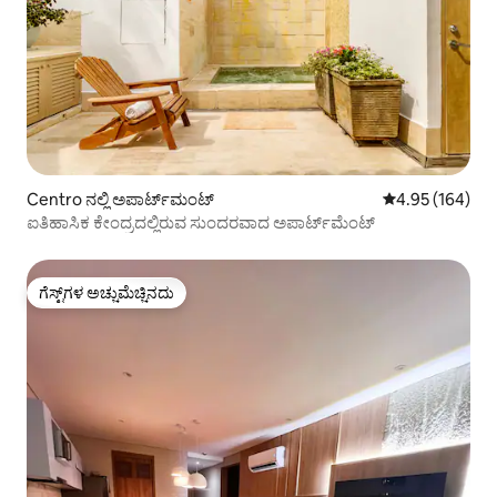
Centro ನಲ್ಲಿ ಅಪಾರ್ಟ್‌ಮಂಟ್
5 ರಲ್ಲಿ 4.95 ಸರಾ
4.95 (164)
ಐತಿಹಾಸಿಕ ಕೇಂದ್ರದಲ್ಲಿರುವ ಸುಂದರವಾದ ಅಪಾರ್ಟ್‌ಮೆಂಟ್
ಗೆಸ್ಟ್‌ಗಳ ಅಚ್ಚುಮೆಚ್ಚಿನದು
ಗೆಸ್ಟ್‌ಗಳ ಅಚ್ಚುಮೆಚ್ಚಿನದು