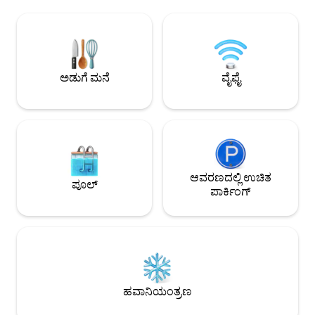
ಸಮುದಾಯದ ನಾಯಕ ಮತ್ತು ಸೂಪರ್‌ಹೋಸ್ಟ್
ಇತಿಹಾಸ, ಪ್ರಣಯ ಮತ್ತ
(300+ ವಿಮರ್ಶೆಗಳು, 4.95⭐) ಆಯೋಜಿಸಿದ್ದಾರೆ.
ಅದರ ಕಬ್ಬಲ್ ಬೀದಿಗಳ 
ವಿಶ್ವಾಸಾರ್ಹ, ಪ್ರೀತಿಪಾತ್ರ ಮತ್ತು ಉನ್ನತ ದರ್ಜೆಯ—
ಪ್ಲಾಜಾ ಸ್ಯಾನ್ ಪೆಡ್ರೊ,
ನಿಮ್ಮ ಓಲ್ಡ್ ಟೌನ್ ಎಸ್ಕೇಪ್ ಅನ್ನು ಇಂದೇ ಬುಕ್ ಮಾಡಿ!
ಎಕ್ಸಿಟೊ ಸೂಪರ್‌ಮಾರ್ಕೆ
✨ ಸೀಮಿತ ದಿನಾಂಕಗಳು ಉಳಿದಿವೆ—ವಿಶೇಷ
ದೂರ. * ಯಾವುದೇ ಸಂದ
ದರಗಳು ಮತ್ತು ವಿಐಪಿ ಸ್ಥಳೀಯ ಸಲಹೆಗಳಿಗಾಗಿ
ಅನುಮತಿಸಲಾಗುವುದಿಲ
ಅಡುಗೆ ಮನೆ
ವೈಫೈ
ಈಗಲೇ ರಿಸರ್ವ್ ಮಾಡಿ. ಇತಿಹಾಸ, ಐಷಾರಾಮಿ ಮತ್ತು
ವಿನಾಯಿತಿಗಳಿಲ್ಲ)
ಕೆರಿಬಿಯನ್ ಮೋಡಿಗೆ ಎಚ್ಚರಗೊಳ್ಳಿ.
ಆವರಣದಲ್ಲಿ ಉಚಿತ
ಪೂಲ್
ಪಾರ್ಕಿಂಗ್
ಹವಾನಿಯಂತ್ರಣ