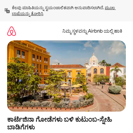
ವಿಷಯಕ್ಕೆ
ಕೆಲವು ಮಾಹಿತಿಯನ್ನು ಸ್ವಯಂಚಾಲಿತವಾಗಿ ಅನುವಾದಿಸಲಾಗಿದೆ. 
ಮೂಲ 
ಹೋಗಿ
ಭಾಷೆಯನ್ನು ತೋರಿಸಿ
ನಿಮ್ಮ ಸ್ಥಳವನ್ನು Airbnb ಯಲ್ಲಿ ಹಾಕಿ
ಕಾರ್ಟೆಜಿನಾ ಗೋಡೆಗಳು ಬಳಿ ಕುಟುಂಬ-ಸ್ನೇಹಿ
ಬಾಡಿಗೆಗಳು