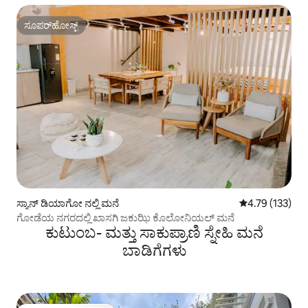
ಸೂಪರ್‌ಹೋಸ್ಟ್
ಸೂಪರ್‌ಹೋಸ್ಟ್
ಸ್ಯಾನ್ ಡಿಯಾಗೋ ನಲ್ಲಿ ಮನೆ
5 ರಲ್ಲಿ 4.79 ಸರಾ
4.79 (133)
ಗೋಡೆಯ ನಗರದಲ್ಲಿ ಖಾಸಗಿ ಜಕುಝಿ ಕೊಲೋನಿಯಲ್ ಮನೆ
ಕುಟುಂಬ- ಮತ್ತು ಸಾಕುಪ್ರಾಣಿ ಸ್ನೇಹಿ ಮನೆ
ಬಾಡಿಗೆಗಳು