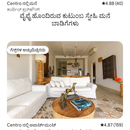
Centro ನಲ್ಲಿ ಮನೆ
5 ರಲ್ಲಿ 4.88 ಸರ
4.88 (40)
ಕಾರ್ಟೆಲ್ ಕ್ಲಬ್‌ಹೌಸ್!
ವೈಫೈ ಹೊಂದಿರುವ ಕುಟುಂಬ ಸ್ನೇಹಿ ಮನೆ
ಬಾಡಿಗೆಗಳು
ಗೆಸ್ಟ್‌ಗಳ ಅಚ್ಚುಮೆಚ್ಚಿನದು
ಗೆಸ್ಟ್‌ಗಳ ಅಚ್ಚುಮೆಚ್ಚಿನದು
Centro ನಲ್ಲಿ ಅಪಾರ್ಟ್‌ಮಂಟ್
5 ರಲ್ಲಿ 4.87 ಸರಾ
4.87 (159)