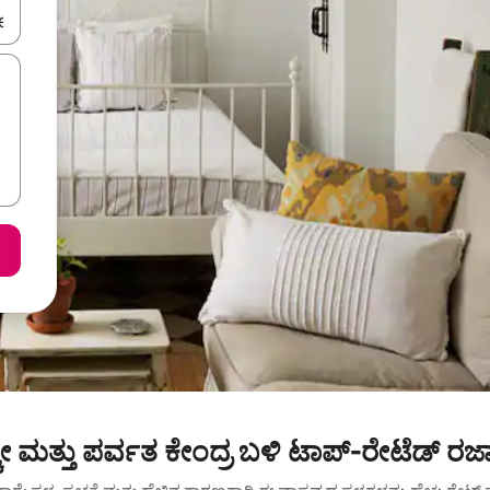
ಂದಿಗೆ ನ್ಯಾವಿಗೇಟ್ ಮಾಡಿ ಅಥವಾ ಸ್ಪರ್ಶ ಅಥವಾ ಸ್ವೈಪ್ ಗೆಸ್ಚರ್‌ಗಳ ಮೂಲಕ ಅನ್ವೇಷಿಸಿ.
ೀ ಮತ್ತು ಪರ್ವತ ಕೇಂದ್ರ ಬಳಿ ಟಾಪ್-ರೇಟೆಡ್ ರ