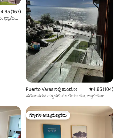
 ರಲ್ಲಿ 4.95 ಸರಾಸರಿ ರೇಟಿಂಗ್, 167 ವಿಮರ್ಶೆಗಳು
4.95 (167)
. ಫ್ಯಾಮಿಲಿ
Puerto Varas ನಲ್ಲಿ ಕಾಂಡೋ
5 ರಲ್ಲಿ 4.85 ಸರಾಸರಿ ರೇಟಿಂ
4.85 (104)
ಸರೋವರದ ಪಕ್ಕದಲ್ಲಿ ಸೊಲಿಯಾಡೊ, ಕ್ಯಾಲಿಡೋ
ಮತ್ತು ಗ್ರ್ಯಾನ್ ಡೆಪ್ಟೊ.
ಗೆಸ್ಟ್‌ಗಳ ಅಚ್ಚುಮೆಚ್ಚಿನದು
ಗೆಸ್ಟ್‌ಗಳ ಅಚ್ಚುಮೆಚ್ಚಿನದು