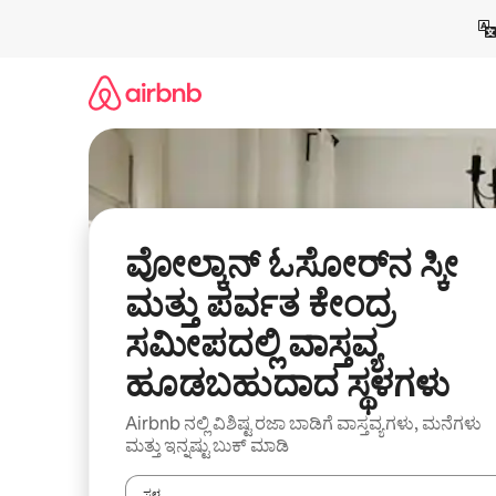
ವಿಷಯಕ್ಕೆ
ಹೋಗಿ
ವೋಲ್ಕಾನ್ ಓಸೋರ್‌ನ ಸ್ಕೀ
ಮತ್ತು ಪರ್ವತ ಕೇಂದ್ರ
ಸಮೀಪದಲ್ಲಿ ವಾಸ್ತವ್ಯ
ಹೂಡಬಹುದಾದ ಸ್ಥಳಗಳು
Airbnb ನಲ್ಲಿ ವಿಶಿಷ್ಟ ರಜಾ ಬಾಡಿಗೆ ವಾಸ್ತವ್ಯಗಳು, ಮನೆಗಳು
ಮತ್ತು ಇನ್ನಷ್ಟು ಬುಕ್ ಮಾಡಿ
ಸ್ಥಳ