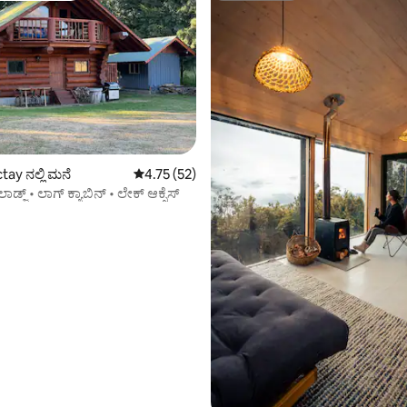
ಗ್, 16 ವಿಮರ್ಶೆಗಳು
ay ನಲ್ಲಿ ಮನೆ
5 ರಲ್ಲಿ 4.75 ಸರಾಸರಿ ರೇಟಿಂಗ್, 52 ವಿಮರ್ಶೆಗಳು
4.75 (52)
ಲಾಡ್ಜ್ • ಲಾಗ್ ಕ್ಯಾಬಿನ್ • ಲೇಕ್ ಆಕ್ಸೆಸ್