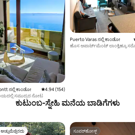
್, 103 ವಿಮರ್ಶೆಗಳು
Puerto Varas ನಲ್ಲಿ ಕಾಂಡೋ
ಹೊಸ ಅಪಾರ್ಟ್‌ಮೆಂಟ್ ಲಾಂಕ್ವಿಹ್ಯೂ 
ಕೆಲವೇ ಹೆಜ್ಜೆ ದೂರದಲ್ಲಿದೆ
ntt ನಲ್ಲಿ ಕಾಂಡೋ
5 ರಲ್ಲಿ 4.94 ಸರಾಸರಿ ರೇಟಿಂಗ್, 154 ವಿಮರ್ಶೆಗಳು
4.94 (154)
ಲಯದಲ್ಲಿ ಸಮುದ್ರದ ನೋಟ
ಕುಟುಂಬ-ಸ್ನೇಹಿ ಮನೆಯ ಬಾಡಿಗೆಗಳು
ಳ ಅಚ್ಚುಮೆಚ್ಚಿನದು
ಸೂಪರ್‌ಹೋಸ್ಟ್
ೆ ಅತಿ ಹೆಚ್ಚು ಅಚ್ಚುಮೆಚ್ಚಿನದು
ಸೂಪರ್‌ಹೋಸ್ಟ್