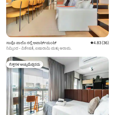
ಸಾವೊ ಪಾಲೊ ನಲ್ಲಿ ಅಪಾರ್ಟ್‌ಮಂಟ್
5 ರಲ್ಲಿ 4.83 ಸರ
4.83 (36)
ನಿಮ್ಮಿಂದ - ವಿಶೇಷತೆ, ಐಷಾರಾಮಿ ಮತ್ತು ಆರಾಮ.
ಗೆಸ್ಟ್‌ಗಳ ಅಚ್ಚುಮೆಚ್ಚಿನದು
ಗೆಸ್ಟ್‌ಗಳ ಅಚ್ಚುಮೆಚ್ಚಿನದು