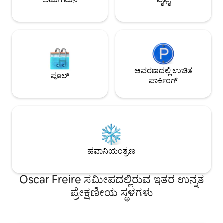
ಸ್ಥಳಗಳೊಂದಿಗೆ ಪಾರ್ಕಿಂಗ್, ಈಜುಕೊಳ.
ಆವರಣದಲ್ಲಿ ಉಚಿತ
ಪೂಲ್
ಪಾರ್ಕಿಂಗ್
ಹವಾನಿಯಂತ್ರಣ
Oscar Freire ಸಮೀಪದಲ್ಲಿರುವ ಇತರ ಉನ್ನತ
ಪ್ರೇಕ್ಷಣೀಯ ಸ್ಥಳಗಳು