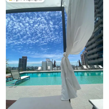
ಗೆಸ್ಟ್‌ಗಳಿಗೆ ಅತಿ ಹೆಚ್ಚು ಅಚ್ಚುಮೆಚ್ಚಿನದು