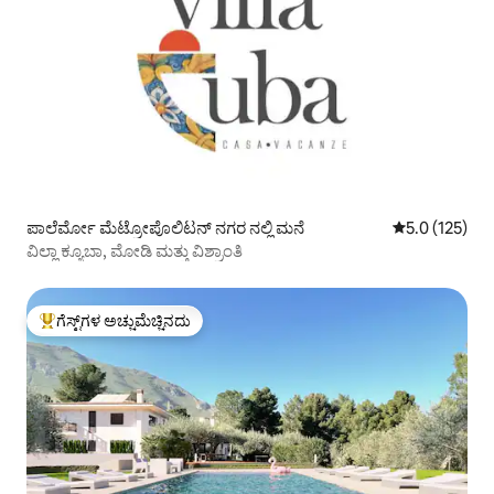
ಪಾಲೆರ್ಮೋ ಮೆಟ್ರೋಪೊಲಿಟನ್ ನಗರ ನಲ್ಲಿ ಮನೆ
5 ರಲ್ಲಿ 5.0 ಸರಾ
5.0 (125)
ವಿಲ್ಲಾ ಕ್ಯೂಬಾ, ಮೋಡಿ ಮತ್ತು ವಿಶ್ರಾಂತಿ
ಗೆಸ್ಟ್‌ಗಳ ಅಚ್ಚುಮೆಚ್ಚಿನದು
ಗೆಸ್ಟ್‌ಗಳಿಗೆ ಅತಿ ಹೆಚ್ಚು ಅಚ್ಚುಮೆಚ್ಚಿನದು