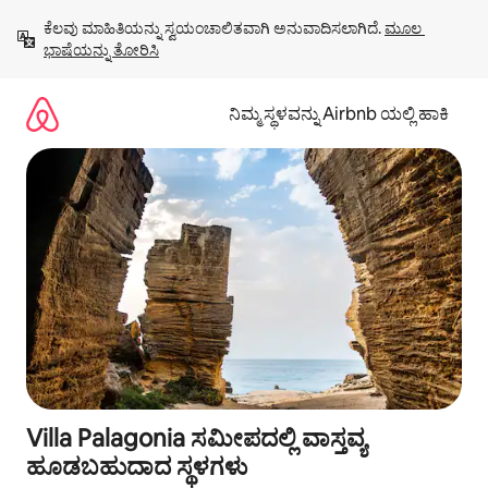
ವಿಷಯಕ್ಕೆ
ಕೆಲವು ಮಾಹಿತಿಯನ್ನು ಸ್ವಯಂಚಾಲಿತವಾಗಿ ಅನುವಾದಿಸಲಾಗಿದೆ. 
ಮೂಲ 
ಹೋಗಿ
ಭಾಷೆಯನ್ನು ತೋರಿಸಿ
ನಿಮ್ಮ ಸ್ಥಳವನ್ನು Airbnb ಯಲ್ಲಿ ಹಾಕಿ
Villa Palagonia ಸಮೀಪದಲ್ಲಿ ವಾಸ್ತವ್ಯ
ಹೂಡಬಹುದಾದ ಸ್ಥಳಗಳು