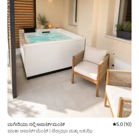
ಬಾಗೇರಿಯಾ ನಲ್ಲಿ ಅಪಾರ್ಟ್‌ಮಂಟ್
5 ರಲ್ಲಿ 5.0 ಸರ
5.0 (10)
ಮಾತಾ ಅಪಾರ್ಟ್‌ಮೆಂಟ್ | ಟೆರ್ರಾಝಾ ಮತ್ತು ಜಕುಝಿ