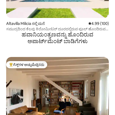
Altavilla Milicia ನಲ್ಲಿ ಮನೆ
5 ರಲ್ಲಿ 4.99 ಸರಾ
4.99 (100)
ಸಮುದ್ರದಿಂದ ಕೆಲವು ಕಿಲೋಮೀಟರ್ ದೂರದಲ್ಲಿರುವ ಪೂಲ್ ಹೊಂದಿರುವ
ಹವಾನಿಯಂತ್ರಣವನ್ನು ಹೊಂದಿರುವ
ಒಲಿವಾಸ್ ವಿಲ್ಲಾ
ಅಪಾರ್ಟ್‌ಮೆಂಟ್‌ ಬಾಡಿಗೆಗಳು
ಗೆಸ್ಟ್‌ಗಳ ಅಚ್ಚುಮೆಚ್ಚಿನದು
ಗೆಸ್ಟ್‌ಗಳಿಗೆ ಅತಿ ಹೆಚ್ಚು ಅಚ್ಚುಮೆಚ್ಚಿನದು