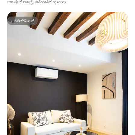
ಆಕರ್ಷಕ ಲಾಫ್ಟ್, ಐತಿಹಾಸಿಕ ಹೃದಯ.
ಸೂಪರ್‌ಹೋಸ್ಟ್
ಸೂಪರ್‌ಹೋಸ್ಟ್