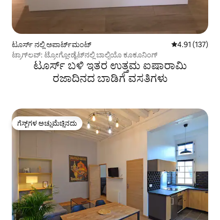
ಟೂರ್ಸ್ ನಲ್ಲಿ ಅಪಾರ್ಟ್‌ಮಂಟ್
5 ರಲ್ಲಿ 4.91 ಸರಾ
4.91 (137)
ಟ್ರಾಗ್‌ಲವ್: ಟ್ರೋಗ್ಲೋಡೈಟ್‌ನಲ್ಲಿ ಬಾಲ್ನಿಯೊ ಕೂಕೂನಿಂಗ್
ಟೂರ್ಸ್ ಬಳಿ ಇತರ ಉತ್ತಮ ಐಷಾರಾಮಿ
ರಜಾದಿನದ ಬಾಡಿಗೆ ವಸತಿಗಳು
ಗೆಸ್ಟ್‌ಗಳ ಅಚ್ಚುಮೆಚ್ಚಿನದು
ಗೆಸ್ಟ್‌ಗಳ ಅಚ್ಚುಮೆಚ್ಚಿನದು