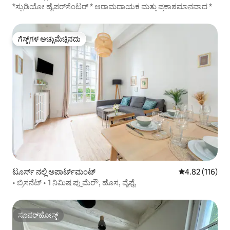
*ಸ್ಟುಡಿಯೋ ಹೈಪರ್‌ಸೆಂಟರ್ * ಆರಾಮದಾಯಕ ಮತ್ತು ಪ್ರಕಾಶಮಾನವಾದ *
ಗೆಸ್ಟ್‌ಗಳ ಅಚ್ಚುಮೆಚ್ಚಿನದು
ಗೆಸ್ಟ್‌ಗಳ ಅಚ್ಚುಮೆಚ್ಚಿನದು
ಟೂರ್ಸ್ ನಲ್ಲಿ ಅಪಾರ್ಟ್‌ಮಂಟ್
5 ರಲ್ಲಿ 4.82 ಸರಾ
4.82 (116)
• ಬ್ರಿಸನೆಟ್ • 1 ನಿಮಿಷ ಪ್ಲುಮೆರೌ, ಹೊಸ, ವೈಫೈ
ಸೂಪರ್‌ಹೋಸ್ಟ್
ಸೂಪರ್‌ಹೋಸ್ಟ್