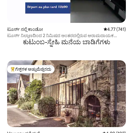
ಟೂರ್ಸ್ ನಲ್ಲಿ ಕಾಂಡೋ
5 ರಲ್ಲಿ 4.77 ಸರಾ
4.77 (741)
ಟೂರ್ಸ್ ನಿಲ್ದಾಣದಿಂದ 2 ನಿಮಿಷದ ಅಂತರದಲ್ಲಿರುವ ಆರಾಮದಾಯಕ
ಕುಟುಂಬ-ಸ್ನೇಹಿ ಮನೆಯ ಬಾಡಿಗೆಗಳು
ಸ್ಟುಡಿಯೋ
ಗೆಸ್ಟ್‌ಗಳ ಅಚ್ಚುಮೆಚ್ಚಿನದು
ಗೆಸ್ಟ್‌ಗಳಿಗೆ ಅತಿ ಹೆಚ್ಚು ಅಚ್ಚುಮೆಚ್ಚಿನದು