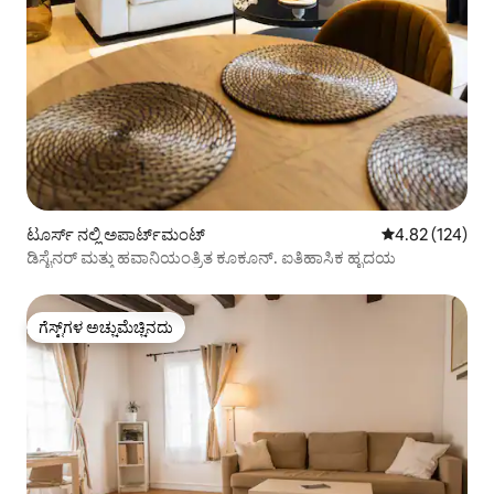
ಟೂರ್ಸ್ ನಲ್ಲಿ ಅಪಾರ್ಟ್‌ಮಂಟ್
5 ರಲ್ಲಿ 4.82 ಸರಾ
4.82 (124)
ಡಿಸೈನರ್ ಮತ್ತು ಹವಾನಿಯಂತ್ರಿತ ಕೂಕೂನ್. ಐತಿಹಾಸಿಕ ಹೃದಯ
ಗೆಸ್ಟ್‌ಗಳ ಅಚ್ಚುಮೆಚ್ಚಿನದು
ಗೆಸ್ಟ್‌ಗಳ ಅಚ್ಚುಮೆಚ್ಚಿನದು