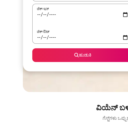
ಚೆಕ್-ಇನ್
ಚೆಕ್-ಔಟ್
ಹುಡುಕಿ
ವಿಯೆನ್ ಬಳಿ
ಗೆಸ್ಟ್‌ಗಳು ಒಪ್ಪ