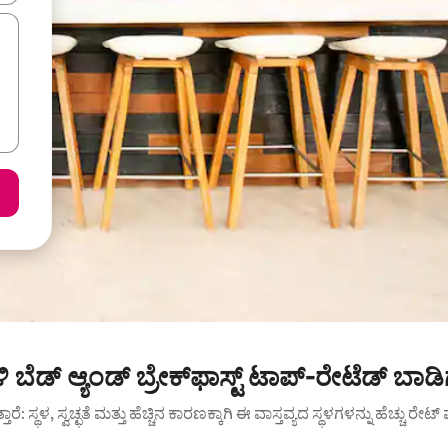
 ಬೆಡ್ ಆ್ಯಂಡ್ ಬ್ರೇಕ್‌ಫಾಸ್ಟ್‌‌ ಟಾಪ್-ರೇಟೆಡ್ ಬಾಡ
ುತ್ತಾರೆ: ಸ್ಥಳ, ಸ್ವಚ್ಛತೆ ಮತ್ತು ಹೆಚ್ಚಿನ ಕಾರಣಕ್ಕಾಗಿ ಈ ವಾಸ್ತವ್ಯದ ಸ್ಥಳಗಳನ್ನು ಹೆಚ್ಚು ರೇ