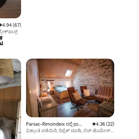
5 ರಲ್ಲಿ 4.94 ಸರಾಸರಿ ರೇಟಿಂಗ್, 67 ವಿಮರ್ಶೆಗಳು
4.94 (67)
ರೇಕ್‌ಫಾಸ್ಟ್
‌
Parsac-Rimondeix ನಲ್ಲಿ ಫಾರ್ಮ್
5 ರಲ್ಲಿ 4.36 ಸರಾಸರಿ ರೇಟಿ
4.36 (22)
ವಾಸ್ತವ್ಯ
ವಿಶ್ರಾಂತಿ ಪಡೆಯಿರಿ, ರಿಫ್ರೆಶ್ ಮಾಡಿ, ಬಿಜ್ ಡೊಮೇನ್
ಲೆಸ್ ಗೌಲೆಟ್‌ಗಳನ್ನು ಮರುಸಂಪರ್ಕಿಸಿ