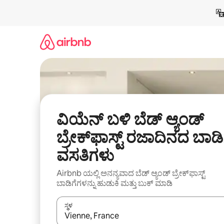
ವಿಷಯಕ್ಕೆ
ಹೋಗಿ
ವಿಯೆನ್ ಬಳಿ ಬೆಡ್ ಆ್ಯಂಡ್
ಬ್ರೇಕ್‌ಫಾಸ್ಟ್‌ ರಜಾದಿನದ ಬಾಡಿ
ವಸತಿಗಳು
Airbnb ಯಲ್ಲಿ ಅನನ್ಯವಾದ ಬೆಡ್ ಆ್ಯಂಡ್ ಬ್ರೇಕ್‌ಫಾಸ್ಟ್
ಬಾಡಿಗೆಗಳನ್ನು ಹುಡುಕಿ ಮತ್ತು ಬುಕ್ ಮಾಡಿ
ಸ್ಥಳ
ಫಲಿತಾಂಶಗಳು ಲಭ್ಯವಿರುವಾಗ, ಅಪ್ ಮತ್ತು ಡೌನ್ ಬಾಣದ ಕೀಲಿಗಳೊ