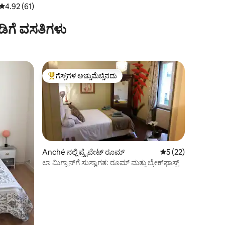
5 ರಲ್ಲಿ 4.92 ಸರಾಸರಿ ರೇಟಿಂಗ್, 61 ವಿಮರ್ಶೆಗಳು
4.92 (61)
ಬಾಡಿಗೆ ವಸತಿಗಳು
ಗೆಸ್ಟ್‌ಗಳ ಅಚ್ಚುಮೆಚ್ಚಿನದು
ಗೆಸ್ಟ್‌ಗಳಿಗೆ ಅತಿ ಹೆಚ್ಚು ಅಚ್ಚುಮೆಚ್ಚಿನದು
Anché ನಲ್ಲಿ ಪ್ರೈವೇಟ್ ರೂಮ್
5 ರಲ್ಲಿ 5 ಸರಾಸರಿ ರೇಟಿ
5 (22)
ಲಾ ಮಿಗ್ನಾನ್‌ಗೆ ಸುಸ್ವಾಗತ: ರೂಮ್ ಮತ್ತು ಬ್ರೇಕ್‌ಫಾಸ್ಟ್