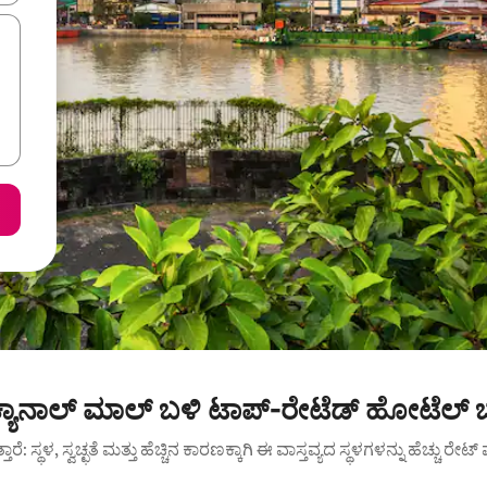
್ ಕ್ಯಾನಾಲ್ ಮಾಲ್ ಬಳಿ ಟಾಪ್-ರೇಟೆಡ್ ಹೋಟೆಲ್ 
ುತ್ತಾರೆ: ಸ್ಥಳ, ಸ್ವಚ್ಛತೆ ಮತ್ತು ಹೆಚ್ಚಿನ ಕಾರಣಕ್ಕಾಗಿ ಈ ವಾಸ್ತವ್ಯದ ಸ್ಥಳಗಳನ್ನು ಹೆಚ್ಚು ರೇ