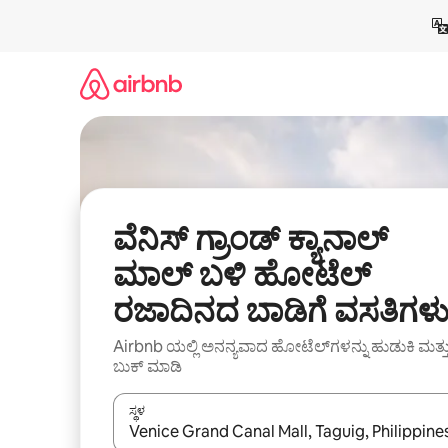
ವಿಷಯಕ್ಕೆ
ಹೋಗಿ
ವೆನಿಸ್ ಗ್ರಾಂಡ್ ಕ್ಯಾನಾಲ್
ಮಾಲ್ ಬಳಿ ಹೋಟೆಲ್
ರಜಾದಿನದ ಬಾಡಿಗೆ ವಸತಿಗಳ
Airbnb ಯಲ್ಲಿ ಅನನ್ಯವಾದ ಹೋಟೆಲ್‌ಗಳನ್ನು ಹುಡುಕಿ ಮತ್ತ
ಬುಕ್ ಮಾಡಿ
ಸ್ಥಳ
ಫಲಿತಾಂಶಗಳು ಲಭ್ಯವಿರುವಾಗ, ಅಪ್ ಮತ್ತು ಡೌನ್ ಬಾಣದ ಕೀಲಿಗಳೊ