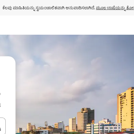
ಕೆಲವು ಮಾಹಿತಿಯನ್ನು ಸ್ವಯಂಚಾಲಿತವಾಗಿ ಅನುವಾದಿಸಲಾಗಿದೆ. 
ಮೂಲ ಭಾಷೆಯನ್ನು ತೋರ
ು
ು
ಂದಿಗೆ ನ್ಯಾವಿಗೇಟ್ ಮಾಡಿ ಅಥವಾ ಸ್ಪರ್ಶ ಅಥವಾ ಸ್ವೈಪ್ ಗೆಸ್ಚರ್‌ಗಳ ಮೂಲಕ ಅನ್ವೇಷಿಸಿ.