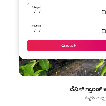
ಚೆಕ್-ಇನ್
ಚೆಕ್-ಔಟ್
ಹುಡುಕಿ
ವೆನಿಸ್ ಗ್ರಾಂಡ
ಗೆಸ್ಟ್‌ಗಳು ಒಪ್ಪ