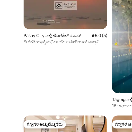
Pasay City ನಲ್ಲಿ ಹೋಟೆಲ್ ರೂಮ್
5 ರಲ್ಲಿ 5.0 ಸರಾಸರಿ ರೇಟ
5.0 (5)
ದಿ ರೇಡಿಯನ್ಸ್ ಮನಿಲಾ ಬೇ ಸುಪೀರಿಯರ್ ಬಾಲ್ಕನಿ
#16
Taguig ನಲ
1Br w/ಬಾಲ್
ಗೆಸ್ಟ್‌ಗಳ ಅಚ್ಚುಮೆಚ್ಚಿನದು
ಗೆಸ್ಟ್‌ಗಳ ಅ
ಗೆಸ್ಟ್‌ಗಳ ಅಚ್ಚುಮೆಚ್ಚಿನದು
ಗೆಸ್ಟ್‌ಗಳ ಅ