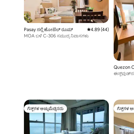
Pasay ನಲ್ಲಿ ಹೋಟೆಲ್ ರೂಮ್
5 ರಲ್ಲಿ 4.89 ಸರಾಸರಿ ರೇಟಿಂ
4.89 (44)
MOA ಬಳಿ C-306 ಸಮುದ್ರ ನಿವಾಸಗಳು
Quezon Ci
ರೂಮ್
ಈಸ್ಟ್‌ವುಡ್
ಗೆಸ್ಟ್‌ಗಳ ಅಚ್ಚುಮೆಚ್ಚಿನದು
ಗೆಸ್ಟ್‌ಗಳ ಅ
ಗೆಸ್ಟ್‌ಗಳ ಅಚ್ಚುಮೆಚ್ಚಿನದು
ಗೆಸ್ಟ್‌ಗಳ ಅ