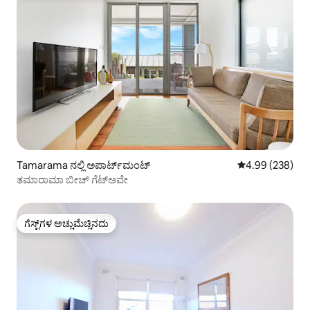
Tamarama ನಲ್ಲಿ ಅಪಾರ್ಟ್‌ಮಂಟ್
5 ರಲ್ಲಿ 4.99 ಸರಾ
4.99 (238)
ತಮಾರಾಮಾ ಬೀಚ್ ಗೆಟ್‌ಅವೇ
ಗೆಸ್ಟ್‌ಗಳ ಅಚ್ಚುಮೆಚ್ಚಿನದು
ಗೆಸ್ಟ್‌ಗಳ ಅಚ್ಚುಮೆಚ್ಚಿನದು