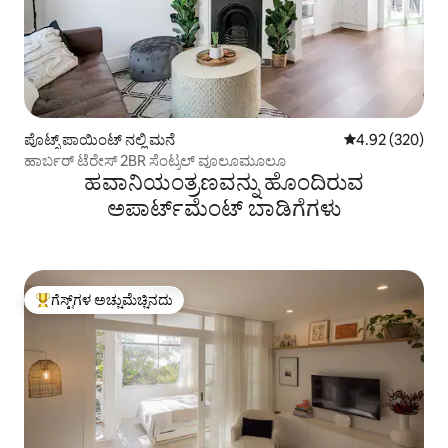
ಪೊಟ್ಸ್ ಪಾಯಿಂಟ್ ನಲ್ಲಿ ಮನೆ
5 ರಲ್ಲಿ 4.92 ಸರಾ
4.92 (320)
ಹಾರ್ಬರ್ ಟೆರೇಸ್ 2BR ಸೆಂಟ್ರಲ್ ವೂಲೂಮೂಲೂ
ಹವಾನಿಯಂತ್ರಣವನ್ನು ಹೊಂದಿರುವ
ಅಪಾರ್ಟ್‌ಮೆಂಟ್‌ ಬಾಡಿಗೆಗಳು
ಗೆಸ್ಟ್‌ಗಳ ಅಚ್ಚುಮೆಚ್ಚಿನದು
ಗೆಸ್ಟ್‌ಗಳಿಗೆ ಅತಿ ಹೆಚ್ಚು ಅಚ್ಚುಮೆಚ್ಚಿನದು