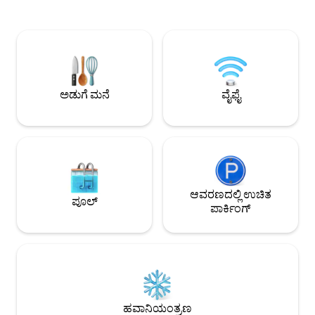
ಪೂಲ್ ಆನ್‌ಸೈಟ್ ಪಾರ್ಕಿಂಗ್: ಗರಿಷ್ಠ. ಕಾರ್ ಎತ್ತರ 1.7
ಮೂಲಕ ಪಿಯಾನೋ ಸಂಗೀತ
ಮೀಟರ್ ಬಸ್ ಮತ್ತು ದೋಣಿ ಮುಚ್ಚಲಾಗಿದೆ
ಕೆಲವು ಸುಗಂಧ ಮೇಣದಬತ್
ಪಟಾಕಿಗಳು ಆಗಾಗ್ಗೆ ಕಂಡುಬರುತ್ತವೆ, ಹೊಸ ವರ್ಷದ
ಗ್ಲಾಸ್ ವೈನ್ ಸುರಿಯಿರಿ ಮ
ಮುನ್ನಾದಿನ ಮತ್ತು ಆಸ್ಟ್ರೇಲಿಯಾ ದಿನದಂದು
ಲೈಟ್‌ಗಳು ಮತ್ತು ಸ್ಟಾರ್ರಿ
ಅದ್ಭುತವಾಗಿದೆ ಹಗಲಿನಲ್ಲಿ ಶಾಂತಿಯುತ, ರಾತ್ರಿಯಲ್ಲಿ
ವಿಶ್ರಾಂತಿ ಪಡೆಯಿರಿ. ನ
ಬೆರಗುಗೊಳಿಸುತ್ತದೆ ಬನ್ನಿ ಮತ್ತು ಶಾಂತವಾಗಿರಿ – ನೀವು
ಈ ಪ್ರಶಾಂತ ವಾತಾವರಣದಲ್
ಹೊರಡಲು ಬಯಸುವುದಿಲ್ಲ!
ಚಿಂತೆಗಳನ್ನು ಮರೆತುಬಿಡು
ಅಡುಗೆ ಮನೆ
ವೈಫೈ
ಆವರಣದಲ್ಲಿ ಉಚಿತ
ಪೂಲ್
ಪಾರ್ಕಿಂಗ್
ಹವಾನಿಯಂತ್ರಣ