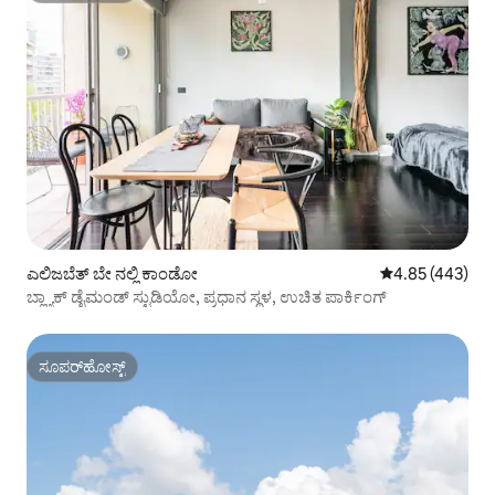
ಎಲಿಜಬೆತ್ ಬೇ ನಲ್ಲಿ ಕಾಂಡೋ
5 ರಲ್ಲಿ 4.85 ಸರಾ
4.85 (443)
ಬ್ಲ್ಯಾಕ್ ಡೈಮಂಡ್ ಸ್ಟುಡಿಯೋ, ಪ್ರಧಾನ ಸ್ಥಳ, ಉಚಿತ ಪಾರ್ಕಿಂಗ್
ಸೂಪರ್‌ಹೋಸ್ಟ್
ಸೂಪರ್‌ಹೋಸ್ಟ್