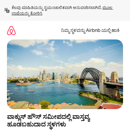
ವಿಷಯಕ್ಕೆ
ಕೆಲವು ಮಾಹಿತಿಯನ್ನು ಸ್ವಯಂಚಾಲಿತವಾಗಿ ಅನುವಾದಿಸಲಾಗಿದೆ. 
ಮೂಲ 
ಹೋಗಿ
ಭಾಷೆಯನ್ನು ತೋರಿಸಿ
ನಿಮ್ಮ ಸ್ಥಳವನ್ನು Airbnb ಯಲ್ಲಿ ಹಾಕಿ
ವಾಕ್ಲುಸ್ ಹೌಸ್ ಸಮೀಪದಲ್ಲಿ ವಾಸ್ತವ್ಯ
ಹೂಡಬಹುದಾದ ಸ್ಥಳಗಳು