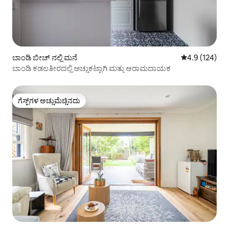
ಬಾಂಡಿ ಬೀಚ್ ನಲ್ಲಿ ಮನೆ
5 ರಲ್ಲಿ 4.9 ಸರಾ
4.9 (124)
ಬಾಂಡಿ ಕಡಲತೀರದಲ್ಲಿ ಅಚ್ಚುಕಟ್ಟಾಗಿ ಮತ್ತು ಆರಾಮದಾಯಕ
ಗೆಸ್ಟ್‌ಗಳ ಅಚ್ಚುಮೆಚ್ಚಿನದು
ಗೆಸ್ಟ್‌ಗಳ ಅಚ್ಚುಮೆಚ್ಚಿನದು