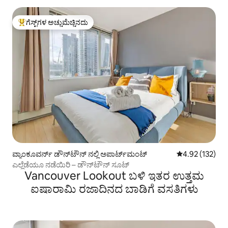
ಗೆಸ್ಟ್‌ಗಳ ಅಚ್ಚುಮೆಚ್ಚಿನದು
ಗೆಸ್ಟ್‌ಗಳಿಗೆ ಅತಿ ಹೆಚ್ಚು ಅಚ್ಚುಮೆಚ್ಚಿನದು
ವ್ಯಾಂಕೂವರ್ನ್ ಡೌನ್‌ಟೌನ್ ನಲ್ಲಿ ಅಪಾರ್ಟ್‌ಮಂಟ್
5 ರಲ್ಲಿ 4.92 ಸರಾ
4.92 (132)
ಎಲ್ಲೆಡೆಯೂ ನಡೆಯಿರಿ – ಡೌನ್‌ಟೌನ್ ಸೂಟ್
Vancouver Lookout ಬಳಿ ಇತರ ಉತ್ತಮ
ಐಷಾರಾಮಿ ರಜಾದಿನದ ಬಾಡಿಗೆ ವಸತಿಗಳು