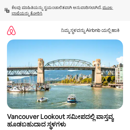
ವಿಷಯಕ್ಕೆ
ಕೆಲವು ಮಾಹಿತಿಯನ್ನು ಸ್ವಯಂಚಾಲಿತವಾಗಿ ಅನುವಾದಿಸಲಾಗಿದೆ. 
ಮೂಲ 
ಹೋಗಿ
ಭಾಷೆಯನ್ನು ತೋರಿಸಿ
ನಿಮ್ಮ ಸ್ಥಳವನ್ನು Airbnb ಯಲ್ಲಿ ಹಾಕಿ
Vancouver Lookout ಸಮೀಪದಲ್ಲಿ ವಾಸ್ತವ್ಯ
ಹೂಡಬಹುದಾದ ಸ್ಥಳಗಳು