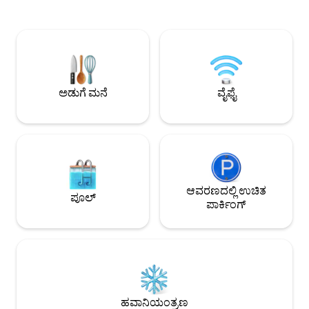
ತಂತ್ರಜ್ಞಾನದವರೆಗಿನ ಪ್
ಹೊಂದಿರುವ ಆಧುನಿಕ ಬಾತ್‌ರೂಮ್ ಅನ್ನು ಹೊಂದಿದೆ.
ಶಬ್ದವನ್ನು ತೆಗೆದುಹಾಕಲು
ರೋಮಾಂಚಕ ಕಮರ್ಷಿಯಲ್ ಡ್ರೈವ್‌ನಿಂದ ಸ್ವಲ್ಪ
ಮಾತ್ರ ಬಿಡಲು ತಯಾರಿಸಲಾ
ದೂರದಲ್ಲಿ ನೆಲೆಗೊಂಡಿರುವ ನೀವು ವ್ಯಾಂಕೋವರ್‌ನ
ಸ್ವಾತಂತ್ರ್ಯ. ಯಾವುದೇ ಮುಂಭಾಗದ ಡೆಸ್ಕ್‌ಗಳಿಲ್ಲ.
ಅತ್ಯುತ್ತಮ ರೆಸ್ಟೋರೆಂಟ್‌ಗಳು, ಬಾರ್‌ಗಳು ಮತ್ತು
ಯಾವುದೇ ಬಲವಂತವಾಗಿ ನ
ಬೊಟಿಕ್ ಅಂಗಡಿಗಳಿಂದ ಕೆಲವೇ ಹೆಜ್ಜೆಗಳ
ಕಾಲ ಉಳಿಯಬಹುದು ಎ
ದೂರದಲ್ಲಿದ್ದೀರಿ. ಮತ್ತು ಸ್ಕೈಟ್ರೇನ್ ಕೇವಲ 7 ನಿಮಿಷಗಳ
ನಿಯಮಗಳಿಲ್ಲ.
ನಡಿಗೆ ದೂರದಲ್ಲಿದೆ. ಆಧುನಿಕ ಶೈಲಿಯು
ಅಡುಗೆ ಮನೆ
ವೈಫೈ
ಆರಾಮದಾಯಕವಾದ ಉಷ್ಣತೆಯನ್ನು ಪೂರೈಸುವಲ್ಲಿ,
ನಿಮ್ಮನ್ನು ಹೋಸ್ಟ್ ಮಾಡಲು ನಾವು ಎದುರು
ನೋಡುತ್ತೇವೆ!
ಆವರಣದಲ್ಲಿ ಉಚಿತ
ಪೂಲ್
ಪಾರ್ಕಿಂಗ್
ಹವಾನಿಯಂತ್ರಣ