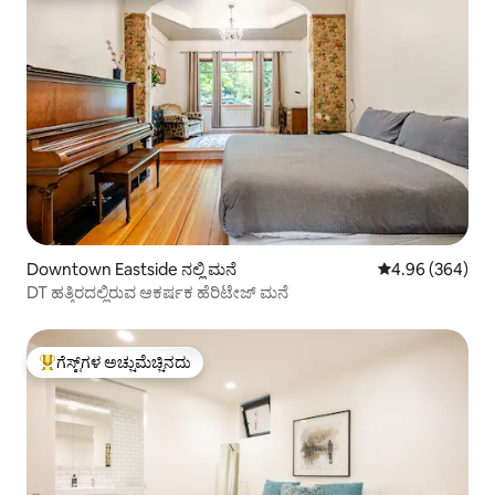
Downtown Eastside ನಲ್ಲಿ ಮನೆ
5 ರಲ್ಲಿ 4.96 ಸರಾ
4.96 (364)
DT ಹತ್ತಿರದಲ್ಲಿರುವ ಆಕರ್ಷಕ ಹೆರಿಟೇಜ್ ಮನೆ
ಗೆಸ್ಟ್‌ಗಳ ಅಚ್ಚುಮೆಚ್ಚಿನದು
ಗೆಸ್ಟ್‌ಗಳಿಗೆ ಅತಿ ಹೆಚ್ಚು ಅಚ್ಚುಮೆಚ್ಚಿನದು