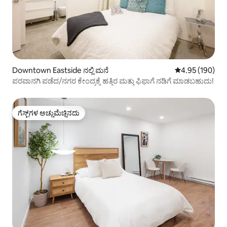
Downtown Eastside ನಲ್ಲಿ ಮನೆ
5 ರಲ್ಲಿ 4.95 ಸರಾ
4.95 (190)
ಪರವಾನಗಿ ಪಡೆದ/ನಗರ ಕೇಂದ್ರಕ್ಕೆ ಹತ್ತಿರ ಮತ್ತು ಫಿಫಾಗೆ ನಡಿಗೆ ಮಾಡಬಹುದು!
ಗೆಸ್ಟ್‌ಗಳ ಅಚ್ಚುಮೆಚ್ಚಿನದು
ಗೆಸ್ಟ್‌ಗಳ ಅಚ್ಚುಮೆಚ್ಚಿನದು