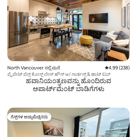
North Vancouver ನಲ್ಲಿ ಮನೆ
5 ರಲ್ಲಿ 4.99 ಸರಾ
4.99 (238)
ಪ್ರೈವೇಟ್ ವೆಸ್ಟ್ ಕೋಸ್ಟ್ ಲೇನ್ ಹೌಸ್ w/ ಗಾರ್ಡನ್ಸ್ & ಹಾಟ್ ಟಬ್
ಹವಾನಿಯಂತ್ರಣವನ್ನು ಹೊಂದಿರುವ
ಅಪಾರ್ಟ್‌ಮೆಂಟ್‌ ಬಾಡಿಗೆಗಳು
ಗೆಸ್ಟ್‌ಗಳ ಅಚ್ಚುಮೆಚ್ಚಿನದು
ಗೆಸ್ಟ್‌ಗಳ ಅಚ್ಚುಮೆಚ್ಚಿನದು