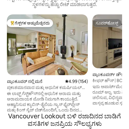
ಸ್ಥಳಗಳನ್ನು ಹೆಚ್ಚು ರೇಟ್ ಮಾಡಲಾಗುತ್ತದೆ.
ಗೆಸ್ಟ್‌ಗಳ ಅಚ್ಚುಮೆಚ್ಚಿನದು
ಸೂಪರ್‌ಹೋಸ್ಟ್
ಗೆಸ್ಟ್‌ಗಳಿಗೆ ಅತಿ ಹೆಚ್ಚು ಅಚ್ಚುಮೆಚ್ಚಿನದು
ಸೂಪರ್‌ಹೋಸ್ಟ್
ವ್ಯಾಂಕೂವರ್ನ್ ಡೌನ್‌ಟೌ
ಪಾರ್ಟ್‌ಮಂಟ್
ಕೀಫರ್ ಹೌಸ್ | BC ಪ್ಲ
ವ್ಯಾಂಕೂವರ್ ನಲ್ಲಿ ಮನೆ
5 ರಲ್ಲಿ 4.99 ಸರಾಸರಿ ರೇಟಿಂಗ್, 154 ವಿ
4.99 (154)
ಸ್ಟುಡಿಯೋ
ಇದು ಅಪಾರ್ಟ್‌ಮೆಂಟ್‌
ಪ್ರಕಾಶಮಾನವಾದ ಮತ್ತು ಆಧುನಿಕ ಕಮರ್ಷಿಯಲ್
ರೂಮ್ ಆಲ್ಲ. ಇದು ನಿ
ಡ್ರೈವ್ ಲಾಫ್ಟ್
ಈ ಲಾಫ್ಟ್ ಗೆಸ್ಟ್‌ಹೌಸ್‌ನಲ್ಲಿ ಆಧುನಿಕ ಆರಾಮ ಮತ್ತು
ಚಲಿಸುವ, ವಿಭಿನ್ನವಾಗ
ಆರಾಮದಾಯಕ ಮೋಡಿ ನಿಮಗಾಗಿ ಕಾಯುತ್ತಿದೆ.
ವಾಸ್ತವ್ಯ ಹೂಡುವ ಸ್ಥಳದಿಂ
ಆಹ್ವಾನಿಸುವ ಕ್ಯಾಬಿನ್-ಶೈಲಿಯ ಗ್ಯಾಸ್ ಫೈರ್‌ಪ್ಲೇಸ್
ಜನರಿಗಾಗಿ ವಿನ್ಯಾಸಗೊಳಿ
ಮತ್ತು ಕಿಂಗ್ ಸೈಜ್ ಬೆಡ್‌ನೊಂದಿಗೆ, ಒಂದು ದಿನದ
ವಿನ್ಯಾಸವು ನೀವು ನೋ
Vancouver Lookout ಬಳಿ ರಜಾದಿನದ ಬಾಡಿಗೆ
ಅನ್ವೇಷಣೆಯ ನಂತರ ವಿಶ್ರಾಂತಿ ಪಡೆಯಲು ಇದು ಸೂಕ್ತ
ನೀವು ಒಳಗೆ ವಾಸಿಸುವ 
ಸ್ಥಳವಾಗಿದೆ! ಈ ಸ್ವಯಂ-ಒಳಗೊಂಡಿರುವ ಮನೆಯು
ವಸತಿಗಳ ಜನಪ್ರಿಯ ಸೌಲಭ್ಯಗಳು
ಟೆಕಶ್ಚರ್‌ಗಳಿಂದ ಹಿಡಿದ
ಪೂರ್ಣ ಅಡುಗೆಮನೆ, ಖಾಸಗಿ ಒಳಾಂಗಣ ಮತ್ತು ಟಬ್