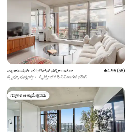
ವ್ಯಾಂಕೂವರ್ನ್ ಡೌನ್‌ಟೌನ್ ನಲ್ಲಿ ಕಾಂಡೋ
5 ರಲ್ಲಿ 4.95 ಸರ
4.95 (58)
ಸ್ಕೈವ್ಯೂ ವುಡ್ವರ್ಡ್ಸ್。ಸ್ಕೈಟ್ರೇನ್‌ಗೆ 5 ನಿಮಿಷಗಳ ನಡಿಗೆ
ಗೆಸ್ಟ್‌ಗಳ ಅಚ್ಚುಮೆಚ್ಚಿನದು
ಗೆಸ್ಟ್‌ಗಳ ಅಚ್ಚುಮೆಚ್ಚಿನದು