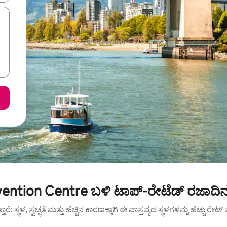
ntion Centre ಬಳಿ ಟಾಪ್-ರೇಟೆಡ್ ರಜಾದಿನ
ುತ್ತಾರೆ: ಸ್ಥಳ, ಸ್ವಚ್ಛತೆ ಮತ್ತು ಹೆಚ್ಚಿನ ಕಾರಣಕ್ಕಾಗಿ ಈ ವಾಸ್ತವ್ಯದ ಸ್ಥಳಗಳನ್ನು ಹೆಚ್ಚು ರೇ