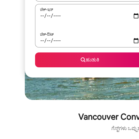
ಚೆಕ್-ಇನ್
ಚೆಕ್-ಔಟ್
ಹುಡುಕಿ
Vancouver Conve
ಗೆಸ್ಟ್‌ಗಳು ಒಪ್ಪ