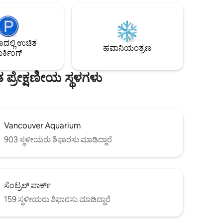
ಮಾರುಕಟ್ಟೆಯವರೆಗೆ, ಎಲ್ಲವೂ 10-15 ನಿಮಿಷಗಳಿಗಿಂತ
ಯಾಂಕೋವರ್‌ನ
ಕಡಿಮೆ ದೂರದಲ್ಲಿದೆ. ದಿ ಸನ್‌ಸೆಟ್‌ನಲ್ಲಿ ನಗರದ
ಂದಿಗೆ
ನೈಸರ್ಗಿಕ ಸೌಂದರ್ಯ ಮತ್ತು ಉನ್ನತ ಶ್ರೇಯಾಂಕದ
 ಸುತ್ತಲೂ
ಆಹಾರ ದೃಶ್ಯವನ್ನು ತೆಗೆದುಕೊಳ್ಳಿ.
ಲ್ಲಿ ಉಚಿತ
ರ್‌ಫ್ರಂಟ್
ಹವಾನಿಯಂತ್ರಣ
ರ್ಕಿಂಗ್
್ರೇಕ್ಷಣೀಯ ಸ್ಥಳಗಳು
Vancouver Aquarium
903 ಸ್ಥಳೀಯರು ಶಿಫಾರಸು ಮಾಡಿದ್ದಾರೆ
ಸೆಂಟ್ರಲ್ ಪಾರ್ಕ್
159 ಸ್ಥಳೀಯರು ಶಿಫಾರಸು ಮಾಡಿದ್ದಾರೆ