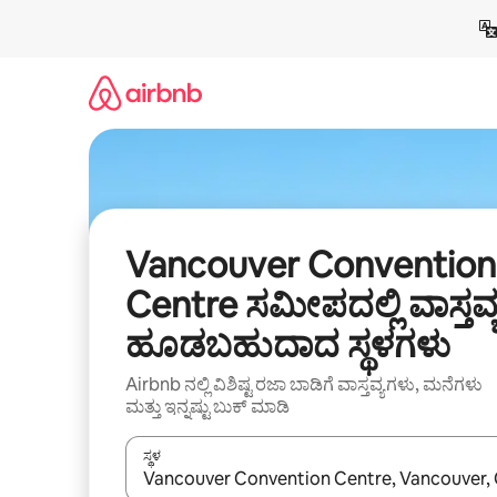
ವಿಷಯಕ್ಕೆ
ಹೋಗಿ
Vancouver Convention
Centre ಸಮೀಪದಲ್ಲಿ ವಾಸ್ತವ್
ಹೂಡಬಹುದಾದ ಸ್ಥಳಗಳು
Airbnb ನಲ್ಲಿ ವಿಶಿಷ್ಟ ರಜಾ ಬಾಡಿಗೆ ವಾಸ್ತವ್ಯಗಳು, ಮನೆಗಳು
ಮತ್ತು ಇನ್ನಷ್ಟು ಬುಕ್ ಮಾಡಿ
ಸ್ಥಳ
ಫಲಿತಾಂಶಗಳು ಲಭ್ಯವಿರುವಾಗ, ಅಪ್ ಮತ್ತು ಡೌನ್ ಬಾಣದ ಕೀಲಿಗಳೊ