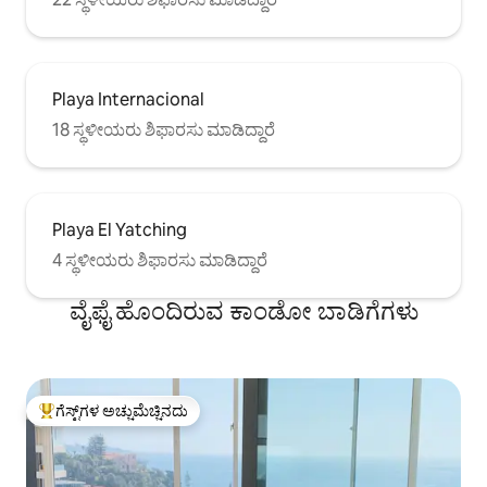
Playa Internacional
18 ಸ್ಥಳೀಯರು ಶಿಫಾರಸು ಮಾಡಿದ್ದಾರೆ
Playa El Yatching
4 ಸ್ಥಳೀಯರು ಶಿಫಾರಸು ಮಾಡಿದ್ದಾರೆ
ವೈಫೈ ಹೊಂದಿರುವ ಕಾಂಡೋ ಬಾಡಿಗೆಗಳು
ಗೆಸ್ಟ್‌ಗಳ ಅಚ್ಚುಮೆಚ್ಚಿನದು
ಗೆಸ್ಟ್‌ಗಳಿಗೆ ಅತಿ ಹೆಚ್ಚು ಅಚ್ಚುಮೆಚ್ಚಿನದು