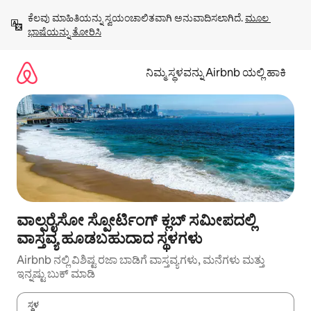
ವಿಷಯಕ್ಕೆ
ಕೆಲವು ಮಾಹಿತಿಯನ್ನು ಸ್ವಯಂಚಾಲಿತವಾಗಿ ಅನುವಾದಿಸಲಾಗಿದೆ. 
ಮೂಲ 
ಹೋಗಿ
ಭಾಷೆಯನ್ನು ತೋರಿಸಿ
ನಿಮ್ಮ ಸ್ಥಳವನ್ನು Airbnb ಯಲ್ಲಿ ಹಾಕಿ
ವಾಲ್ಪರೈಸೋ ಸ್ಪೋರ್ಟಿಂಗ್ ಕ್ಲಬ್ ಸಮೀಪದಲ್ಲಿ
ವಾಸ್ತವ್ಯ ಹೂಡಬಹುದಾದ ಸ್ಥಳಗಳು
Airbnb ನಲ್ಲಿ ವಿಶಿಷ್ಟ ರಜಾ ಬಾಡಿಗೆ ವಾಸ್ತವ್ಯಗಳು, ಮನೆಗಳು ಮತ್ತು
ಇನ್ನಷ್ಟು ಬುಕ್ ಮಾಡಿ
ಸ್ಥಳ