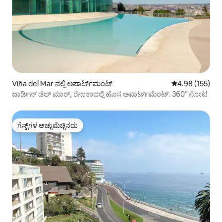
Viña del Mar ನಲ್ಲಿ ಅಪಾರ್ಟ್‌ಮಂಟ್
5 ರಲ್ಲಿ 4.98 ಸರಾ
4.98 (155)
ಜಾರ್ಡಿನ್ ಡೆಲ್ ಮಾರ್, ರೆನಾಕಾದಲ್ಲಿ ಹೊಸ ಅಪಾರ್ಟ್‌ಮೆಂಟ್. 360° ನೋಟ
ಗೆಸ್ಟ್‌ಗಳ ಅಚ್ಚುಮೆಚ್ಚಿನದು
ಗೆಸ್ಟ್‌ಗಳ ಅಚ್ಚುಮೆಚ್ಚಿನದು