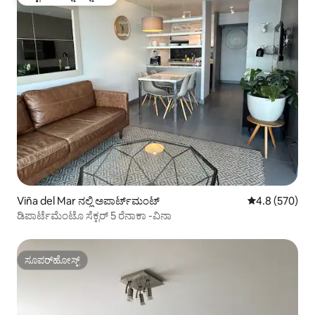
ಗೆಸ್ಟ್‌ಗಳ ಅಚ್ಚುಮೆಚ್ಚಿನದು
Viña del Mar ನಲ್ಲಿ ಅಪಾರ್ಟ್‌ಮಂಟ್
5 ರಲ್ಲಿ 4.8 ಸರಾ
4.8 (570)
ಡಿಪಾರ್ಟೆಮೆಂಟೊ ಸೆಕ್ಟರ್ 5 ರೆನಾಕಾ -ವಿನಾ
ಸೂಪರ್‌ಹೋಸ್ಟ್
ಸೂಪರ್‌ಹೋಸ್ಟ್