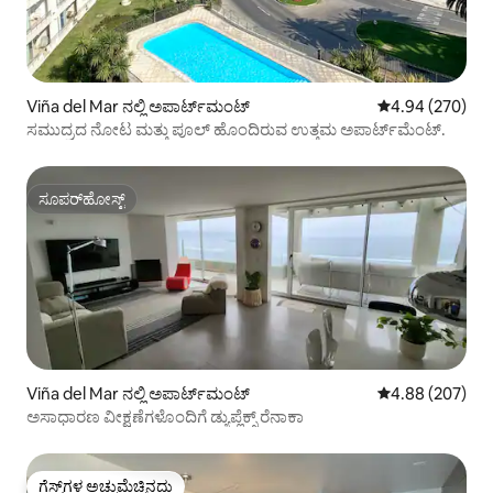
Viña del Mar ನಲ್ಲಿ ಅಪಾರ್ಟ್‌ಮಂಟ್
5 ರಲ್ಲಿ 4.94 ಸರಾ
4.94 (270)
ಸಮುದ್ರದ ನೋಟ ಮತ್ತು ಪೂಲ್ ಹೊಂದಿರುವ ಉತ್ತಮ ಅಪಾರ್ಟ್‌ಮೆಂಟ್.
ಸೂಪರ್‌ಹೋಸ್ಟ್
ಸೂಪರ್‌ಹೋಸ್ಟ್
Viña del Mar ನಲ್ಲಿ ಅಪಾರ್ಟ್‌ಮಂಟ್
5 ರಲ್ಲಿ 4.88 ಸರಾ
4.88 (207)
ಅಸಾಧಾರಣ ವೀಕ್ಷಣೆಗಳೊಂದಿಗೆ ಡ್ಯುಪ್ಲೆಕ್ಸ್ ರೆನಾಕಾ
ಗೆಸ್ಟ್‌ಗಳ ಅಚ್ಚುಮೆಚ್ಚಿನದು